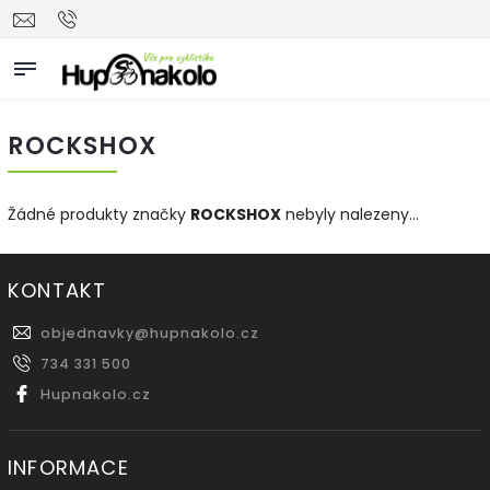
ROCKSHOX
Žádné produkty značky
ROCKSHOX
nebyly nalezeny...
KONTAKT
objednavky
@
hupnakolo.cz
734 331 500
Hupnakolo.cz
INFORMACE