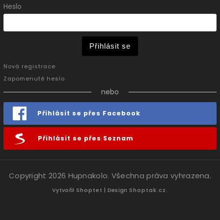
Heslo
Přihlásit se
Nová registrace
Zapomenuté heslo
nebo
Přihlásit se přes Facebook
Přihlásit se přes Seznam
Copyright 2026
Hupnakolo
. Všechna práva vyhrazena.
Vytvořil
Shoptet
| Design
Shoptak.cz.