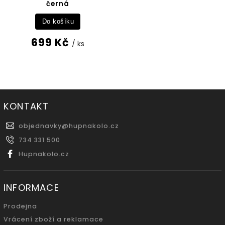
černá
Do košíku
699 Kč
/ ks
KONTAKT
objednavky
@
hupnakolo.cz
734 331 500
Hupnakolo.cz
INFORMACE
Prodejna
Vrácení zboží a reklamace