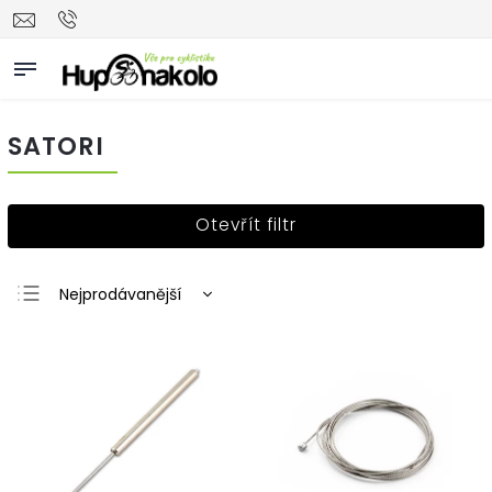
SATORI
Otevřít filtr
Nejprodávanější
Nejlevnější
Nejdražší
Abecedně