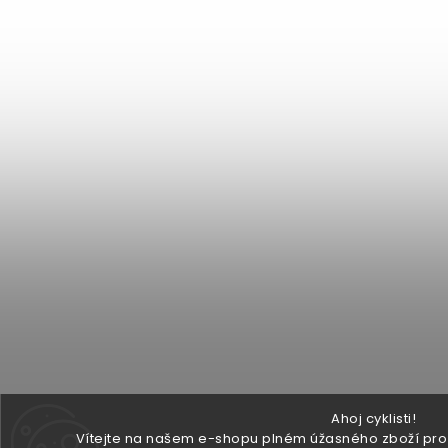
Ahoj cyklisti!
Vítejte na našem e-shopu plném úžasného zboží pro v