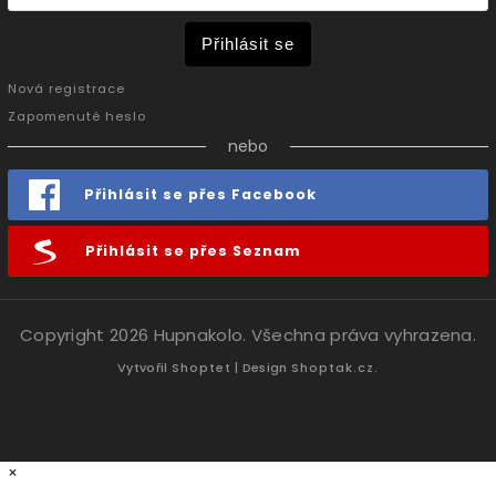
Přihlásit se
Nová registrace
Zapomenuté heslo
nebo
Přihlásit se přes Facebook
Přihlásit se přes Seznam
Copyright 2026
Hupnakolo
. Všechna práva vyhrazena.
Vytvořil
Shoptet
| Design
Shoptak.cz.
×