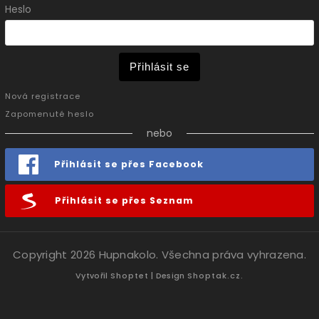
Heslo
Přihlásit se
Nová registrace
Zapomenuté heslo
nebo
Přihlásit se přes Facebook
Přihlásit se přes Seznam
Copyright 2026
Hupnakolo
. Všechna práva vyhrazena.
Vytvořil
Shoptet
| Design
Shoptak.cz.