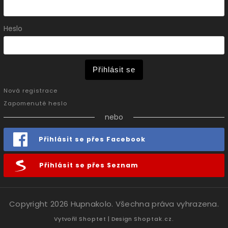
Heslo
Přihlásit se
Nová registrace
Zapomenuté heslo
nebo
Přihlásit se přes Facebook
Přihlásit se přes Seznam
Copyright 2026
Hupnakolo
. Všechna práva vyhrazena.
Vytvořil
Shoptet
| Design
Shoptak.cz.