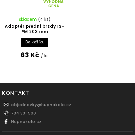
VÝHODNÁ
CENA
skladem
(4 ks)
Adaptér přední brzdy IS-
PM 203 mm
Do košíku
63 Kč
/ ks
KONTAKT
objednavky
@
hupnakolo.cz
734 331 500
Hupnakolo.cz