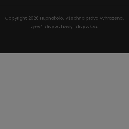
Copyright 2026
Hupnakolo
. Všechna práva vyhrazena.
Vytvořil
Shoptet
| Design
Shoptak.cz.