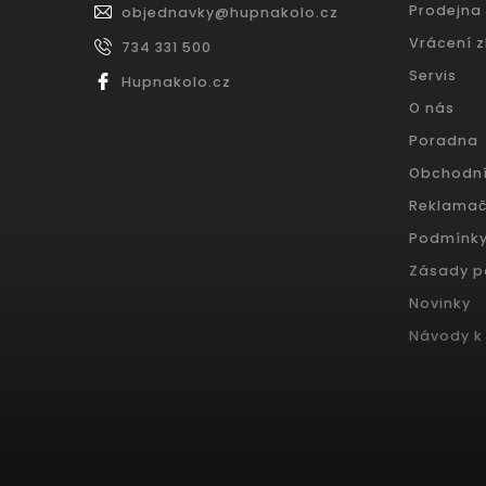
Prodejna
objednavky
@
hupnakolo.cz
Vrácení 
734 331 500
Servis
Hupnakolo.cz
O nás
Poradna
Obchodn
Reklamač
Podmínky
Zásady p
Novinky
Návody k 