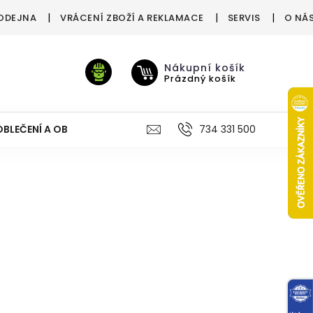
ODEJNA
VRÁCENÍ ZBOŽÍ A REKLAMACE
SERVIS
O NÁ
Nákupní košík
Prázdný košík
OBLEČENÍ A OBUV
VÝŽIVA
VÝPRODEJ %
734 331 500
TREN