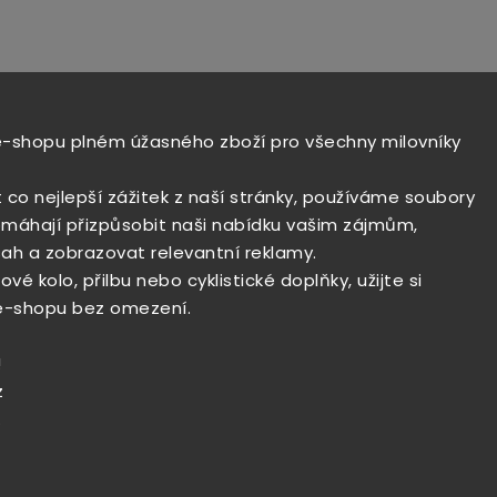
e-shopu plném úžasného zboží pro všechny milovníky
t co nejlepší zážitek z naší stránky, používáme soubory
máhají přizpůsobit naši nabídku vašim zájmům,
ah a zobrazovat relevantní reklamy.
vé kolo, přilbu nebo cyklistické doplňky, užijte si
e-shopu bez omezení.
!
z
.