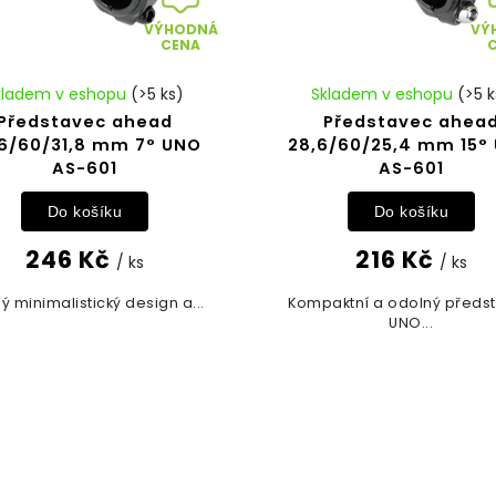
VÝHODNÁ
VÝ
CENA
kladem v eshopu
(>5 ks)
Skladem v eshopu
(>5 k
Představec ahead
Představec ahea
6/60/31,8 mm 7° UNO
28,6/60/25,4 mm 15°
AS-601
AS-601
Do košíku
Do košíku
246 Kč
216 Kč
/ ks
/ ks
ý minimalistický design a...
Kompaktní a odolný předs
UNO...