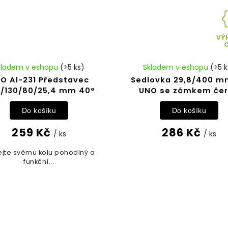
VÝ
kladem v eshopu
(>5 ks)
Skladem v eshopu
(>5 k
O Al-231 Představec
Sedlovka 29,8/400 mm
2/130/80/25,4 mm 40°
UNO se zámkem če
Do košíku
Do košíku
259 Kč
286 Kč
/ ks
/ ks
jte svému kolu pohodlný a
funkční...