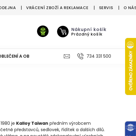
ODEJNA
VRÁCENÍ ZBOŽÍ A REKLAMACE
SERVIS
O NÁ
Nákupní košík
Prázdný košík
OBLEČENÍ A OBUV
VÝŽIVA
VÝPRODEJ %
734 331 500
TREN
 1980 je
Kalloy Taiwan
předním výrobcem
četně představců, sedlovek, řídítek a dalších dílů.