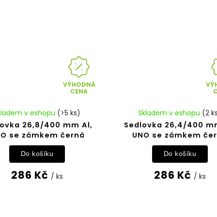
VÝHODNÁ
VÝ
CENA
kladem v eshopu
(>5 ks)
Skladem v eshopu
(2 k
lovka 26,8/400 mm Al,
Sedlovka 26,4/400 m
O se zámkem černá
UNO se zámkem če
Do košíku
Do košíku
286 Kč
286 Kč
/ ks
/ ks