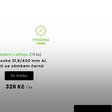
VÝHODNÁ
CENA
kladem v eshopu
(>5 ks)
lovka 31,6/400 mm Al,
O se zámkem černá
Do košíku
326 Kč
/ ks