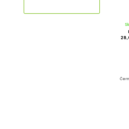
S
28,
Čern