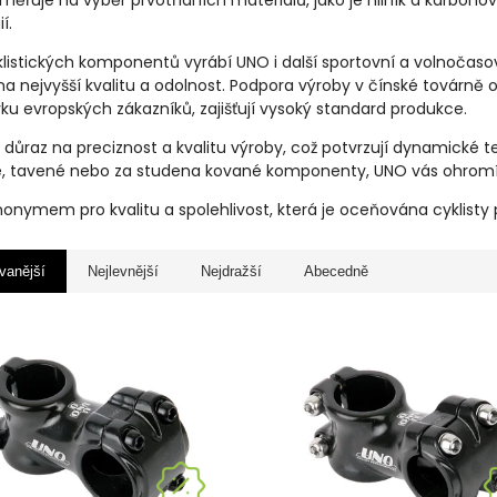
ěřuje na výběr prvotřídních materiálů, jako je hliník a karbono
í.
istických komponentů vyrábí UNO i další sportovní a volnočasové
a nejvyšší kvalitu a odolnost. Podpora výroby v čínské továrně
ku evropských zákazníků, zajišťují vysoký standard produkce.
důraz na preciznost a kvalitu výroby, což potvrzují dynamické tes
, tavené nebo za studena kované komponenty, UNO vás ohromí
nonymem pro kvalitu a spolehlivost, která je oceňována cyklisty
vanější
Nejlevnější
Nejdražší
Abecedně