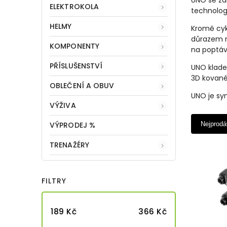
UNO se zam
ELEKTROKOLA
technologi
HELMY
Kromě cykl
důrazem n
KOMPONENTY
na poptáv
PŘÍSLUŠENSTVÍ
UNO klade 
3D kované
OBLEČENÍ A OBUV
UNO je sy
VÝŽIVA
VÝPRODEJ %
Nejprodá
TRENAŽÉRY
FILTRY
189
Kč
366
Kč