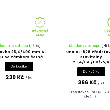
VÝHODNÁ
VÝ
CENA
kladem v eshopu
(>5 ks)
Skladem v eshopu
(>5 k
lovka 25,4/400 mm Al,
Uno AL-828 Předsta
O se zámkem černá
stavitelný
25,4/180/110/25,4
Do košíku
Do košíku
239 Kč
/ ks
366 Kč
/ ks
Představec UNO Al-828 
ideální...