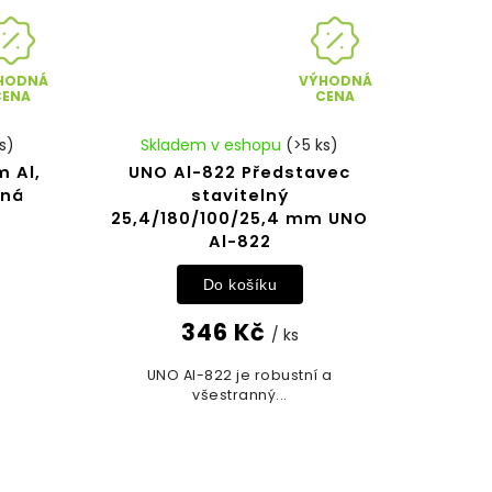
HODNÁ
VÝHODNÁ
CENA
CENA
s)
Skladem v eshopu
(>5 ks)
 Al,
UNO Al-822 Představec
rná
stavitelný
25,4/180/100/25,4 mm UNO
Al-822
Do košíku
346 Kč
/ ks
UNO Al-822 je robustní a
všestranný...