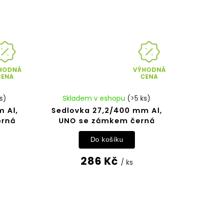
HODNÁ
VÝHODNÁ
CENA
CENA
s)
Skladem v eshopu
(>5 ks)
 Al,
Sedlovka 27,2/400 mm Al,
brná
UNO se zámkem černá
Do košíku
286 Kč
/ ks