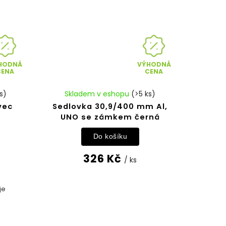
HODNÁ
VÝHODNÁ
CENA
CENA
s)
Skladem v eshopu
(>5 ks)
vec
Sedlovka 30,9/400 mm Al,
UNO se zámkem černá
Do košíku
326 Kč
/ ks
je