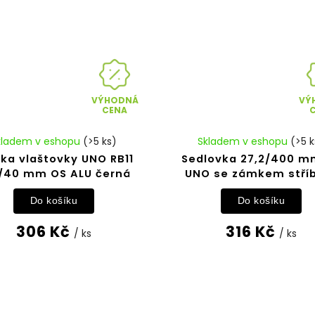
VÝHODNÁ
VÝ
CENA
kladem v eshopu
(>5 ks)
Skladem v eshopu
(>5 k
tka vlaštovky UNO RB11
Sedlovka 27,2/400 mm
/40 mm OS ALU černá
UNO se zámkem stří
Do košíku
Do košíku
306 Kč
316 Kč
/ ks
/ ks