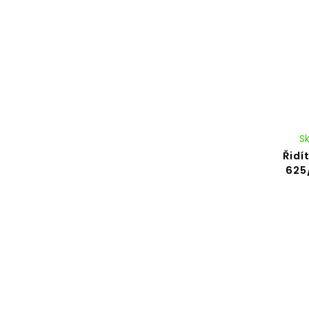
S
Řidí
625