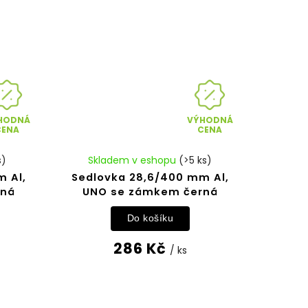
HODNÁ
VÝHODNÁ
CENA
CENA
s)
Skladem v eshopu
(>5 ks)
m Al,
Sedlovka 28,6/400 mm Al,
rná
UNO se zámkem černá
Do košíku
286 Kč
/ ks