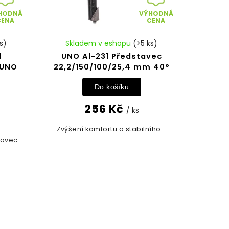
HODNÁ
VÝHODNÁ
CENA
CENA
s)
Skladem v eshopu
(>5 ks)
d
UNO Al-231 Představec
 UNO
22,2/150/100/25,4 mm 40°
Do košíku
256 Kč
/ ks
Zvýšení komfortu a stabilního...
tavec