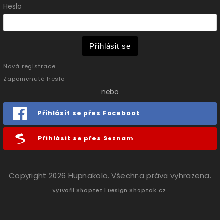
Heslo
Přihlásit se
Nová registrace
Zapomenuté heslo
nebo
Přihlásit se přes Facebook
Přihlásit se přes Seznam
Copyright 2026
Hupnakolo
. Všechna práva vyhrazena.
Vytvořil
Shoptet
| Design
Shoptak.cz.