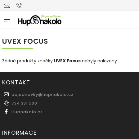
UVEX FOCUS
Žádné produkty značky
UVEX Focus
nebyly nalezeny...
KONTAKT
objednavky
@
hupnakolo.cz
734 331 500
Hupnakolo.cz
INFORMACE