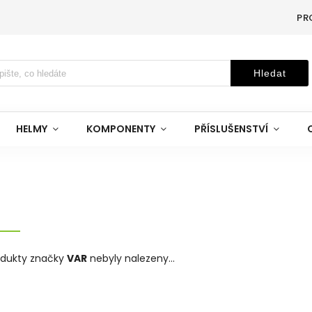
PR
Hledat
HELMY
KOMPONENTY
PŘÍSLUŠENSTVÍ
odukty značky
VAR
nebyly nalezeny...