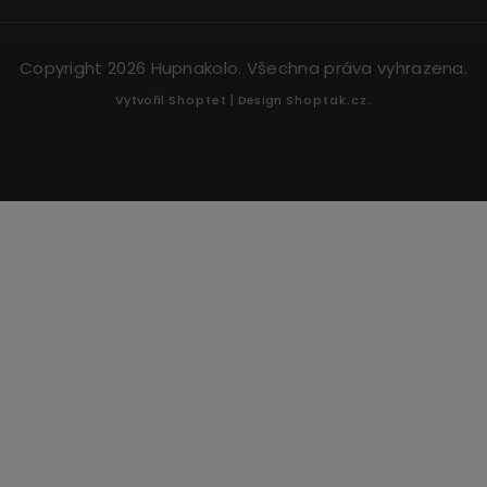
Copyright 2026
Hupnakolo
. Všechna práva vyhrazena.
Vytvořil
Shoptet
| Design
Shoptak.cz.