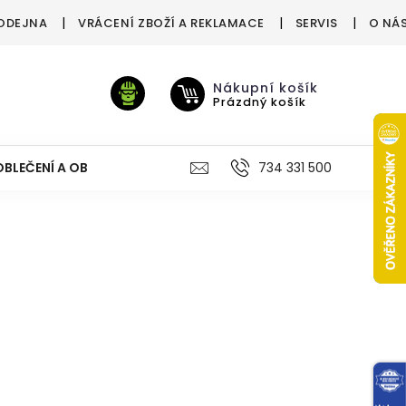
ODEJNA
VRÁCENÍ ZBOŽÍ A REKLAMACE
SERVIS
O NÁ
Nákupní košík
Prázdný košík
OBLEČENÍ A OBUV
VÝŽIVA
VÝPRODEJ %
734 331 500
TREN