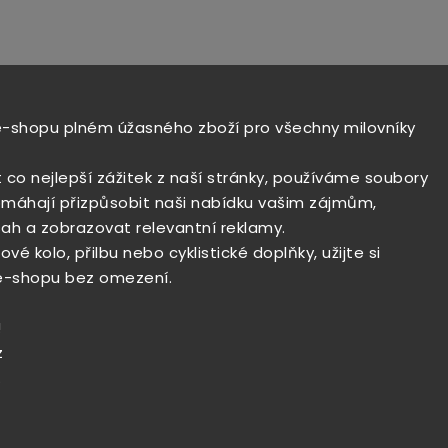
e-shopu plném úžasného zboží pro všechny milovníky
t co nejlepší zážitek z naší stránky, používáme soubory
máhají přizpůsobit naši nabídku vašim zájmům,
ah a zobrazovat relevantní reklamy.
vé kolo, přilbu nebo cyklistické doplňky, užijte si
e-shopu bez omezení.
!
z
.