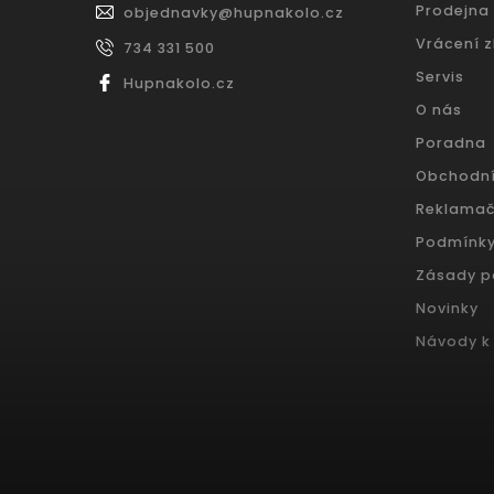
Prodejna
objednavky
@
hupnakolo.cz
Vrácení 
734 331 500
Servis
Hupnakolo.cz
O nás
Poradna
Obchodn
Reklamač
Podmínky
Zásady p
Novinky
Návody k 