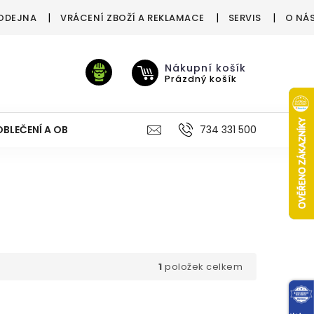
ODEJNA
VRÁCENÍ ZBOŽÍ A REKLAMACE
SERVIS
O NÁ
Nákupní košík
Prázdný košík
OBLEČENÍ A OBUV
VÝŽIVA
VÝPRODEJ %
734 331 500
TREN
1
položek celkem