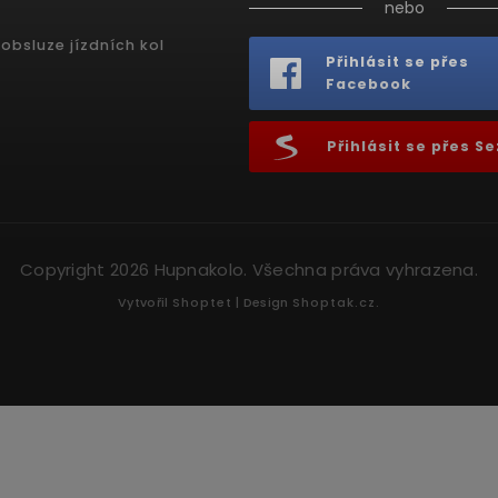
nebo
obsluze jízdních kol
Přihlásit se přes
Facebook
Přihlásit se přes 
Copyright 2026
Hupnakolo
. Všechna práva vyhrazena.
Vytvořil
Shoptet
| Design
Shoptak.cz.