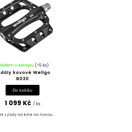
kladem v eshopu
(>5 ks)
edály kovové Wellgo
B030
Do košíku
1 099 Kč
/ ks
ek z jízdy na kole na novou...