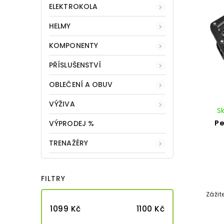
ELEKTROKOLA
HELMY
KOMPONENTY
PŘÍSLUŠENSTVÍ
OBLEČENÍ A OBUV
VÝŽIVA
S
P
VÝPRODEJ %
TRENAŽÉRY
FILTRY
Zážit
1099
Kč
1100
Kč