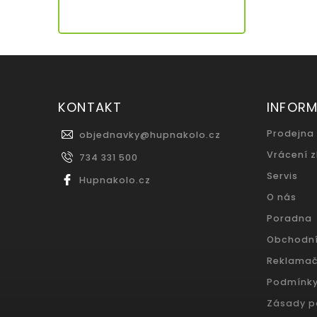
KONTAKT
INFOR
Prodejna
objednavky
@
hupnakolo.cz
Vrácení 
734 331 500
Servis
Hupnakolo.cz
O nás
Poradna
Obchodn
Reklamač
Podmínky
Zásady p