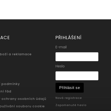
MACE
PŘIHLÁŠENÍ
E-mail
zboží a reklamace
Heslo
í podmínky
Přihlásit se
ní řád
Nová registrace
 ochrany osobních údajů
Zapomenuté heslo
oužívání souboru cookie