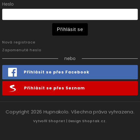
Heslo
Přihlásit se
Nová registrace
Zapomenuté heslo
nebo
Přihlásit se přes Facebook
Přihlásit se přes Seznam
Copyright 2026
Hupnakolo
. Všechna práva vyhrazena.
Vytvořil
Shoptet
| Design
Shoptak.cz.