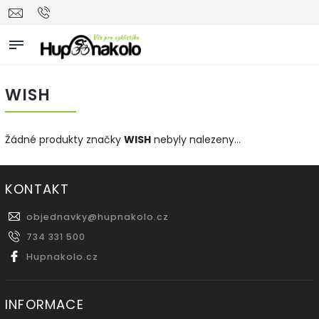
WISH
Žádné produkty značky
WISH
nebyly nalezeny...
KONTAKT
objednavky
@
hupnakolo.cz
734 331 500
Hupnakolo.cz
INFORMACE