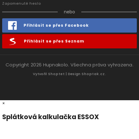
Zapomenuté heslo
nebo
Přihlásit se přes Facebook
Přihlásit se přes Seznam
Copyright 2026
Hupnakolo
. Všechna práva vyhrazena.
Vytvořil
Shoptet
| Design
Shoptak.cz.
×
Splátková kalkulačka ESSOX