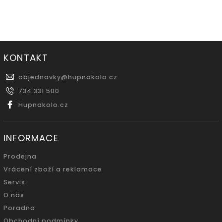
KONTAKT
objednavky
@
hupnakolo.cz
734 331 500
Hupnakolo.cz
INFORMACE
Prodejna
Vrácení zboží a reklamace
Servis
O nás
Poradna
Obchodní podmínky