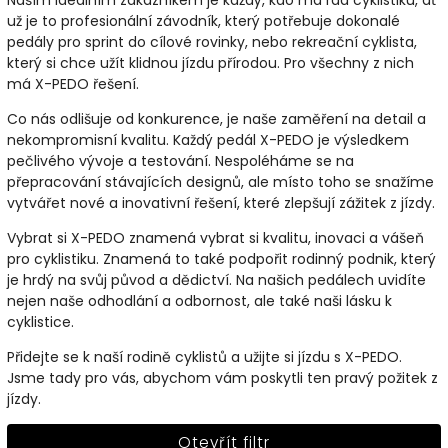
Naším ideálním zákazníkem je každý, kdo má rád cyklistiku, ať
už je to profesionální závodník, který potřebuje dokonalé
pedály pro sprint do cílové rovinky, nebo rekreační cyklista,
který si chce užít klidnou jízdu přírodou. Pro všechny z nich
má X-PEDO řešení.
Co nás odlišuje od konkurence, je naše zaměření na detail a
nekompromisní kvalitu. Každý pedál X-PEDO je výsledkem
pečlivého vývoje a testování. Nespoléháme se na
přepracování stávajících designů, ale místo toho se snažíme
vytvářet nové a inovativní řešení, které zlepšují zážitek z jízdy.
Vybrat si X-PEDO znamená vybrat si kvalitu, inovaci a vášeň
pro cyklistiku. Znamená to také podpořit rodinný podnik, který
je hrdý na svůj původ a dědictví. Na našich pedálech uvidíte
nejen naše odhodlání a odbornost, ale také naši lásku k
cyklistice.
Přidejte se k naší rodině cyklistů a užijte si jízdu s X-PEDO.
Jsme tady pro vás, abychom vám poskytli ten pravý požitek z
jízdy.
Otevřít filtr