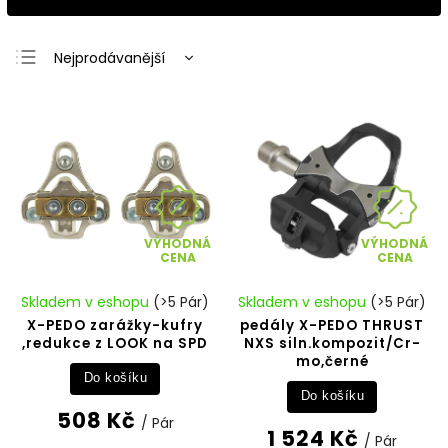
Nejprodávanější
Nejlevnější
Nejdražší
Abecedně
VÝHODNÁ
VÝHODNÁ
CENA
CENA
Skladem v eshopu
(>5 Pár)
Skladem v eshopu
(>5 Pár)
X-PEDO zarážky-kufry
pedály X-PEDO THRUST
,redukce z LOOK na SPD
NXS siln.kompozit/Cr-
mo,černé
Do košíku
Do košíku
508 Kč
/ Pár
1 524 Kč
/ Pár