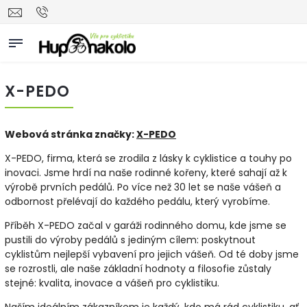
X-PEDO
Webová stránka značky:
X-PEDO
X-PEDO, firma, která se zrodila z lásky k cyklistice a touhy po
inovaci. Jsme hrdí na naše rodinné kořeny, které sahají až k
výrobě prvních pedálů. Po více než 30 let se naše vášeň a
odbornost přelévají do každého pedálu, který vyrobíme.
Příběh X-PEDO začal v garáži rodinného domu, kde jsme se
pustili do výroby pedálů s jediným cílem: poskytnout
cyklistům nejlepší vybavení pro jejich vášeň. Od té doby jsme
se rozrostli, ale naše základní hodnoty a filosofie zůstaly
stejné: kvalita, inovace a vášeň pro cyklistiku.