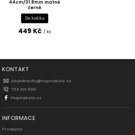
44cm/31.8mm matně
černé
Do košíku
449 Kč
/ ks
KONTAKT
objednavky
@
hupnakolo.cz
734 331 500
Hupnakolo.cz
INFORMACE
Prodejna