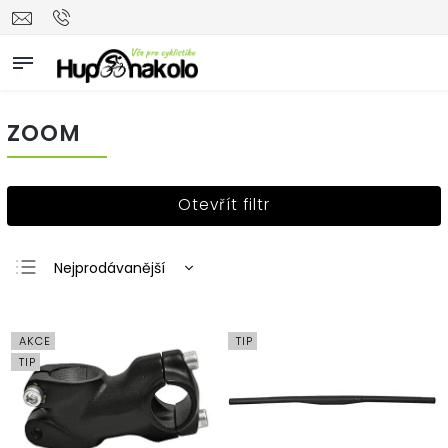
ZOOM
Otevřít filtr
Nejprodávanější
Nejlevnější
Nejdražší
AKCE
TIP
Abecedně
TIP