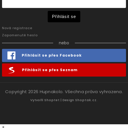
Přihlásit se
Nová registrace
Zapomenuté heslo
nebo
Přihlásit se přes Facebook
Přihlásit se přes Seznam
Copyright 2026
Hupnakolo
. Všechna práva vyhrazena.
Vytvořil
Shoptet
| Design
Shoptak.cz.
×