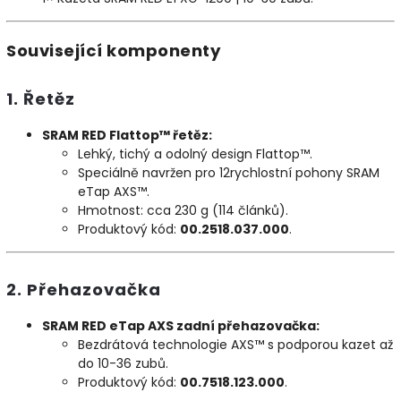
Související komponenty
1. Řetěz
SRAM RED Flattop™ řetěz:
Lehký, tichý a odolný design Flattop™.
Speciálně navržen pro 12rychlostní pohony SRAM
eTap AXS™.
Hmotnost: cca 230 g (114 článků).
Produktový kód:
00.2518.037.000
.
2. Přehazovačka
SRAM RED eTap AXS zadní přehazovačka:
Bezdrátová technologie AXS™ s podporou kazet až
do 10-36 zubů.
Produktový kód:
00.7518.123.000
.