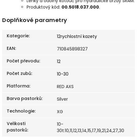
Lehký a odolný kotouč pro hydraulické brzdy SRAM.
Produktový kód:
00.5018.037.000
.
Doplňkové parametry
Kategorie
:
12rychlostní kazety
EAN
:
710845898327
Počet převodu
:
12
Počet zubů
:
10-30
Platforma
:
RED AXS
Barva pastorků
:
Silver
Technologie
:
XG
Velikosti
10-
pastorků
:
30t:10,11,12,13,14,15,17,19,21,24,27,30