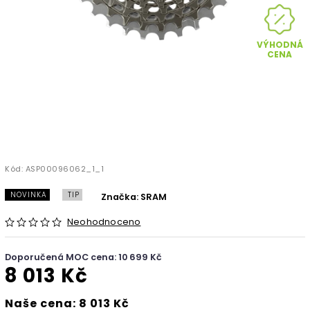
VÝHODNÁ
CENA
Kód:
ASP00096062_1_1
NOVINKA
TIP
Značka:
SRAM
Neohodnoceno
Doporučená MOC cena: 10 699 Kč
8 013 Kč
Naše cena: 8 013 Kč