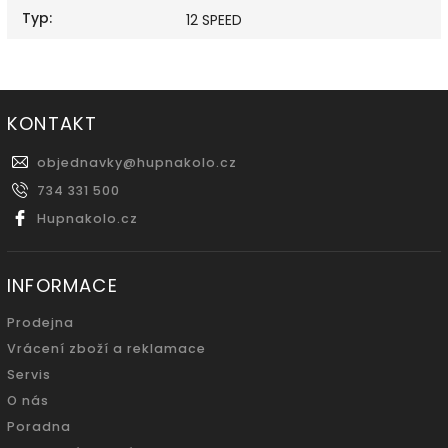
Typ
:
12 SPEED
KONTAKT
objednavky
@
hupnakolo.cz
734 331 500
Hupnakolo.cz
INFORMACE
Prodejna
Vrácení zboží a reklamace
Servis
O nás
Poradna