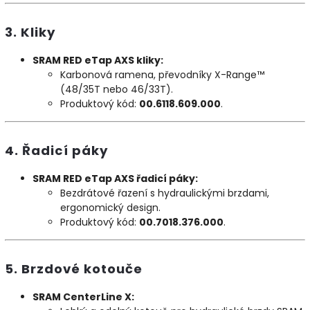
3. Kliky
SRAM RED eTap AXS kliky:
Karbonová ramena, převodníky X-Range™
(48/35T nebo 46/33T).
Produktový kód:
00.6118.609.000
.
4. Řadicí páky
SRAM RED eTap AXS řadicí páky:
Bezdrátové řazení s hydraulickými brzdami,
ergonomický design.
Produktový kód:
00.7018.376.000
.
5. Brzdové kotouče
SRAM CenterLine X: