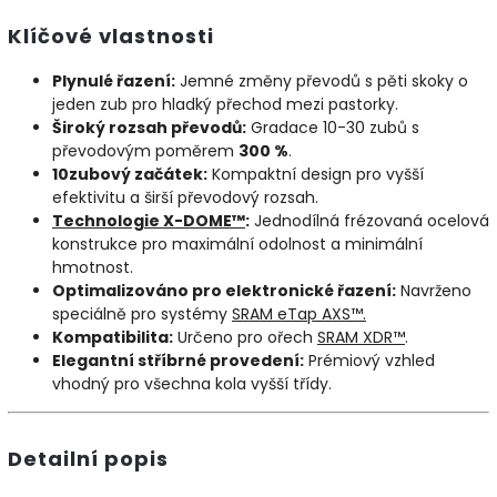
Klíčové vlastnosti
Plynulé řazení:
Jemné změny převodů s pěti skoky o
jeden zub pro hladký přechod mezi pastorky.
Široký rozsah převodů:
Gradace 10-30 zubů s
převodovým poměrem
300 %
.
10zubový začátek:
Kompaktní design pro vyšší
efektivitu a širší převodový rozsah.
Technologie X-DOME™
:
Jednodílná frézovaná ocelová
konstrukce pro maximální odolnost a minimální
hmotnost.
Optimalizováno pro elektronické řazení:
Navrženo
speciálně pro systémy
SRAM eTap AXS™.
Kompatibilita:
Určeno pro ořech
SRAM XDR™
.
Elegantní stříbrné provedení:
Prémiový vzhled
vhodný pro všechna kola vyšší třídy.
Detailní popis