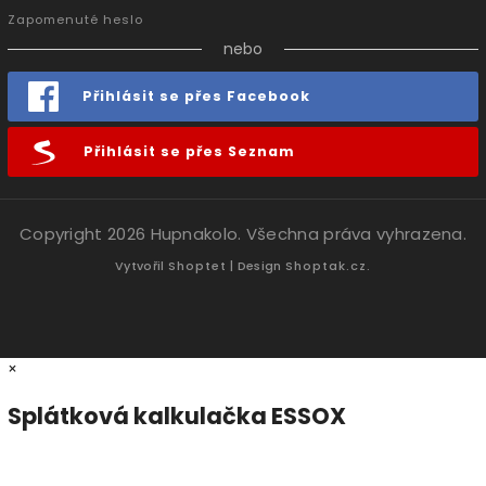
Zapomenuté heslo
nebo
Přihlásit se přes Facebook
Přihlásit se přes Seznam
Copyright 2026
Hupnakolo
. Všechna práva vyhrazena.
Vytvořil
Shoptet
| Design
Shoptak.cz.
×
Splátková kalkulačka ESSOX