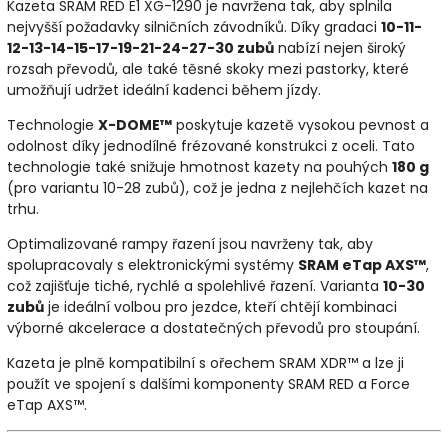
Kazeta SRAM RED E1 XG-1290 je navržena tak, aby splnila
nejvyšší požadavky silničních závodníků. Díky gradaci
10-11-
12-13-14-15-17-19-21-24-27-30 zubů
nabízí nejen široký
rozsah převodů, ale také těsné skoky mezi pastorky, které
umožňují udržet ideální kadenci během jízdy.
Technologie
X-DOME™
poskytuje kazetě vysokou pevnost a
odolnost díky jednodílné frézované konstrukci z oceli. Tato
technologie také snižuje hmotnost kazety na pouhých
180 g
(pro variantu 10-28 zubů), což je jedna z nejlehčích kazet na
trhu.
Optimalizované rampy řazení jsou navrženy tak, aby
spolupracovaly s elektronickými systémy
SRAM eTap AXS™
,
což zajišťuje tiché, rychlé a spolehlivé řazení. Varianta
10-30
zubů
je ideální volbou pro jezdce, kteří chtějí kombinaci
výborné akcelerace a dostatečných převodů pro stoupání.
Kazeta je plně kompatibilní s ořechem SRAM XDR™ a lze ji
použít ve spojení s dalšími komponenty SRAM RED a Force
eTap AXS™.