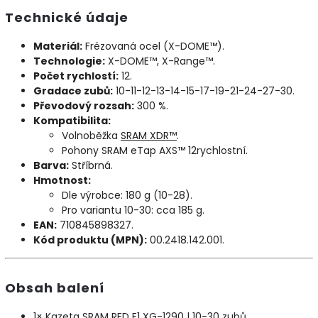
Technické údaje
Materiál:
Frézovaná ocel (X-DOME™).
Technologie:
X-DOME™, X-Range™.
Počet rychlostí:
12.
Gradace zubů:
10-11-12-13-14-15-17-19-21-24-27-30.
Převodový rozsah:
300 %.
Kompatibilita:
Volnoběžka
SRAM XDR™
.
Pohony SRAM eTap AXS™ 12rychlostní.
Barva:
Stříbrná.
Hmotnost:
Dle výrobce: 180 g (10-28).
Pro variantu 10-30: cca 185 g.
EAN:
710845898327.
Kód produktu (MPN):
00.2418.142.001.
Obsah balení
1× Kazeta SRAM RED E1 XG-1290 | 10-30 zubů.