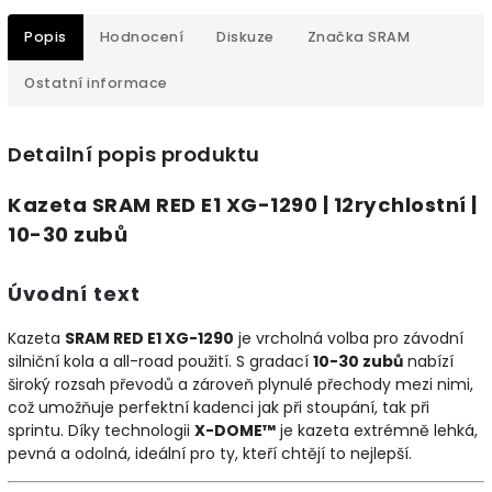
Popis
Hodnocení
Diskuze
Značka
SRAM
Ostatní informace
Detailní popis produktu
Kazeta SRAM RED E1 XG-1290 | 12rychlostní |
10-30 zubů
Úvodní text
Kazeta
SRAM RED E1 XG-1290
je vrcholná volba pro závodní
silniční kola a all-road použití. S gradací
10-30 zubů
nabízí
široký rozsah převodů a zároveň plynulé přechody mezi nimi,
což umožňuje perfektní kadenci jak při stoupání, tak při
sprintu. Díky technologii
X-DOME™
je kazeta extrémně lehká,
pevná a odolná, ideální pro ty, kteří chtějí to nejlepší.