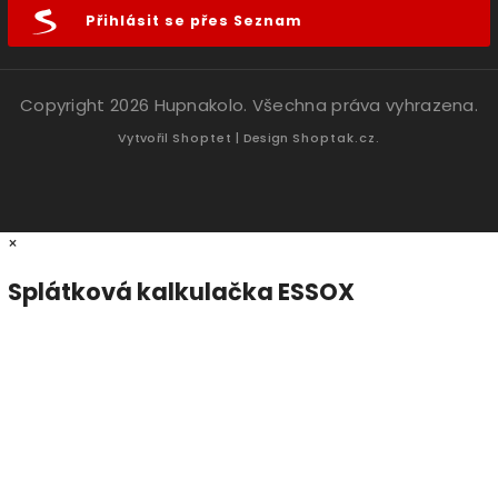
Přihlásit se přes Seznam
Copyright 2026
Hupnakolo
. Všechna práva vyhrazena.
Vytvořil
Shoptet
| Design
Shoptak.cz.
×
Splátková kalkulačka ESSOX