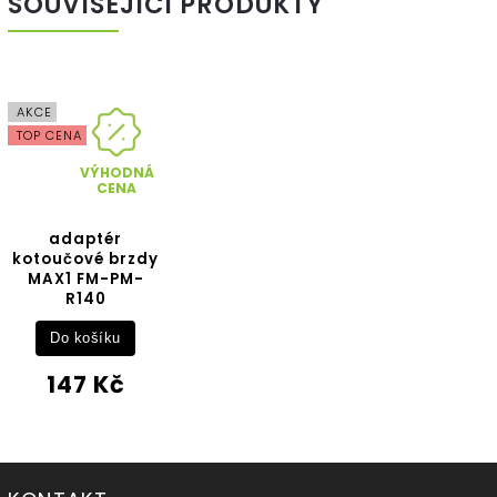
SOUVISEJÍCÍ PRODUKTY
AKCE
TOP CENA
VÝHODNÁ
CENA
adaptér
kotoučové brzdy
MAX1 FM-PM-
R140
Do košíku
147 Kč