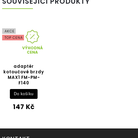
SOUVISEJÍCÍ PRODUKTY
AKCE
TOP CENA
VÝHODNÁ
CENA
adaptér
kotoučové brzdy
MAX1 FM-PM-
F140
Do košíku
147 Kč