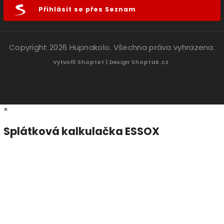
Přihlásit se přes Seznam
Copyright 2026
Hupnakolo
. Všechna práva vyhrazena.
Vytvořil
Shoptet
| Design
Shoptak.cz.
×
Splátková kalkulačka ESSOX