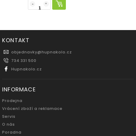
KONTAKT
objednavky
@
hupnakolo.cz
734 331 500
Hupnakolo.cz
INFORMACE
Prodejna
Vrácení zboží a reklamace
Servis
O nás
Poradna