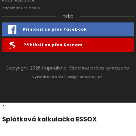
Nová registrace
Zapomenuté heslo
nebo
Přihlásit se přes Facebook
Přihlásit se přes Seznam
Copyright 2026
Hupnakolo
. Všechna práva vyhrazena.
Vytvořil
Shoptet
| Design
Shoptak.cz.
×
Splátková kalkulačka ESSOX