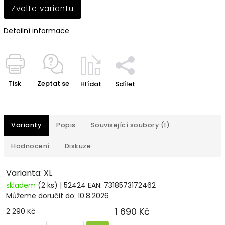
Zvolte variantu
Detailní informace
Tisk
Zeptat se
Hlídat
Sdílet
Varianty
Popis
Související soubory (1)
Hodnocení
Diskuze
Varianta: XL
skladem
(2 ks)
| 52424
EAN:
7318573172462
Můžeme doručit do:
10.8.2026
1 690 Kč
2 290 Kč