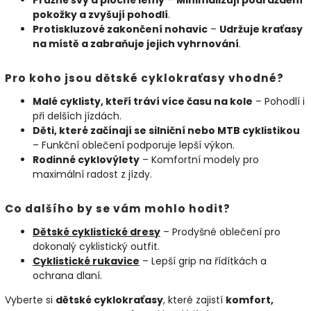
Pružné švy a ploché lemy
–
Minimalizují podráždění
pokožky a zvyšují pohodlí
.
Protiskluzové zakončení nohavic
–
Udržuje kraťasy
na místě a zabraňuje jejich vyhrnování
.
Pro koho jsou dětské cyklokraťasy vhodné?
Malé cyklisty, kteří tráví více času na kole
– Pohodlí i
při delších jízdách.
Děti, které začínají se silniční nebo MTB cyklistikou
– Funkční oblečení podporuje lepší výkon.
Rodinné cyklovýlety
– Komfortní modely pro
maximální radost z jízdy.
Co dalšího by se vám mohlo hodit?
Dětské
cyklistické
dresy
– Prodyšné oblečení pro
dokonalý cyklistický outfit.
Cyklistické
rukavice
– Lepší grip na řídítkách a
ochrana dlaní.
Vyberte si
dětské cyklokraťasy
, které zajistí
komfort,