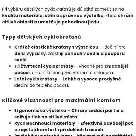
Při výběru dětských cyklokraťasů je důležité zaměřit se na
kvalitu materiálu, střih a správnou výstelku
, která
chrání
citlivé oblasti a umožňuje pohodlnou jízdu
.
Typy dětských cyklokraťasů
Krátké elastické kraťasy s výstelkou
– Ideální pro
delší vyjížďky
, zajišťují
pohodlí v sedle a podporu
svalů
.
Tříčtvrteční cyklokraťasy
– Vhodné pro
chladnější
počasí
, chrání kolena před větrem a chladem.
Letní cyklokraťasy
–
Lehké a vysoce prodyšné
,
ideální do teplého počasí.
Klíčové vlastnosti pro maximální komfort
Ergonomická výstelka
–
Chrání sedací partie a
snižuje tlak na citlivá místa
.
Rychleschnoucí materiály
–
Efektivně odvádějí pot
a zajišťují komfort i při delších trasách
.