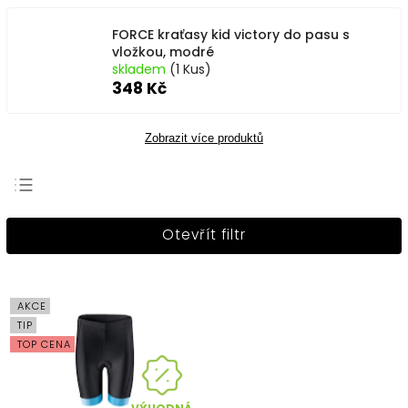
FORCE kraťasy kid victory do pasu s
vložkou, modré
skladem
(1 Kus)
348 Kč
Zobrazit více produktů
Nejprodávanější
Otevřít filtr
Nejlevnější
Nejdražší
Abecedně
AKCE
TIP
TOP CENA