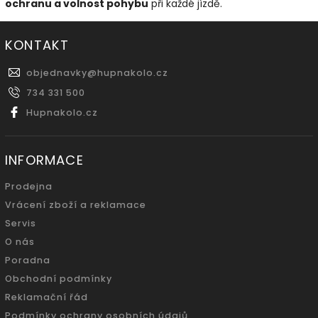
ochranu a volnost pohybu
při každé jízdě.
KONTAKT
objednavky
@
hupnakolo.cz
734 331 500
Hupnakolo.cz
INFORMACE
Prodejna
Vrácení zboží a reklamace
Servis
O nás
Poradna
Obchodní podmínky
Reklamační řád
Podmínky ochrany osobních údajů