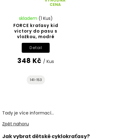
VÝHODNÁ
CENA
skladem
(1 Kus)
FORCE kraťasy kid
victory do pasu s
vložkou, modré
Detail
348 Kč
/ Kus
141-153
Tady je více informací...
Zpět nahoru
Jak vybrat dětské cyklokraťasy?