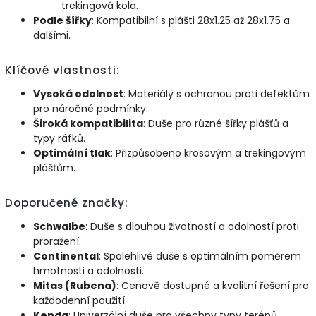
trekingová kola.
Podle šířky
: Kompatibilní s plášti 28x1.25 až 28x1.75 a
dalšími.
Klíčové vlastnosti:
Vysoká odolnost
: Materiály s ochranou proti defektům
pro náročné podmínky.
Široká kompatibilita
: Duše pro různé šířky plášťů a
typy ráfků.
Optimální tlak
: Přizpůsobeno krosovým a trekingovým
plášťům.
Doporučené značky:
Schwalbe
: Duše s dlouhou životností a odolností proti
proražení.
Continental
: Spolehlivé duše s optimálním poměrem
hmotnosti a odolnosti.
Mitas (Rubena)
: Cenově dostupné a kvalitní řešení pro
každodenní použití.
Kenda
: Univerzální duše pro všechny typy terénů.