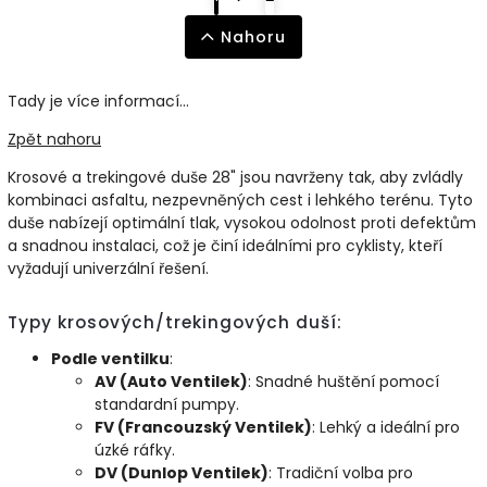
Nahoru
Tady je více informací...
Zpět nahoru
Krosové a trekingové duše 28" jsou navrženy tak, aby zvládly
kombinaci asfaltu, nezpevněných cest i lehkého terénu. Tyto
duše nabízejí optimální tlak, vysokou odolnost proti defektům
a snadnou instalaci, což je činí ideálními pro cyklisty, kteří
vyžadují univerzální řešení.
Typy krosových/trekingových duší:
Podle ventilku
:
AV (Auto Ventilek)
: Snadné huštění pomocí
standardní pumpy.
FV (Francouzský Ventilek)
: Lehký a ideální pro
úzké ráfky.
DV (Dunlop Ventilek)
: Tradiční volba pro