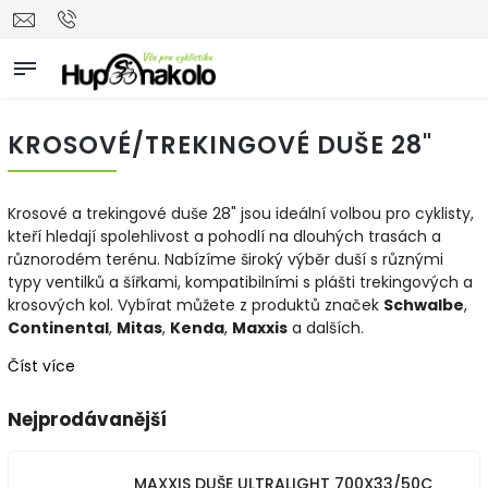
KROSOVÉ/TREKINGOVÉ DUŠE 28"
Krosové a trekingové duše 28" jsou ideální volbou pro cyklisty,
kteří hledají spolehlivost a pohodlí na dlouhých trasách a
různorodém terénu. Nabízíme široký výběr duší s různými
typy ventilků a šířkami, kompatibilními s plášti trekingových a
krosových kol. Vybírat můžete z produktů značek
Schwalbe
,
Continental
,
Mitas
,
Kenda
,
Maxxis
a dalších.
Číst více
Nejprodávanější
MAXXIS DUŠE ULTRALIGHT 700X33/50C