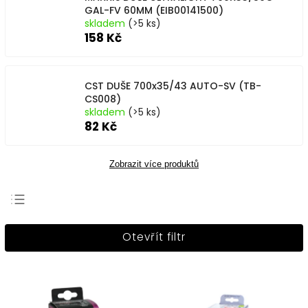
GAL-FV 60MM (EIB00141500)
skladem
(>5 ks)
158 Kč
CST DUŠE 700x35/43 AUTO-SV (TB-
CS008)
skladem
(>5 ks)
82 Kč
Zobrazit více produktů
Nejprodávanější
Otevřít filtr
Nejlevnější
Nejdražší
Abecedně