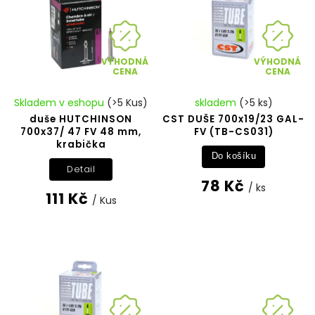
VÝHODNÁ
VÝHODNÁ
CENA
CENA
Skladem v eshopu
(>5 Kus)
skladem
(>5 ks)
duše HUTCHINSON
CST DUŠE 700x19/23 GAL-
700x37/ 47 FV 48 mm,
FV (TB-CS031)
krabička
Do košíku
Detail
78 Kč
/ ks
111 Kč
/ Kus