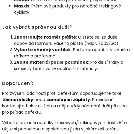
Maxxis
: Prémiové produkty pro náročné trekingové
cyklisty.
Jak vybrat správnou duši?
Zkontrolujte rozměr pláště
: Ujistěte se, že duše
odpovídá rozměru vašeho pláště (např. 700x35C).
Vyberte vhodný ventilek
: Podle kompatibility s vaším
ráfkem a preferencí.
Zvolte materiál podle podmínek
: Pro delší trasy a
smíšený terén volte odolnější materiály.
Doporučení:
Pro zvýšení odolnosti proti defektům doporučujeme také
těsnící
vložky
nebo
samolepicí
záplaty
. Pravidelně
kontrolujte tlak v duších a mějte vždy náhradní duši při ruce
pro případ defektu.
Vyberte si z naší nabídky krosových/trekingových duší 28" a
užijte si pohodlnou a spolehlivou jízdu v jakémkoli terénu!