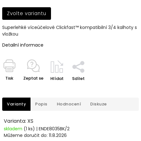
Zvolte variantu
Superlehké víceúčelové Clickfast™ kompatibilní 3/4 kalhoty s
vložkou
Detailní informace
Tisk
Zeptat se
Hlídat
Sdílet
Varianty
Popis
Hodnocení
Diskuze
Varianta: XS
skladem
(1 ks)
| ENDE8035BK/2
Můžeme doručit do:
11.8.2026