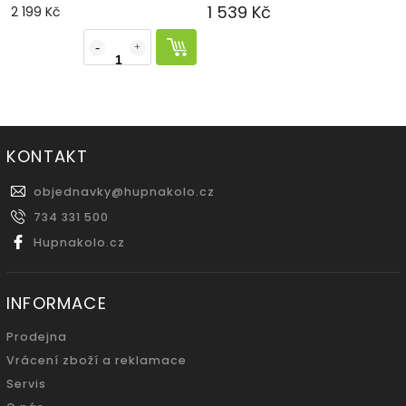
1 539 Kč
2 199 Kč
KONTAKT
objednavky
@
hupnakolo.cz
734 331 500
Hupnakolo.cz
INFORMACE
Prodejna
Vrácení zboží a reklamace
Servis