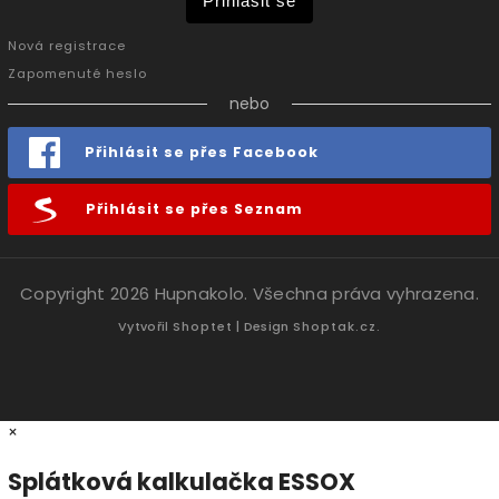
Přihlásit se
Nová registrace
Zapomenuté heslo
nebo
Přihlásit se přes Facebook
Přihlásit se přes Seznam
Copyright 2026
Hupnakolo
. Všechna práva vyhrazena.
Vytvořil
Shoptet
| Design
Shoptak.cz.
×
Splátková kalkulačka ESSOX