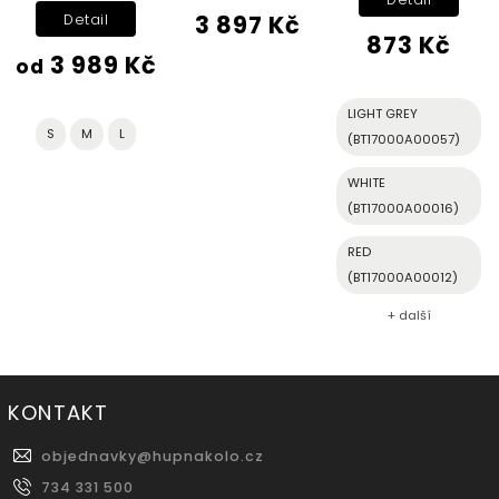
3 897 Kč
Detail
873 Kč
3 989 Kč
od
LIGHT GREY
S
M
L
(BT17000A00057)
WHITE
(BT17000A00016)
RED
(BT17000A00012)
+ další
KONTAKT
objednavky
@
hupnakolo.cz
734 331 500