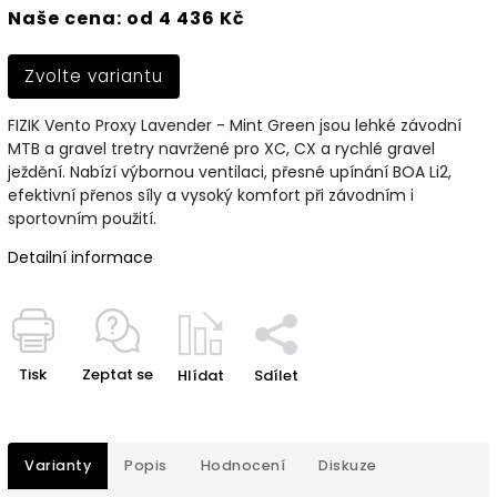
Naše cena: od 4 436 Kč
Zvolte variantu
FIZIK Vento Proxy Lavender - Mint Green jsou lehké závodní
MTB a gravel tretry navržené pro XC, CX a rychlé gravel
ježdění. Nabízí výbornou ventilaci, přesné upínání BOA Li2,
efektivní přenos síly a vysoký komfort při závodním i
sportovním použití.
Detailní informace
Tisk
Zeptat se
Hlídat
Sdílet
Varianty
Popis
Hodnocení
Diskuze