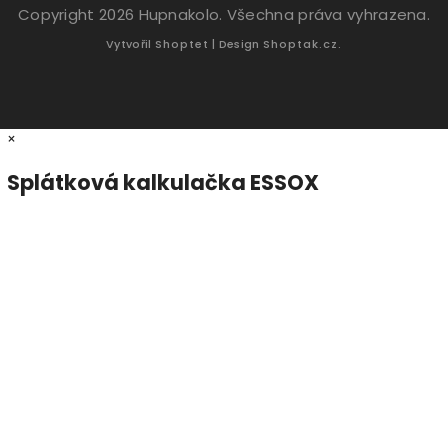
Copyright 2026
Hupnakolo
. Všechna práva vyhrazena.
Vytvořil
Shoptet
| Design
Shoptak.cz.
×
Splátková kalkulačka ESSOX