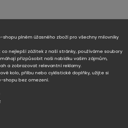
e-shopu plném úžasného zboží pro všechny milovníky
t co nejlepší zážitek z naší stránky, používáme soubory
máhají přizpůsobit naši nabídku vašim zájmům,
ah a zobrazovat relevantní reklamy.
vé kolo, přilbu nebo cyklistické doplňky, užijte si
e-shopu bez omezení.
!
z
.