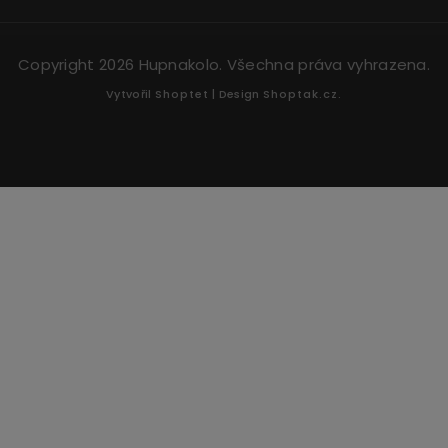
Copyright 2026
Hupnakolo
. Všechna práva vyhrazena.
Vytvořil
Shoptet
| Design
Shoptak.cz.