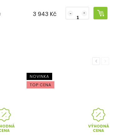
3 943 Kč
č
Previous
Next
NOVINKA
TOP CENA
HODNÁ
VÝHODNÁ
CENA
CENA