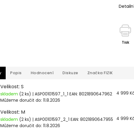
Detailn
Tisk
y
Popis
Hodnocení
Diskuze
Značka
FIZIK
Velikost: S
4 999 K
skladem
(2 ks)
| ASP00101597_1_1
EAN:
8021890647962
Můžeme doručit do:
11.8.2026
Velikost: M
4 999 K
skladem
(2 ks)
| ASP00101597_2_1
EAN:
8021890647955
Můžeme doručit do:
11.8.2026