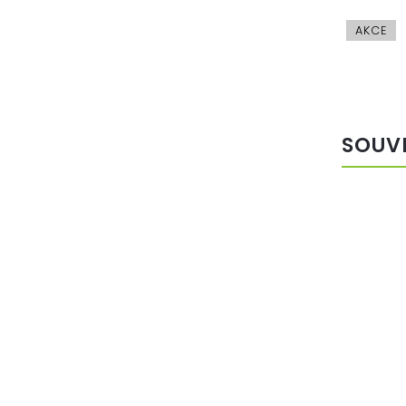
AKCE
SOUV
TIP
VÝHODNÁ
CENA