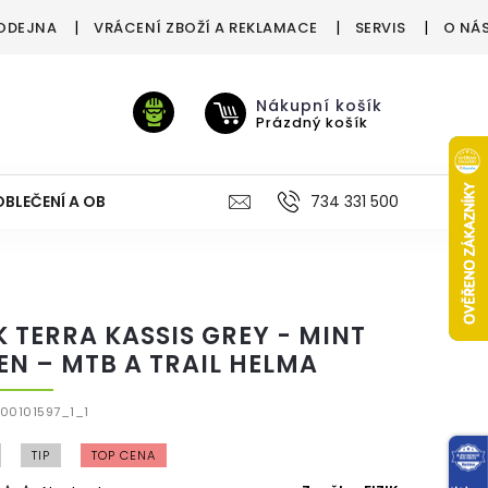
ODEJNA
VRÁCENÍ ZBOŽÍ A REKLAMACE
SERVIS
O NÁ
Nákupní košík
Prázdný košík
OBLEČENÍ A OBUV
VÝŽIVA
VÝPRODEJ %
734 331 500
TREN
IK TERRA KASSIS GREY - MINT
EN – MTB A TRAIL HELMA
00101597_1_1
TIP
TOP CENA