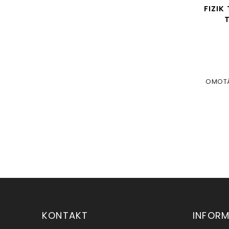
FIZIK TERRA ARGO X5 -
FIZI
150MM
Do košíku
1 964 Kč
OMOTÁ
KONTAKT
INFOR