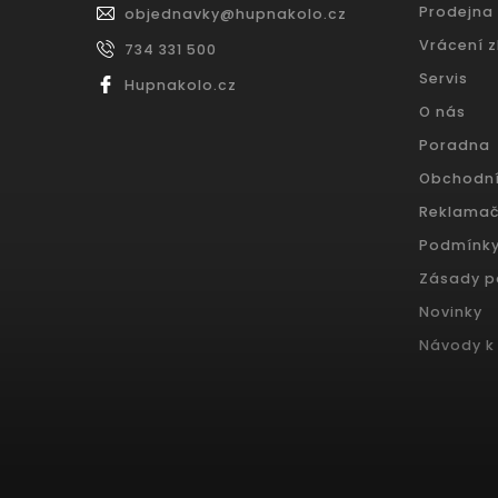
Prodejna
objednavky
@
hupnakolo.cz
Vrácení 
734 331 500
Servis
Hupnakolo.cz
O nás
Poradna
Obchodn
Reklamač
Podmínky
Zásady p
Novinky
Návody k 