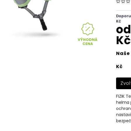
Doporu
Kč
o
Kč
VÝHODNÁ
CENA
Naše 
Kč
Zvol
FIZIK T
helma p
ochranu
nastavi
bezpeč