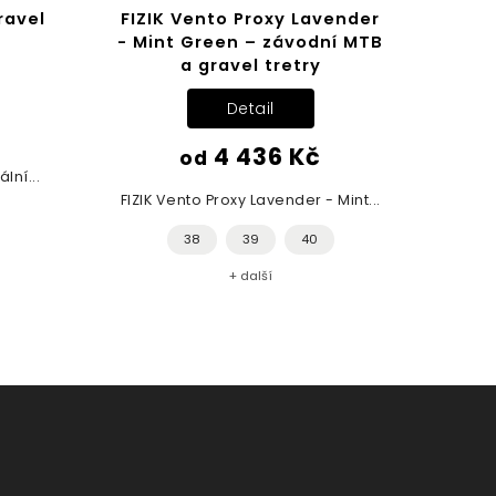
ravel
FIZIK Vento Proxy Lavender
- Mint Green – závodní MTB
a gravel tretry
Detail
4 436 Kč
od
lní...
FIZIK Vento Proxy Lavender - Mint...
38
39
40
+ další