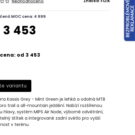
Značka:
FIZIK
Neohodnoceno
čená MOC cena: 4 999
d
3 453
cena: od 3 453
te variantu
erra Kassis Grey - Mint Green je lehká a odolná MTB
ro trail a all-mountain ježdění. Nabízí rozšířenou
 hlavy, systém MIPS Air Node, výborné odvětrání,
telný štítek a integrované zadní světlo pro vyšší
nost v terénu.