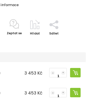
í informace
Zeptat se
Hlídat
Sdílet
3 453 Kč
č
3 453 Kč
č