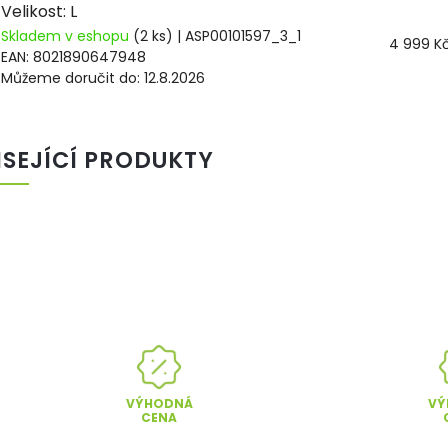
Velikost: L
Skladem v eshopu
(2 ks)
| ASP00101597_3_1
4 999 K
EAN:
8021890647948
Můžeme doručit do:
12.8.2026
ISEJÍCÍ PRODUKTY
VÝHODNÁ
VÝ
CENA