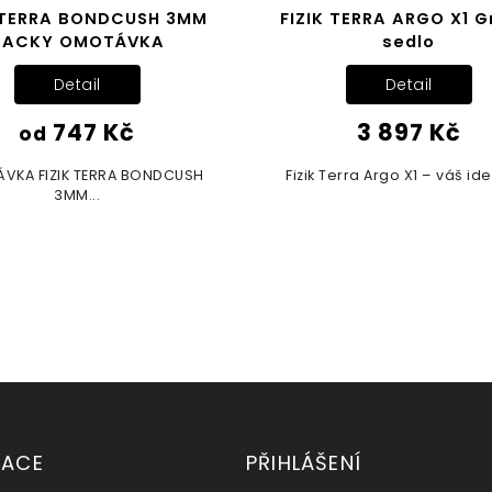
K TERRA BONDCUSH 3MM
FIZIK TERRA ARGO X1 G
TACKY OMOTÁVKA
sedlo
Detail
Detail
747 Kč
3 897 Kč
od
VKA FIZIK TERRA BONDCUSH
Fizik Terra Argo X1 – váš ideá
3MM...
MACE
PŘIHLÁŠENÍ