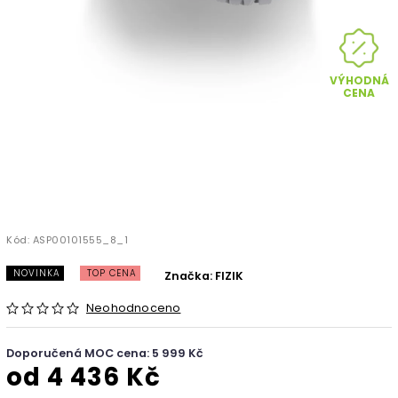
VÝHODNÁ
CENA
Kód:
ASP00101555_8_1
NOVINKA
TOP CENA
Značka:
FIZIK
Neohodnoceno
Doporučená MOC cena: 5 999 Kč
od
4 436 Kč