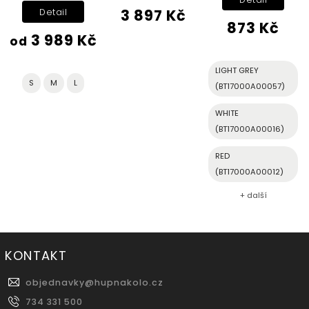
3 897 Kč
Detail
873 Kč
3 989 Kč
od
LIGHT GREY
S
M
L
(BT17000A00057)
WHITE
(BT17000A00016)
RED
(BT17000A00012)
+ další
KONTAKT
objednavky
@
hupnakolo.cz
734 331 500