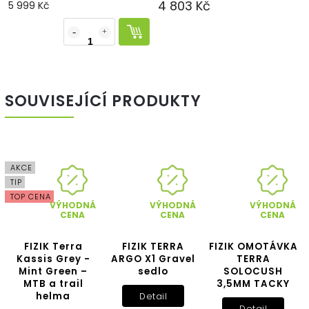
4 803 Kč
5 999 Kč
SOUVISEJÍCÍ PRODUKTY
AKCE
TIP
TOP CENA
VÝHODNÁ
VÝHODNÁ
VÝHODNÁ
CENA
CENA
CENA
FIZIK Terra
FIZIK TERRA
FIZIK OMOTÁVKA
Kassis Grey -
ARGO X1 Gravel
TERRA
Mint Green –
sedlo
SOLOCUSH
MTB a trail
3,5MM TACKY
helma
Detail
Detail