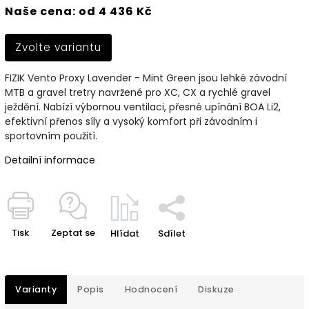
Naše cena: od 4 436 Kč
Zvolte variantu
FIZIK Vento Proxy Lavender - Mint Green jsou lehké závodní
MTB a gravel tretry navržené pro XC, CX a rychlé gravel
ježdění. Nabízí výbornou ventilaci, přesné upínání BOA Li2,
efektivní přenos síly a vysoký komfort při závodním i
sportovním použití.
Detailní informace
Tisk
Zeptat se
Hlídat
Sdílet
Varianty
Popis
Hodnocení
Diskuze