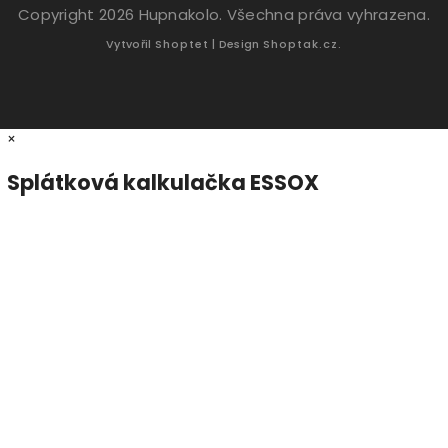
Copyright 2026
Hupnakolo
. Všechna práva vyhrazena.
Vytvořil
Shoptet
| Design
Shoptak.cz.
×
Splátková kalkulačka ESSOX