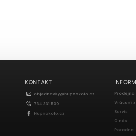
KONTAKT
INFOR
Prodejna
objednavky
@
hupnakolo.cz
Vrácení 
734 331 500
Servis
Hupnakolo.cz
O nás
Poradna