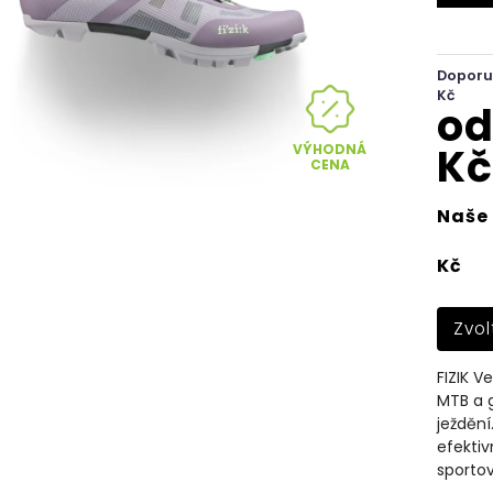
Doporu
Kč
o
Kč
VÝHODNÁ
CENA
Naše 
Kč
Zvol
FIZIK V
MTB a g
ježdění
efektiv
sportov