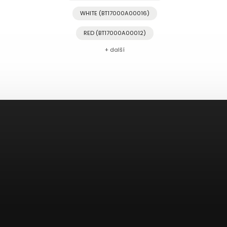
WHITE (BT17000A00016)
RED (BT17000A00012)
+ další