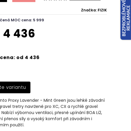
Značka:
FIZIK
čená MOC cena: 5 999
d
4 436
cena: od 4 436
te variantu
ento Proxy Lavender - Mint Green jsou lehké závodní
ravel tretry navržené pro XC, CX a rychlé gravel
. Nabízí výbornou ventilaci, přesné upínání BOA Li2,
ní přenos síly a vysoký komfort při závodním i
ním použití.