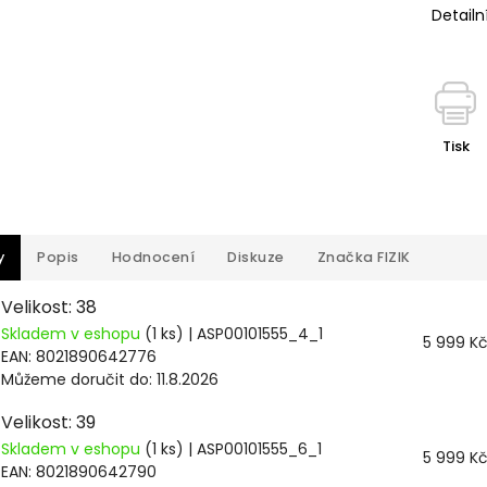
Detailn
Tisk
y
Popis
Hodnocení
Diskuze
Značka
FIZIK
Velikost: 38
Skladem v eshopu
(1 ks)
| ASP00101555_4_1
5 999 K
EAN:
8021890642776
Můžeme doručit do:
11.8.2026
Velikost: 39
Skladem v eshopu
(1 ks)
| ASP00101555_6_1
5 999 K
EAN:
8021890642790