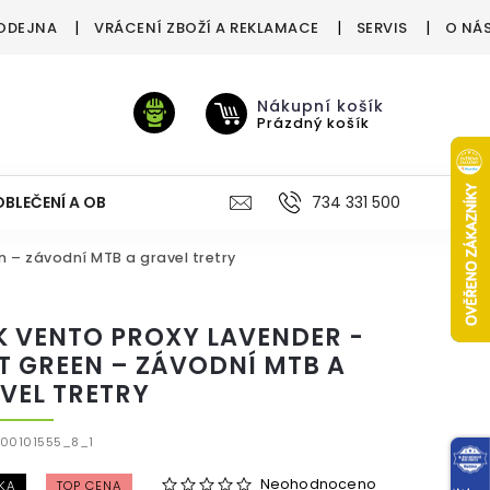
ODEJNA
VRÁCENÍ ZBOŽÍ A REKLAMACE
SERVIS
O NÁ
Nákupní košík
Prázdný košík
OBLEČENÍ A OBUV
VÝŽIVA
VÝPRODEJ %
734 331 500
TREN
n – závodní MTB a gravel tretry
IK VENTO PROXY LAVENDER -
T GREEN – ZÁVODNÍ MTB A
VEL TRETRY
00101555_8_1
Neohodnoceno
KA
TOP CENA