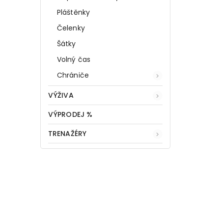
Pláštěnky
Čelenky
Šátky
Volný čas
Chrániče
VÝŽIVA
VÝPRODEJ %
TRENAŽÉRY