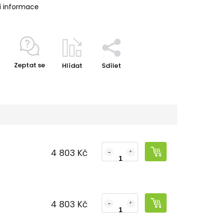
í informace
Zeptat se
Hlídat
Sdílet
4 803 Kč
č
4 803 Kč
č