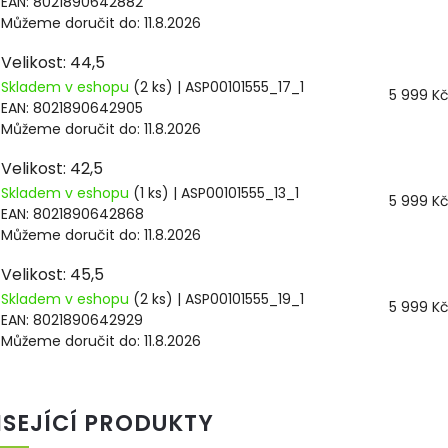
EAN:
8021890642882
Můžeme doručit do:
11.8.2026
Velikost: 44,5
Skladem v eshopu
(2 ks)
| ASP00101555_17_1
5 999 K
EAN:
8021890642905
Můžeme doručit do:
11.8.2026
Velikost: 42,5
Skladem v eshopu
(1 ks)
| ASP00101555_13_1
5 999 K
EAN:
8021890642868
Můžeme doručit do:
11.8.2026
Velikost: 45,5
Skladem v eshopu
(2 ks)
| ASP00101555_19_1
5 999 K
EAN:
8021890642929
Můžeme doručit do:
11.8.2026
ISEJÍCÍ PRODUKTY