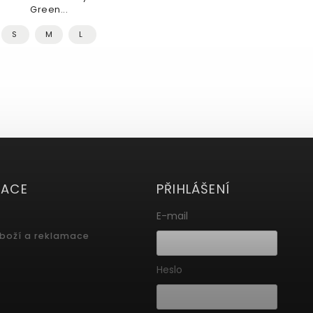
Green...
S
M
L
MACE
PŘIHLÁŠENÍ
E-mail
zboží a reklamace
Heslo