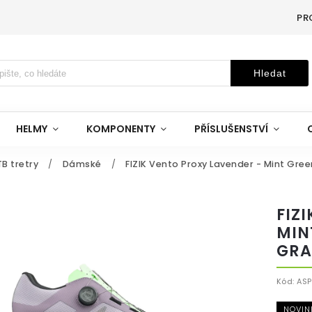
PR
Hledat
HELMY
KOMPONENTY
PŘÍSLUŠENSTVÍ
B tretry
/
Dámské
/
FIZIK Vento Proxy Lavender - Mint Gree
FIZ
MIN
GRA
Kód:
ASP
NOVIN