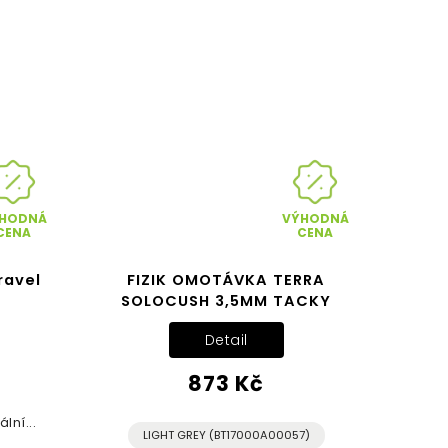
HODNÁ
VÝHODNÁ
CENA
CENA
ravel
FIZIK OMOTÁVKA TERRA
SOLOCUSH 3,5MM TACKY
Detail
873 Kč
lní...
LIGHT GREY (BT17000A00057)