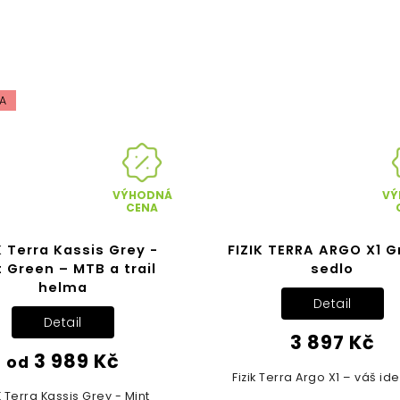
A
VÝHODNÁ
VÝ
CENA
K Terra Kassis Grey -
FIZIK TERRA ARGO X1 G
 Green – MTB a trail
sedlo
helma
Detail
Detail
3 897 Kč
3 989 Kč
od
Fizik Terra Argo X1 – váš ideá
K Terra Kassis Grey - Mint