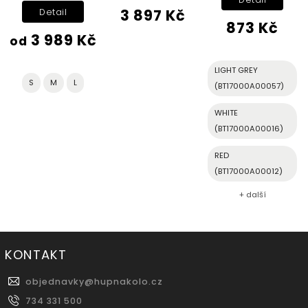
3 897 Kč
Detail
873 Kč
3 989 Kč
od
LIGHT GREY
S
M
L
(BT17000A00057)
WHITE
(BT17000A00016)
RED
(BT17000A00012)
+ další
KONTAKT
objednavky
@
hupnakolo.cz
734 331 500