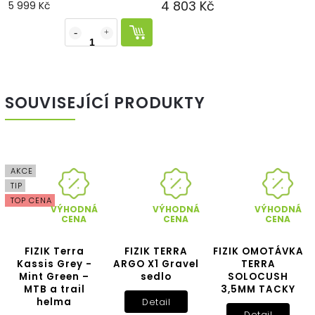
4 803 Kč
5 999 Kč
SOUVISEJÍCÍ PRODUKTY
AKCE
TIP
TOP CENA
VÝHODNÁ
VÝHODNÁ
VÝHODNÁ
CENA
CENA
CENA
FIZIK Terra
FIZIK TERRA
FIZIK OMOTÁVKA
Kassis Grey -
ARGO X1 Gravel
TERRA
Mint Green –
sedlo
SOLOCUSH
MTB a trail
3,5MM TACKY
helma
Detail
Detail