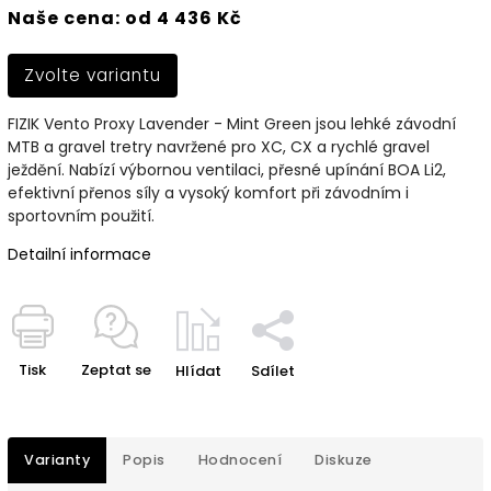
Naše cena: od 4 436 Kč
Zvolte variantu
FIZIK Vento Proxy Lavender - Mint Green jsou lehké závodní
MTB a gravel tretry navržené pro XC, CX a rychlé gravel
ježdění. Nabízí výbornou ventilaci, přesné upínání BOA Li2,
efektivní přenos síly a vysoký komfort při závodním i
sportovním použití.
Detailní informace
Tisk
Zeptat se
Hlídat
Sdílet
Varianty
Popis
Hodnocení
Diskuze