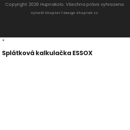
Copyright 2026
Hupnakolo
. Všechna práva vyhrazena.
Vytvořil
Shoptet
| Design
Shoptak.cz.
×
Splátková kalkulačka ESSOX