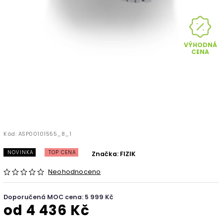
VÝHODNÁ
CENA
Kód:
ASP00101555_8_1
NOVINKA
TOP CENA
Značka:
FIZIK
Neohodnoceno
Doporučená MOC cena: 5 999 Kč
od
4 436 Kč