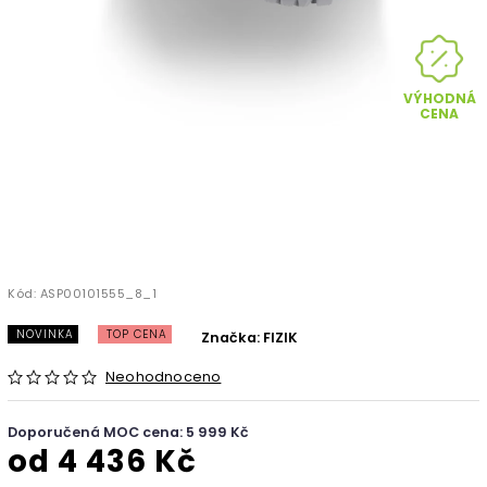
VÝHODNÁ
CENA
Kód:
ASP00101555_8_1
NOVINKA
TOP CENA
Značka:
FIZIK
Neohodnoceno
Doporučená MOC cena: 5 999 Kč
od
4 436 Kč