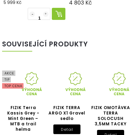
4 803 Kč
5 999 Kč
SOUVISEJÍCÍ PRODUKTY
AKCE
TIP
TOP CENA
VÝHODNÁ
VÝHODNÁ
VÝHODNÁ
CENA
CENA
CENA
FIZIK Terra
FIZIK TERRA
FIZIK OMOTÁVKA
Kassis Grey -
ARGO X1 Gravel
TERRA
Mint Green –
sedlo
SOLOCUSH
MTB a trail
3,5MM TACKY
helma
Detail
Detail