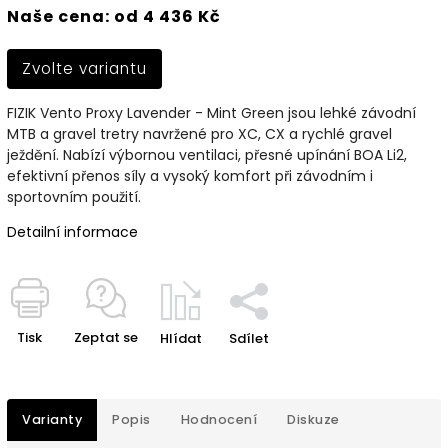
Naše cena: od 4 436 Kč
Zvolte variantu
FIZIK Vento Proxy Lavender - Mint Green jsou lehké závodní
MTB a gravel tretry navržené pro XC, CX a rychlé gravel
ježdění. Nabízí výbornou ventilaci, přesné upínání BOA Li2,
efektivní přenos síly a vysoký komfort při závodním i
sportovním použití.
Detailní informace
Tisk
Zeptat se
Hlídat
Sdílet
Varianty
Popis
Hodnocení
Diskuze