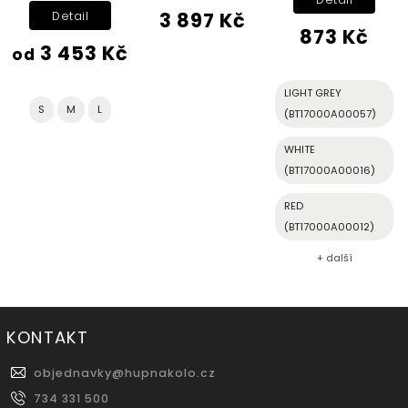
3 897 Kč
Detail
873 Kč
3 453 Kč
od
LIGHT GREY
S
M
L
(BT17000A00057)
WHITE
(BT17000A00016)
RED
(BT17000A00012)
+ další
KONTAKT
objednavky
@
hupnakolo.cz
734 331 500