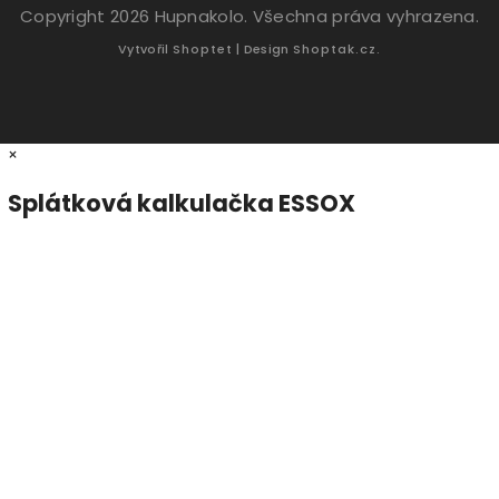
Copyright 2026
Hupnakolo
. Všechna práva vyhrazena.
Vytvořil
Shoptet
| Design
Shoptak.cz.
×
Splátková kalkulačka ESSOX