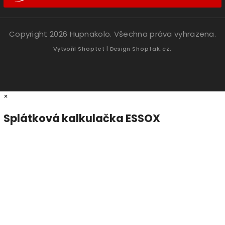
Copyright 2026
Hupnakolo
. Všechna práva vyhrazena.
Vytvořil
Shoptet
| Design
Shoptak.cz.
×
Splátková kalkulačka ESSOX