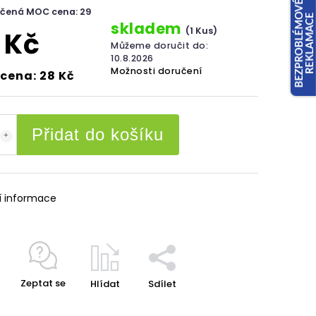
čená MOC cena: 29
skladem
(1 Kus)
 Kč
Můžeme doručit do:
10.8.2026
Možnosti doručení
cena: 28 Kč
Přidat do košíku
í informace
Zeptat se
Hlídat
Sdílet