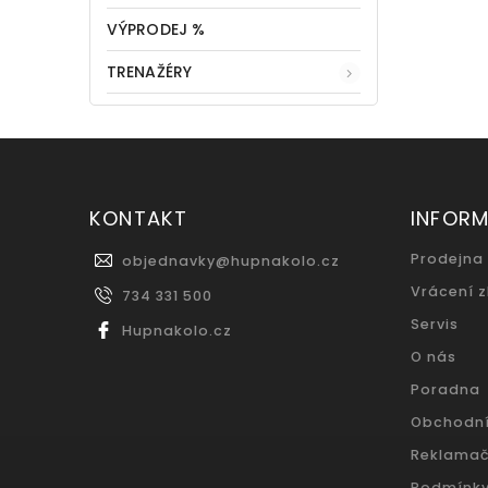
VÝPRODEJ %
TRENAŽÉRY
KONTAKT
INFOR
Prodejna
objednavky
@
hupnakolo.cz
Vrácení 
734 331 500
Servis
Hupnakolo.cz
O nás
Poradna
Obchodn
Reklamač
Podmínky