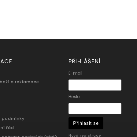
MACE
PŘIHLÁŠENÍ
E-mail
zboží a reklamace
Heslo
í podmínky
Přihlásit se
ní řád
Nová registrace
 ochrany osobních údajů