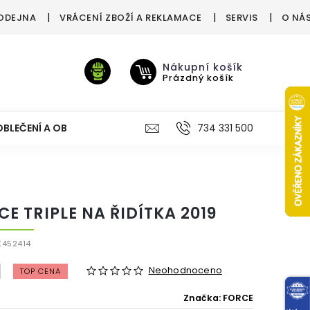
ODEJNA
VRÁCENÍ ZBOŽÍ A REKLAMACE
SERVIS
O NÁ
Nákupní košík
Prázdný košík
OBLEČENÍ A OBUV
VÝŽIVA
VÝPRODEJ %
734 331 500
TREN
CE TRIPLE NA ŘIDÍTKA 2019
K452414
Neohodnoceno
TOP CENA
Značka:
FORCE