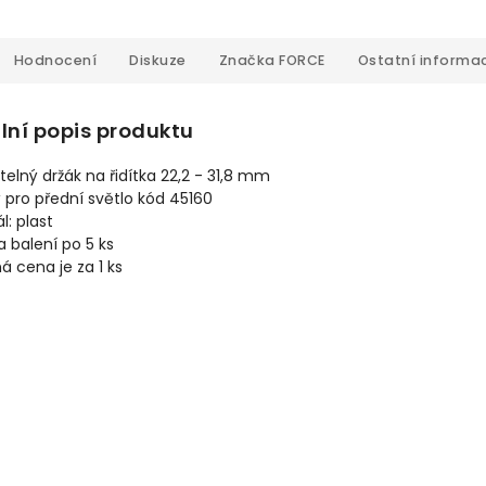
Hodnocení
Diskuze
Značka
FORCE
Ostatní informa
lní popis produktu
telný držák na řidítka 22,2 - 31,8 mm
pro přední světlo kód 45160
l: plast
a balení po 5 ks
 cena je za 1 ks