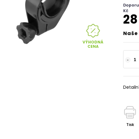
Doporu
Kč
28
Naše 
VÝHODNÁ
CENA
Detailn
Tisk