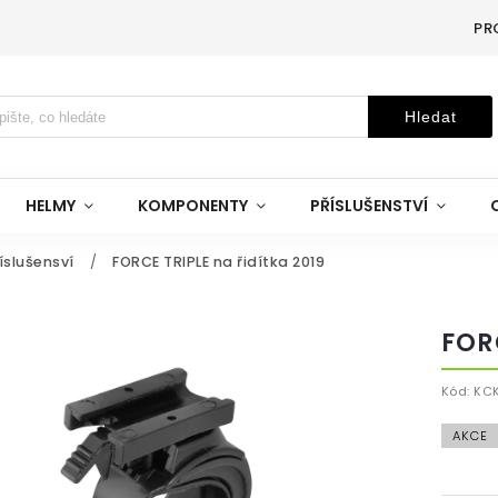
PR
Hledat
HELMY
KOMPONENTY
PŘÍSLUŠENSTVÍ
íslušensví
/
FORCE TRIPLE na řidítka 2019
FOR
Kód:
KC
AKCE