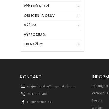
PŘÍSLUŠENSTVÍ
OBLEČENÍ A OBUV
VÝŽIVA
VÝPRODEJ %
TRENAŽÉRY
KONTAKT
INFOR
Prodejna
objednavky
@
hupnakolo.cz
Vrácení 
734 331 500
Servis
Hupnakolo.cz
O nás