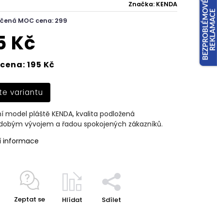
Značka:
KENDA
čená MOC cena: 299
5 Kč
cena: 195 Kč
te variantu
í model pláště KENDA, kvalita podložená
dobým vývojem a řadou spokojených zákazníků.
í informace
Zeptat se
Hlídat
Sdílet