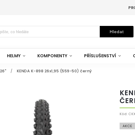
PR
Hledat
HELMY
KOMPONENTY
PŘÍSLUŠENSTVÍ
26"
/
KENDA K-898 26x1,95 (559-50) černý
KEN
ČER
Kód:
CK
AKCE