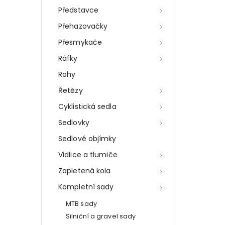
Představce
Přehazovačky
Přesmykače
Ráfky
Rohy
Řetězy
Cyklistická sedla
Sedlovky
Sedlové objímky
Vidlice a tlumiče
Zapletená kola
Kompletní sady
MTB sady
Silniční a gravel sady