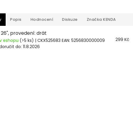
y
Popis
Hodnocení
Diskuze
Značka
KENDA
: 26", provedení: drát
299 Kč
v eshopu
(>5 ks)
| CKX525683
EAN:
5256830000009
oručit do:
11.8.2026