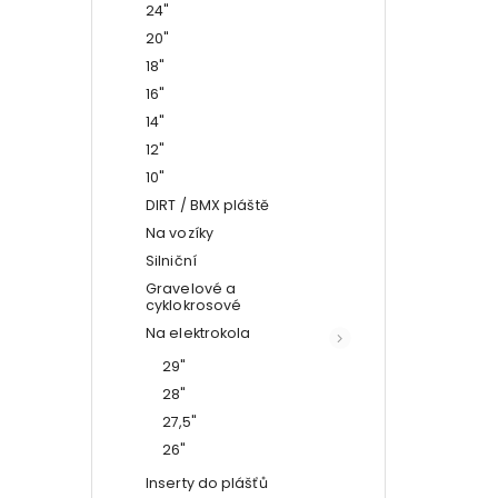
24"
20"
18"
16"
14"
12"
10"
DIRT / BMX pláště
Na vozíky
Silniční
Gravelové a
cyklokrosové
Na elektrokola
29"
28"
27,5"
26"
Inserty do plášťů