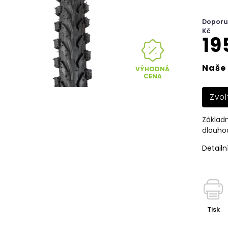
Doporu
Kč
19
Naše 
VÝHODNÁ
CENA
Zvol
Základn
dlouho
Detailn
Tisk