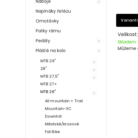
Náboje
Napínáky řetězu
Variant
Omotávky
Patky rámu
Velikost
Pedály
Skladem 
Můžeme d
Pláště na kolo
MTB 29"
28"
MTB 27,5"
MTB 27+
MTB 26"
All mountain + Trail
Mountain-XC
Downhill
Městské/krosové
Fat Bike