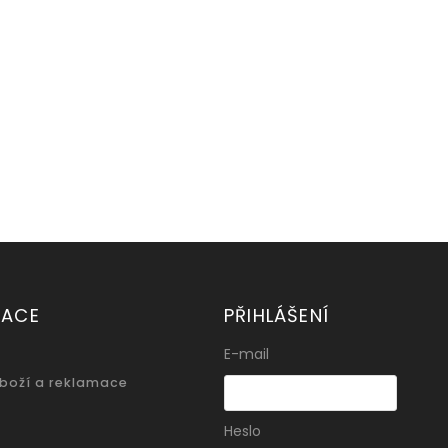
MACE
PŘIHLÁŠENÍ
E-mail
zboží a reklamace
Heslo