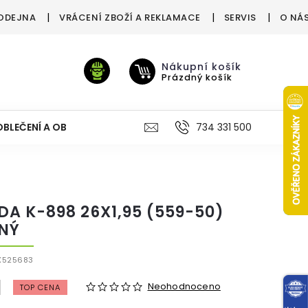
ODEJNA
VRÁCENÍ ZBOŽÍ A REKLAMACE
SERVIS
O NÁ
Nákupní košík
Prázdný košík
OBLEČENÍ A OBUV
VÝŽIVA
VÝPRODEJ %
734 331 500
TREN
DA K-898 26X1,95 (559-50)
NÝ
X525683
Neohodnoceno
TOP CENA