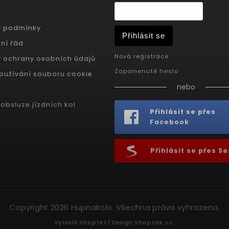
í podmínky
Přihlásit se
ní řád
Nová registrace
 ochrany osobních údajů
Zapomenuté heslo
oužívání souboru cookie
nebo
obsluze jízdních kol
Přihlásit se přes
Facebook
Přihlásit se přes 
Copyright 2026
Hupnakolo
. Všechna práva vyhrazena.
Vytvořil
Shoptet
| Design
Shoptak.cz.