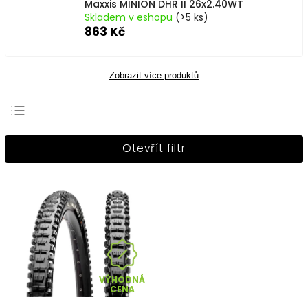
Maxxis MINION DHR II 26x2.40WT
Skladem v eshopu
(>5 ks)
863 Kč
Zobrazit více produktů
Nejprodávanější
Otevřít filtr
Nejlevnější
Nejdražší
Abecedně
VÝHODNÁ
CENA