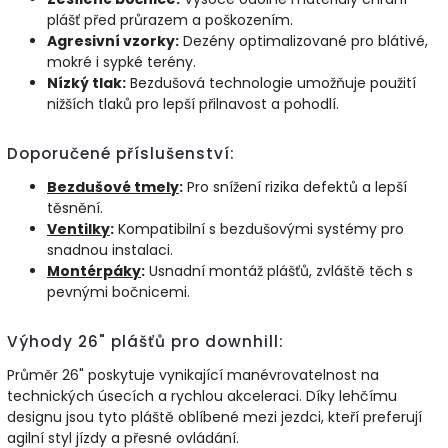
plášť před průrazem a poškozením.
Agresivní vzorky:
Dezény optimalizované pro blátivé,
mokré i sypké terény.
Nízký tlak:
Bezdušová technologie umožňuje použití
nižších tlaků pro lepší přilnavost a pohodlí.
Doporučené příslušenství:
Bezdušové
tmely
:
Pro snížení rizika defektů a lepší
těsnění.
Ventilky
:
Kompatibilní s bezdušovými systémy pro
snadnou instalaci.
Montérpáky
:
Usnadní montáž plášťů, zvláště těch s
pevnými bočnicemi.
Výhody 26" plášťů pro downhill:
Průměr 26" poskytuje vynikající manévrovatelnost na
technických úsecích a rychlou akceleraci. Díky lehčímu
designu jsou tyto pláště oblíbené mezi jezdci, kteří preferují
agilní styl jízdy a přesné ovládání.