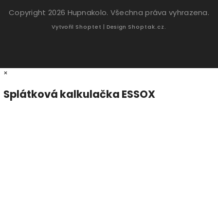
Copyright 2026
Hupnakolo
. Všechna práva vyhrazena.
Vytvořil
Shoptet
| Design
Shoptak.cz.
×
Splátková kalkulačka ESSOX