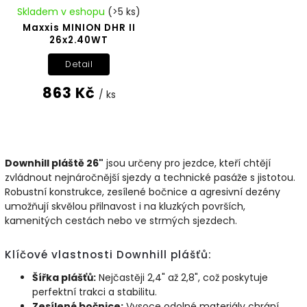
Skladem v eshopu
(>5 ks)
Maxxis MINION DHR II
26x2.40WT
Detail
863 Kč
/ ks
Downhill pláště 26"
jsou určeny pro jezdce, kteří chtějí
zvládnout nejnáročnější sjezdy a technické pasáže s jistotou.
Robustní konstrukce, zesílené bočnice a agresivní dezény
umožňují skvělou přilnavost i na kluzkých površích,
kamenitých cestách nebo ve strmých sjezdech.
Klíčové vlastnosti Downhill plášťů:
Šířka plášťů:
Nejčastěji 2,4" až 2,8", což poskytuje
perfektní trakci a stabilitu.
Zesílené bočnice:
Vysoce odolné materiály chrání