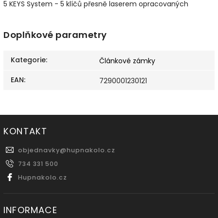
5 KEYS System - 5 klíčů přesně laserem opracovaných
Doplňkové parametry
Kategorie
:
Článkové zámky
EAN
:
7290001230121
KONTAKT
objednavky
@
hupnakolo.cz
734 331 500
Hupnakolo.cz
INFORMACE