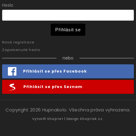
Heslo
Přihlásit se
Nová registrace
Zapomenuté heslo
nebo
Přihlásit se přes Facebook
Přihlásit se přes Seznam
Copyright 2026
Hupnakolo
. Všechna práva vyhrazena.
Vytvořil
Shoptet
| Design
Shoptak.cz.