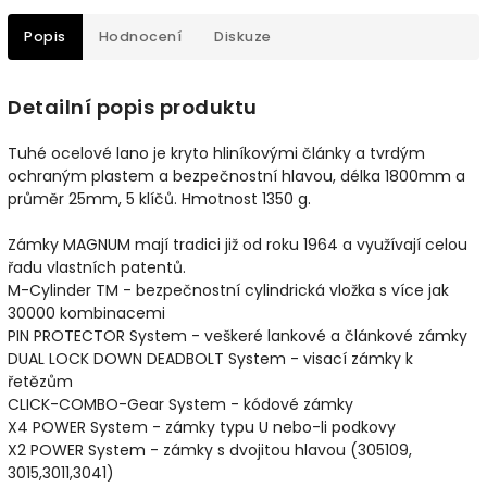
Popis
Hodnocení
Diskuze
Detailní popis produktu
Tuhé ocelové lano je kryto hliníkovými články a tvrdým
ochraným plastem a bezpečnostní hlavou, délka 1800mm a
průměr 25mm, 5 klíčů. Hmotnost 1350 g.
Zámky MAGNUM mají tradici již od roku 1964 a využívají celou
řadu vlastních patentů.
M-Cylinder TM - bezpečnostní cylindrická vložka s více jak
30000 kombinacemi
PIN PROTECTOR System - veškeré lankové a článkové zámky
DUAL LOCK DOWN DEADBOLT System - visací zámky k
řetězům
CLICK-COMBO-Gear System - kódové zámky
X4 POWER System - zámky typu U nebo-li podkovy
X2 POWER System - zámky s dvojitou hlavou (305109,
3015,3011,3041)