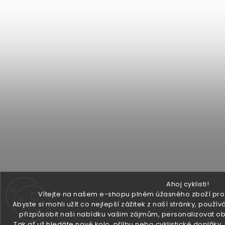
Ahoj cyklisti!
Vítejte na našem e-shopu plném úžasného zboží pro v
Abyste si mohli užít co nejlepší zážitek z naší stránky, pou
přizpůsobit naši nabídku vašim zájmům, personalizovat ob
Tak ať už hledáte nové kolo, přilbu nebo cyklistické doplňky