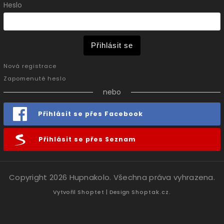
Heslo
Přihlásit se
Nová registrace
Zapomenuté heslo
nebo
Přihlásit se přes Facebook
Přihlásit se přes Seznam
Copyright 2026
Hupnakolo
. Všechna práva vyhrazena.
Vytvořil
Shoptet
| Design
Shoptak.cz.