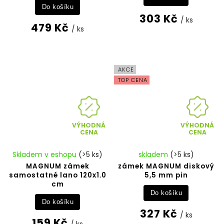
Do košíku
303 Kč
/ ks
479 Kč
/ ks
AKCE
TOP CENA
VÝHODNÁ
VÝHODNÁ
CENA
CENA
Skladem v eshopu
(>5 ks)
skladem
(>5 ks)
MAGNUM zámek
zámek MAGNUM diskový
samostatné lano 120x1.0
5,5 mm pin
cm
Do košíku
Do košíku
327 Kč
/ ks
159 Kč