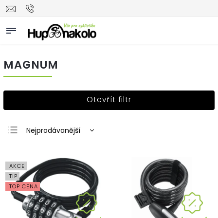
MAGNUM
Otevřít filtr
Nejprodávanější
Nejlevnější
Nejdražší
AKCE
Abecedně
TIP
TOP CENA