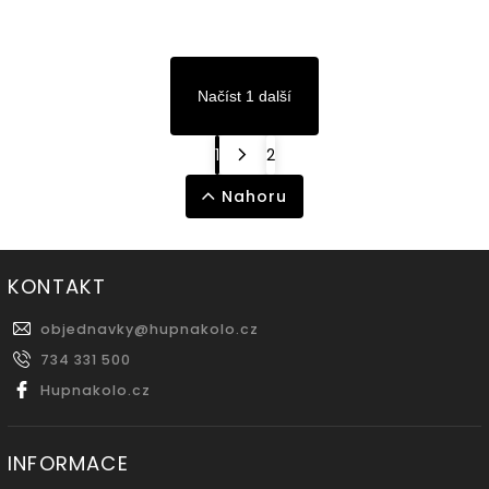
Načíst 1 další
1
2
Nahoru
KONTAKT
objednavky
@
hupnakolo.cz
734 331 500
Hupnakolo.cz
INFORMACE