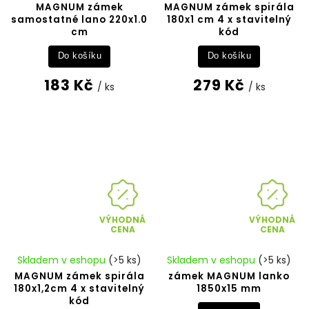
MAGNUM zámek
MAGNUM zámek spirála
samostatné lano 220x1.0
180x1 cm 4 x stavitelný
cm
kód
Do košíku
Do košíku
183 Kč
279 Kč
/ ks
/ ks
VÝHODNÁ
VÝHODNÁ
CENA
CENA
Skladem v eshopu
(>5 ks)
Skladem v eshopu
(>5 ks)
MAGNUM zámek spirála
zámek MAGNUM lanko
180x1,2cm 4 x stavitelný
1850x15 mm
kód