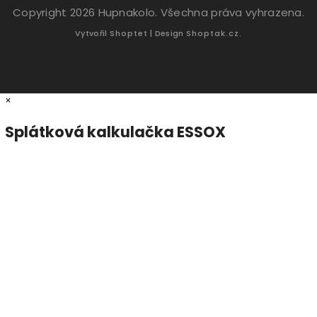
Copyright 2026
Hupnakolo
. Všechna práva vyhrazena.
Vytvořil
Shoptet
| Design
Shoptak.cz.
×
Splátková kalkulačka ESSOX