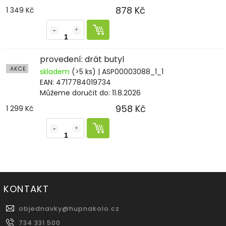
878 Kč
1 349 Kč
provedení: drát butyl
AKCE
skladem
(>5 ks)
| ASP00003088_1_1
EAN:
4717784019734
Můžeme doručit do:
11.8.2026
958 Kč
1 299 Kč
KONTAKT
objednavky
@
hupnakolo.cz
734 331 500