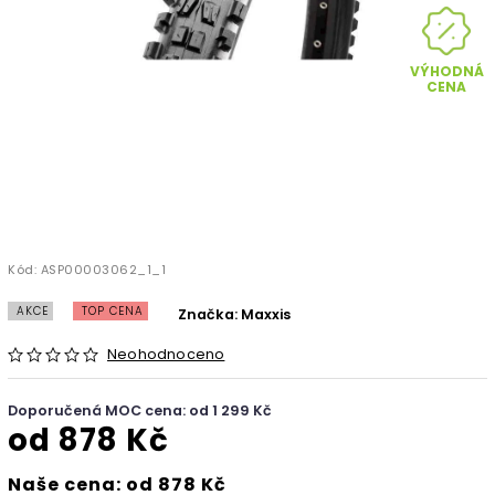
VÝHODNÁ
CENA
Kód:
ASP00003062_1_1
AKCE
TOP CENA
Značka:
Maxxis
Neohodnoceno
Doporučená MOC cena: od 1 299 Kč
od
878 Kč
Naše cena: od 878 Kč