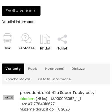
Zvolte variantu
Detailní informace
Tisk
Zeptat se
Hlídat
Sdílet
Varianty
Popis
Hodnocení
Diskuze
Značka
Maxxis
Ostatní informace
provedení: drát 42a Super Tacky butyl
AKCE
skladem
(>5 ks)
| ASP00003062_1_1
EAN:
4717784016627
Můžeme doručit do:
11.8.2026