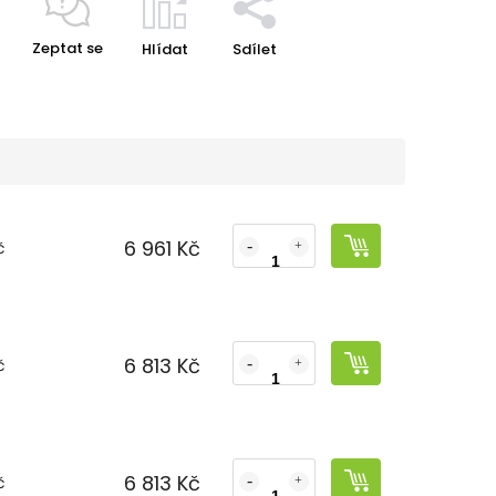
Zeptat se
Hlídat
Sdílet
6 961 Kč
č
6 813 Kč
č
6 813 Kč
č