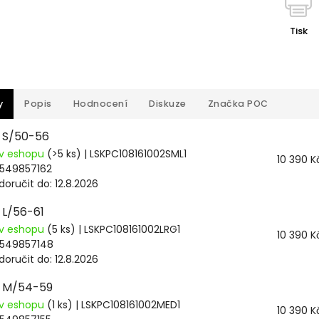
Tisk
y
Popis
Hodnocení
Diskuze
Značka
POC
: S/50-56
v eshopu
(>5 ks)
| LSKPC108161002SML1
10 390 K
549857162
oručit do:
12.8.2026
: L/56-61
v eshopu
(5 ks)
| LSKPC108161002LRG1
10 390 K
549857148
oručit do:
12.8.2026
: M/54-59
v eshopu
(1 ks)
| LSKPC108161002MED1
10 390 K