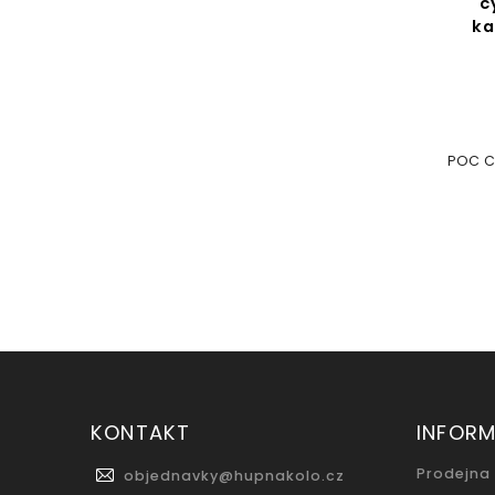
c
k
POC C
KONTAKT
INFOR
Prodejna
objednavky
@
hupnakolo.cz