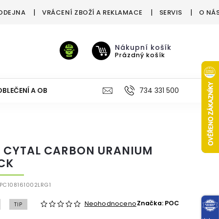
ODEJNA
VRÁCENÍ ZBOŽÍ A REKLAMACE
SERVIS
O NÁ
Nákupní košík
Prázdný košík
OBLEČENÍ A OBUV
VÝŽIVA
VÝPRODEJ %
734 331 500
TREN
 CYTAL CARBON URANIUM
CK
PC108161002LRG1
Značka:
POC
Neohodnoceno
TIP