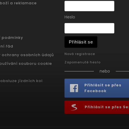
zboží a reklamace
Heslo
í podmínky
Přihlásit se
ní řád
Nová registrace
 ochrany osobních údajů
Zapomenuté heslo
oužívání souboru cookie
nebo
obsluze jízdních kol
Přihlásit se přes
Facebook
Přihlásit se přes 