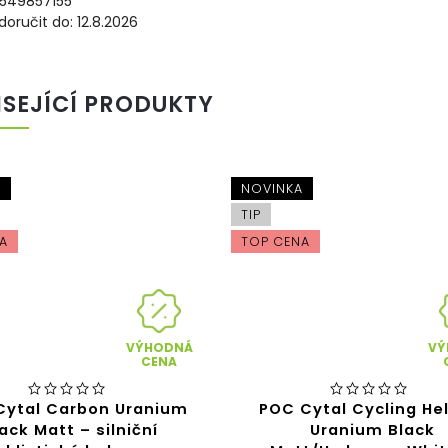
549857155
oručit do:
12.8.2026
ISEJÍCÍ PRODUKTY
A
NOVINKA
TIP
A
TOP CENA
VÝHODNÁ
VÝ
CENA
Cytal Carbon Uranium
POC Cytal Cycling He
ack Matt – silniční
Uranium Black