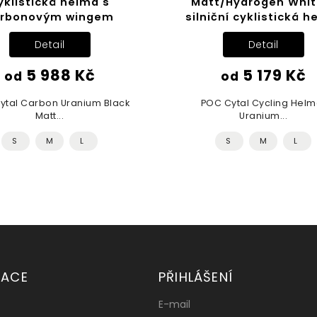
yklistická helma s
Matt/Hydrogen Whit
arbonovým wingem
silniční cyklistická 
Detail
Detail
5 988 Kč
5 179 Kč
od
od
ytal Carbon Uranium Black
POC Cytal Cycling Helm
Matt...
Uranium...
S
M
L
S
M
L
MACE
PŘIHLÁŠENÍ
E-mail