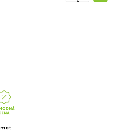
HODNÁ
CENA
lmet