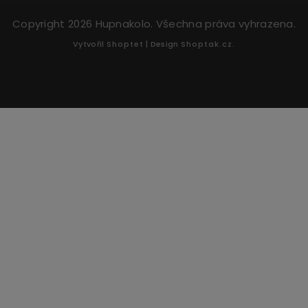
Copyright 2026
Hupnakolo
. Všechna práva vyhrazena.
Vytvořil
Shoptet
| Design
Shoptak.cz.