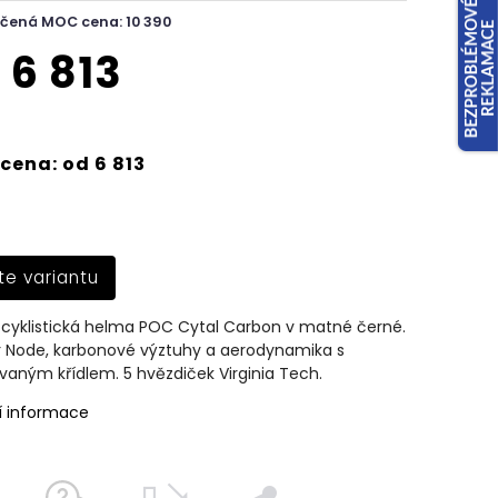
čená MOC cena: 10 390
d
6 813
cena: od 6 813
te variantu
í cyklistická helma POC Cytal Carbon v matné černé.
ir Node, karbonové výztuhy a aerodynamika s
vaným křídlem. 5 hvězdiček Virginia Tech.
í informace