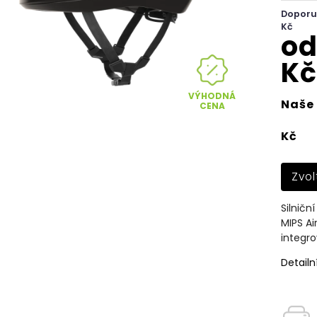
Doporu
Kč
o
Kč
VÝHODNÁ
Naše 
CENA
Kč
Zvol
Silničn
MIPS A
integro
Detailn