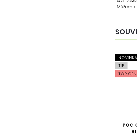
EAN:
7325
Můžeme d
SOUV
NOVINK
TIP
TOP CEN
POC 
Bl