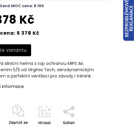
čená MOC cena: 8 190
378 Kč
cena: 5 378 Kč
te variantu
á silniční helma s top ochranou MIPS Air,
ením 5/5 od Virginia Tech, aerodynamickým
m a perfektní ventilací pro závody i trénink.
í informace
Zeptat se
Hlídat
Sdílet