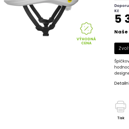
Doporu
Kč
5 
Naše 
VÝHODNÁ
CENA
Zvol
Špičkov
hodnoc
designe
Detailn
Tisk