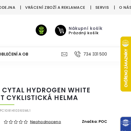
ODEJNA
VRÁCENÍ ZBOŽÍ A REKLAMACE
SERVIS
O NÁ
Nákupní košík
Prázdný košík
OBLEČENÍ A OBUV
VÝŽIVA
VÝPRODEJ %
734 331 500
TREN
 CYTAL HYDROGEN WHITE
T CYKLISTICKÁ HELMA
PC108141036SML1
Značka:
POC
Neohodnoceno