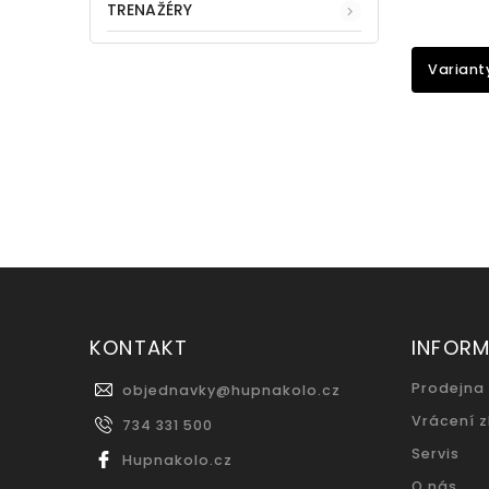
TRENAŽÉRY
Variant
KONTAKT
INFOR
Prodejna
objednavky
@
hupnakolo.cz
Vrácení 
734 331 500
Servis
Hupnakolo.cz
O nás