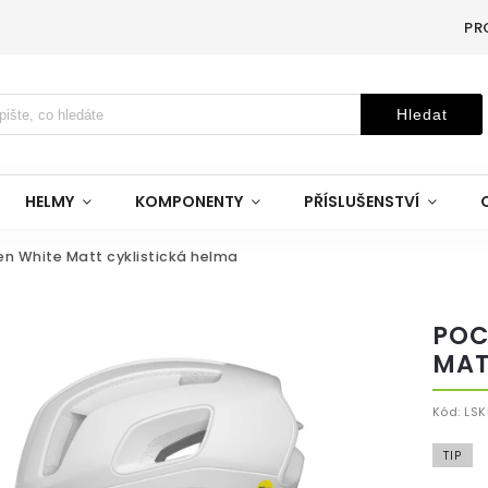
PR
Hledat
HELMY
KOMPONENTY
PŘÍSLUŠENSTVÍ
n White Matt cyklistická helma
POC
MAT
Kód:
LSK
TIP