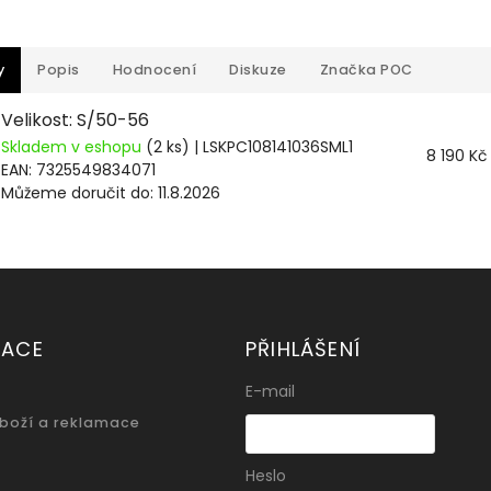
y
Popis
Hodnocení
Diskuze
Značka
POC
Velikost: S/50-56
Skladem v eshopu
(2 ks)
| LSKPC108141036SML1
8 190 Kč
EAN:
7325549834071
Můžeme doručit do:
11.8.2026
MACE
PŘIHLÁŠENÍ
E-mail
zboží a reklamace
Heslo