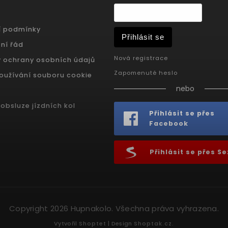
í podmínky
Přihlásit se
ní řád
Nová registrace
 ochrany osobních údajů
Zapomenuté heslo
oužívání souboru cookie
nebo
obsluze jízdních kol
Přihlásit se přes
Facebook
Přihlásit se přes 
Copyright 2026
Hupnakolo
. Všechna práva vyhrazena.
Vytvořil
Shoptet
| Design
Shoptak.cz.