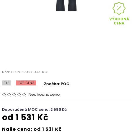
VÝHODNÁ
CENA
Kód:
LSKPC570271043LRG1
TIP
TOP CENA
Značka:
POC
Neohodnoceno
Doporučená MOC cena: 2 590 Kč
od
1 531 Kč
Naše cena: od 1 531 Kč