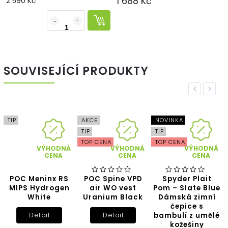
1 688 Kč
2 590 Kč
SOUVISEJÍCÍ PRODUKTY
Previous
Next
TIP
AKCE
NOVINKA
TIP
TIP
TOP CENA
TOP CENA
VÝHODNÁ
VÝHODNÁ
VÝHODNÁ
CENA
CENA
CENA
POC Meninx RS
POC Spine VPD
Spyder Plait
MIPS Hydrogen
air WO vest
Pom – Slate Blue
White
Uranium Black
Dámská zimní
čepice s
bambulí z umělé
Detail
Detail
kožešiny