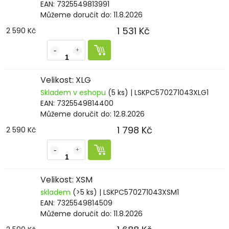
EAN:
7325549813991
Můžeme doručit do:
11.8.2026
1 531 Kč
2 590 Kč
Velikost: XLG
Skladem v eshopu
(5 ks)
| LSKPC570271043XLG1
EAN:
7325549814400
Můžeme doručit do:
12.8.2026
1 798 Kč
2 590 Kč
Velikost: XSM
skladem
(>5 ks)
| LSKPC570271043XSM1
EAN:
7325549814509
Můžeme doručit do:
11.8.2026