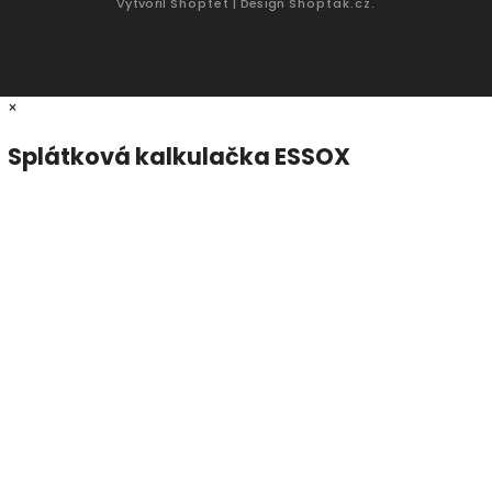
Vytvořil
Shoptet
| Design
Shoptak.cz.
×
Splátková kalkulačka ESSOX