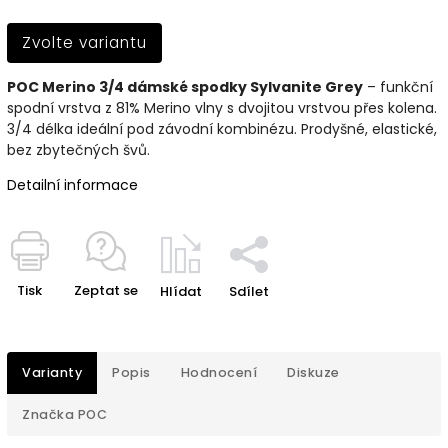
Zvolte variantu
POC Merino 3/4 dámské spodky Sylvanite Grey
– funkční
spodní vrstva z 81% Merino vlny s dvojitou vrstvou přes kolena.
3/4 délka ideální pod závodní kombinézu. Prodyšné, elastické,
bez zbytečných švů.
Detailní informace
Tisk
Zeptat se
Hlídat
Sdílet
Varianty
Popis
Hodnocení
Diskuze
Značka
POC