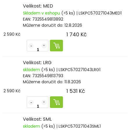
Velikost: MED
Skladem v eshopu
(>5 ks)
| LSKPC570271043MED1
EAN:
7325549813892
Můžeme doručit do:
12.8.2026
1 740 Kč
2 590 Kč
Velikost: LRG
skladem
(>5 ks)
| LSKPC570271043LRG1
EAN:
7325549813793
Můžeme doručit do:
11.8.2026
1 531 Kč
2 590 Kč
Velikost: SML
skladem
(>5 ks)
| LSKPC570271043SML1