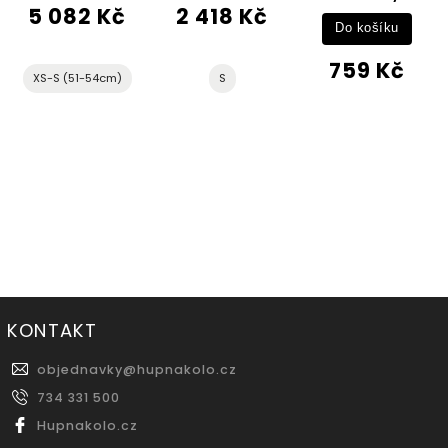
5 082 Kč
2 418 Kč
Do košíku
759 Kč
XS-S (51-54cm)
S
KONTAKT
objednavky
@
hupnakolo.cz
734 331 500
Hupnakolo.cz