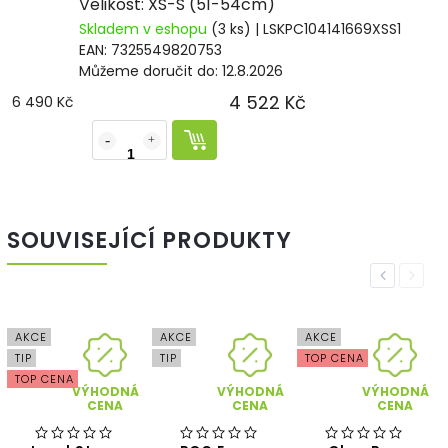
Velikost: XS-S (51-54cm)
Skladem v eshopu
(3 ks)
| LSKPC104141669XSS1
EAN:
7325549820753
Můžeme doručit do:
12.8.2026
4 522 Kč
6 490 Kč
SOUVISEJÍCÍ PRODUKTY
Previous
Next
AKCE
AKCE
AKCE
TIP
TIP
TOP CENA
TOP CENA
VÝHODNÁ
VÝHODNÁ
VÝHODNÁ
CENA
CENA
CENA