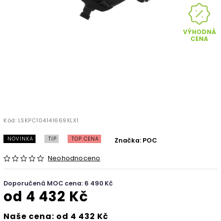
VÝHODNÁ
CENA
Kód:
LSKPC104141669XLX1
NOVINKA
TIP
TOP CENA
Značka:
POC
Neohodnoceno
Doporučená MOC cena: 6 490 Kč
od
4 432 Kč
Naše cena: od 4 432 Kč