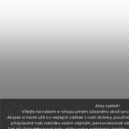
Ahoj cyklisti!
Vítejte na našem e-shopu plném úžasného zboží pro v
Abyste si mohli užít co nejlepší zážitek z naší stránky, pou
přizpůsobit naši nabídku vašim zájmům, personalizovat ob
Tak ať už hledáte nové kolo, přilbu nebo cyklistické doplňky