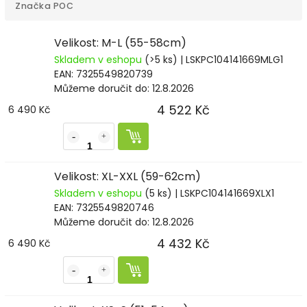
Značka
POC
Velikost: M-L (55-58cm)
Skladem v eshopu
(>5 ks)
| LSKPC104141669MLG1
EAN:
7325549820739
Můžeme doručit do:
12.8.2026
4 522 Kč
6 490 Kč
Velikost: XL-XXL (59-62cm)
Skladem v eshopu
(5 ks)
| LSKPC104141669XLX1
EAN:
7325549820746
Můžeme doručit do:
12.8.2026
4 432 Kč
6 490 Kč