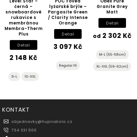
Level Star –
POC Fovea
Obex Pure
černá –
lyžařské brýle –
Granite Grey
snowboardové
Pargasite Green
Matt
rukavice s
/ Clarity Intense
membránou
Orange
Detail
Membra-Therm
Plus
2 302 Kč
Detail
od
3 097 Kč
Detail
M-L (55-58cm)
2 148 Kč
Regular fit
XL-XXL (59-62cm)
9-L
10-XXL
KONTAKT
objednavky
@
hupnakolo.cz
734 331 500