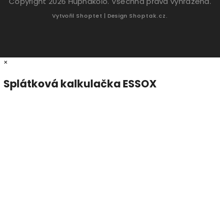
Copyright 2026
Hupnakolo
. Všechna práva vyhrazena.
Vytvořil
Shoptet
| Design
Shoptak.cz.
×
Splátková kalkulačka ESSOX