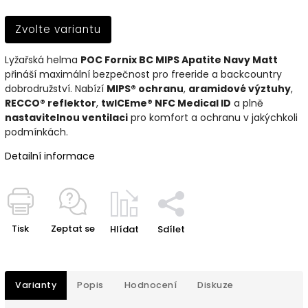
Zvolte variantu
Lyžařská helma
POC Fornix BC MIPS Apatite Navy Matt
přináší maximální bezpečnost pro freeride a backcountry
dobrodružství. Nabízí
MIPS® ochranu
,
aramidové výztuhy
,
RECCO® reflektor
,
twICEme® NFC Medical ID
a plně
nastavitelnou ventilaci
pro komfort a ochranu v jakýchkoli
podmínkách.
Detailní informace
Tisk
Zeptat se
Hlídat
Sdílet
Varianty
Popis
Hodnocení
Diskuze