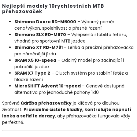
Nejlepší modely 10rychlostních MTB
přehazovaček
Shimano Deore RD-M6000
– Výborný poměr
cena/výkon, spolehlivost a přesné řazení
Shimano SLX RD-M670
– Vylepšená stabilita řetězu,
vhodná pro sportovní MTB jezdce
Shimano XT RD-M781
– Lehká a precizní přehazovačka
pro náročnější jízdu
SRAM X5 10-speed
– Odolný model pro začínající i
pokročilé jezdce
SRAM X7 Type 2
– Clutch systém pro stabilní řetěz a
hladké řazení
MicroSHIFT Advent 10-speed
– Cenově dostupná
alternativa pro jednoduché pohony 1x10
Správná
údržba přehazovačky
je klíčová pro dlouhou
životnost.
Pravidelně čistěte kladky, kontrolujte napnutí
lanka a seřiďte dorazy
, aby přehazovačka fungovala vždy
perfektně.