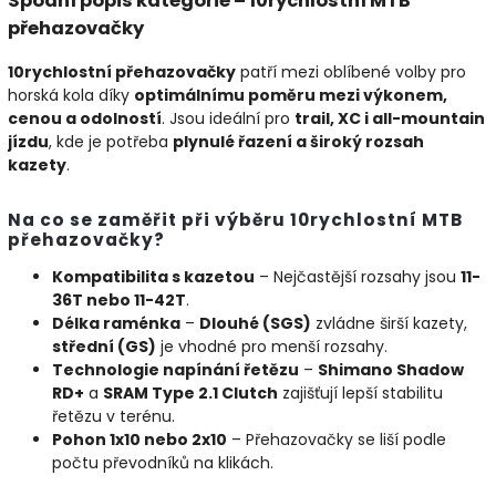
Spodní popis kategorie – 10rychlostní MTB
přehazovačky
10rychlostní přehazovačky
patří mezi oblíbené volby pro
horská kola díky
optimálnímu poměru mezi výkonem,
cenou a odolností
. Jsou ideální pro
trail, XC i all-mountain
jízdu
, kde je potřeba
plynulé řazení a široký rozsah
kazety
.
Na co se zaměřit při výběru 10rychlostní MTB
přehazovačky?
Kompatibilita s kazetou
– Nejčastější rozsahy jsou
11-
36T nebo 11-42T
.
Délka raménka
–
Dlouhé (SGS)
zvládne širší kazety,
střední (GS)
je vhodné pro menší rozsahy.
Technologie napínání řetězu
–
Shimano Shadow
RD+
a
SRAM Type 2.1 Clutch
zajišťují lepší stabilitu
řetězu v terénu.
Pohon 1x10 nebo 2x10
– Přehazovačky se liší podle
počtu převodníků na klikách.