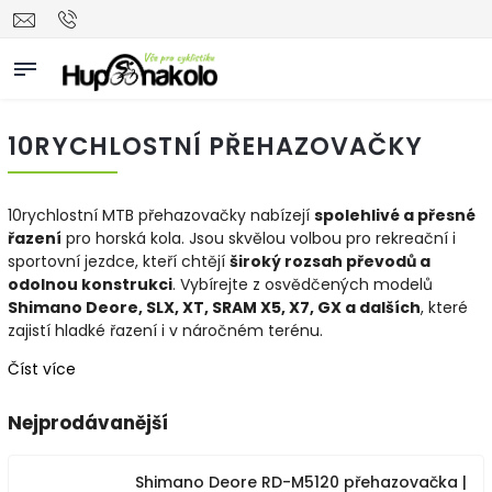
10RYCHLOSTNÍ PŘEHAZOVAČKY
10rychlostní MTB přehazovačky nabízejí
spolehlivé a přesné
řazení
pro horská kola. Jsou skvělou volbou pro rekreační i
sportovní jezdce, kteří chtějí
široký rozsah převodů a
odolnou konstrukci
. Vybírejte z osvědčených modelů
Shimano Deore, SLX, XT, SRAM X5, X7, GX a dalších
, které
zajistí hladké řazení i v náročném terénu.
Číst více
Nejprodávanější
Shimano Deore RD-M5120 přehazovačka |