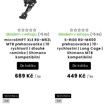
Skladem v eshopu
(>5 ks)
Skladem v eshopu
(>5 ks)
microSHIFT XLE RD-M62L
S-RIDE RD-M400
MTB přehazovačka | 10
přehazovačka | 10-
rychlostí | dlouhé
rychlostní | Long Cage |
ramínko | Shimano
Shimano MTB
kompatibilní
kompatibilní
Do košíku
Do košíku
689 Kč
449 Kč
/ ks
/ ks
NOVINKA
NOVINKA
TIP
TIP