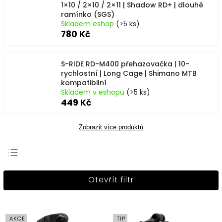
1×10 / 2×10 / 2×11 | Shadow RD+ | dlouhé
ramínko (SGS)
Skladem eshop
(>5 ks)
780 Kč
S-RIDE RD-M400 přehazovačka | 10-
rychlostní | Long Cage | Shimano MTB
kompatibilní
Skladem v eshopu
(>5 ks)
449 Kč
Zobrazit více produktů
Nejprodávanější
Otevřít filtr
Nejlevnější
Nejdražší
Abecedně
AKCE
TIP