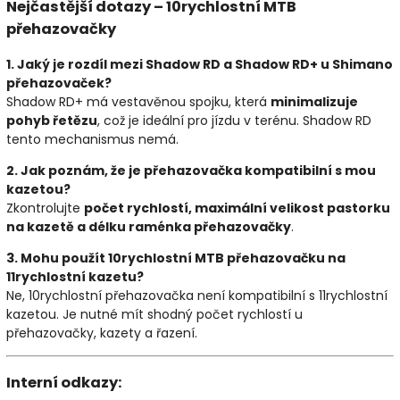
Nejčastější dotazy – 10rychlostní MTB
přehazovačky
1. Jaký je rozdíl mezi Shadow RD a Shadow RD+ u Shimano
přehazovaček?
Shadow RD+ má vestavěnou spojku, která
minimalizuje
pohyb řetězu
, což je ideální pro jízdu v terénu. Shadow RD
tento mechanismus nemá.
2. Jak poznám, že je přehazovačka kompatibilní s mou
kazetou?
Zkontrolujte
počet rychlostí, maximální velikost pastorku
na kazetě a délku raménka přehazovačky
.
3. Mohu použít 10rychlostní MTB přehazovačku na
11rychlostní kazetu?
Ne, 10rychlostní přehazovačka není kompatibilní s 11rychlostní
kazetou. Je nutné mít shodný počet rychlostí u
přehazovačky, kazety a řazení.
Interní odkazy: