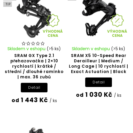
TIP
VÝHODNÁ
VÝHODNÁ
CENA
CENA
Skladem v eshopu
(>5 ks)
Skladem v eshopu
(>5 ks)
SRAM GX Type 2.1
SRAM X5 10-Speed Rear
přehazovačka | 2×10
Derailleur | Medium /
rychlostí | krátké /
Long Cage | 10 rychlostí |
střední / dlouhé ramínko
Exact Actuation | Black
| max. 36 zubů
Detail
Detail
1 030 Kč
od
/ ks
1 443 Kč
od
/ ks