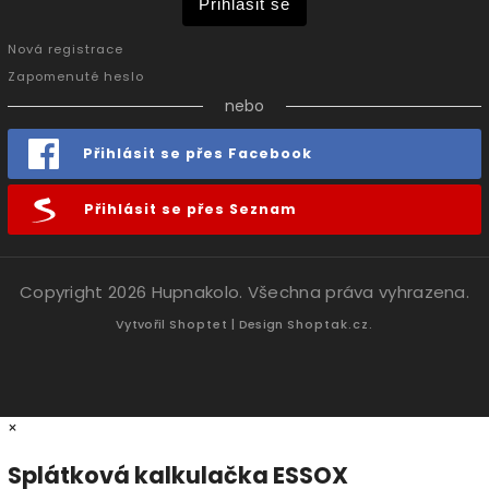
Přihlásit se
Nová registrace
Zapomenuté heslo
nebo
Přihlásit se přes Facebook
Přihlásit se přes Seznam
Copyright 2026
Hupnakolo
. Všechna práva vyhrazena.
Vytvořil
Shoptet
| Design
Shoptak.cz.
×
Splátková kalkulačka ESSOX