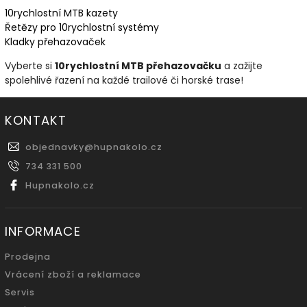
10rychlostní
MTB
kazety
Řetězy
pro
10rychlostní
systémy
Kladky
přehazovaček
Vyberte si
10rychlostní MTB přehazovačku
a zažijte
spolehlivé řazení na každé trailové či horské trase!
KONTAKT
objednavky
@
hupnakolo.cz
734 331 500
Hupnakolo.cz
INFORMACE
Prodejna
Vrácení zboží a reklamace
Servis