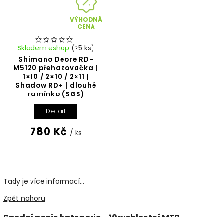
VÝHODNÁ
CENA
Skladem eshop
(>5 ks)
Shimano Deore RD-
M5120 přehazovačka |
1×10 / 2×10 / 2×11 |
Shadow RD+ | dlouhé
ramínko (SGS)
Detail
780 Kč
/ ks
Tady je více informací...
Zpět nahoru