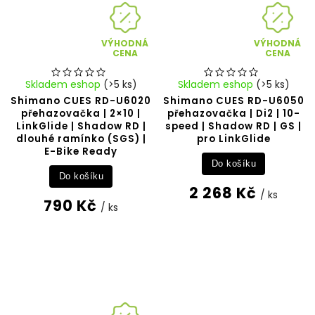
VÝHODNÁ
VÝHODNÁ
CENA
CENA
Skladem eshop
(>5 ks)
Skladem eshop
(>5 ks)
Shimano CUES RD-U6020
Shimano CUES RD-U6050
přehazovačka | 2×10 |
přehazovačka | Di2 | 10-
LinkGlide | Shadow RD |
speed | Shadow RD | GS |
dlouhé ramínko (SGS) |
pro LinkGlide
E-Bike Ready
Do košíku
Do košíku
2 268 Kč
/ ks
790 Kč
/ ks