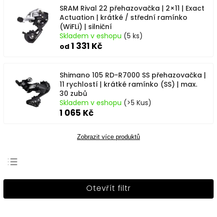
SRAM Rival 22 přehazovačka | 2×11 | Exact
Actuation | krátké / střední ramínko
(WiFLi) | silniční
Skladem v eshopu
(5 ks)
1 331 Kč
od
Shimano 105 RD-R7000 SS přehazovačka |
11 rychlostí | krátké ramínko (SS) | max.
30 zubů
Skladem v eshopu
(>5 Kus)
1 065 Kč
Zobrazit více produktů
Nejprodávanější
Otevřít filtr
Nejlevnější
Nejdražší