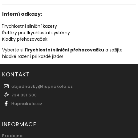
Interní odkazy:
11rychlostní
silniční
kazety
Řetězy
pro
11rychlostní
systémy
Kladky
přehazovaček
Vyberte si
11rychlostní silniční přehazovačku
a zažijte
hladké řazení při každé jízdě!
KONTAKT
objednavky
@
hupnakolo.cz
734 331 500
Hupnakolo.cz
INFORMACE
Prodejna