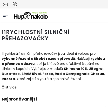
11RYCHLOSTNÍ SILNIČNÍ
PŘEHAZOVAČKY
11rychlostní silniční přehazovačky jsou ideální volbou pro
výkonné řazení a široký rozsah převodů
. Nabízejí
rychlou
a přesnou odezvu
, což je klíčové pro efektivní šlapání na
silnici i v kopcích. Vybírejte z modelů
Shimano 105, Ultegra,
Dura-Ace, SRAM Rival, Force, Red a Campagnolo Chorus,
Record
, které zajistí plynulé a spolehlivé řazení.
Číst více
Nejprodávanější