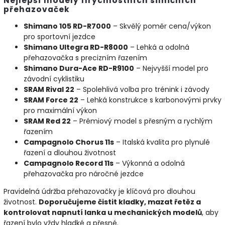
Nejlepší modely 11rychlostních silničních
přehazovaček
Shimano 105 RD-R7000
– Skvělý poměr cena/výkon
pro sportovní jezdce
Shimano Ultegra RD-R8000
– Lehká a odolná
přehazovačka s precizním řazením
Shimano Dura-Ace RD-R9100
– Nejvyšší model pro
závodní cyklistiku
SRAM Rival 22
– Spolehlivá volba pro trénink i závody
SRAM Force 22
– Lehká konstrukce s karbonovými prvky
pro maximální výkon
SRAM Red 22
– Prémiový model s přesným a rychlým
řazením
Campagnolo Chorus 11s
– Italská kvalita pro plynulé
řazení a dlouhou životnost
Campagnolo Record 11s
– Výkonná a odolná
přehazovačka pro náročné jezdce
Pravidelná údržba přehazovačky je klíčová pro dlouhou
životnost.
Doporučujeme čistit kladky, mazat řetěz a
kontrolovat napnutí lanka u mechanických modelů
, aby
řazení bylo vždy hladké a přesné.