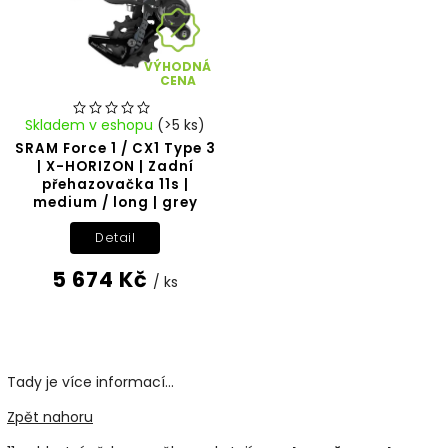
VÝHODNÁ
CENA
Skladem v eshopu
(>5 ks)
SRAM Force 1 / CX1 Type 3
| X-HORIZON | Zadní
přehazovačka 11s |
medium / long | grey
Detail
5 674 Kč
/ ks
Tady je více informací...
Zpět nahoru