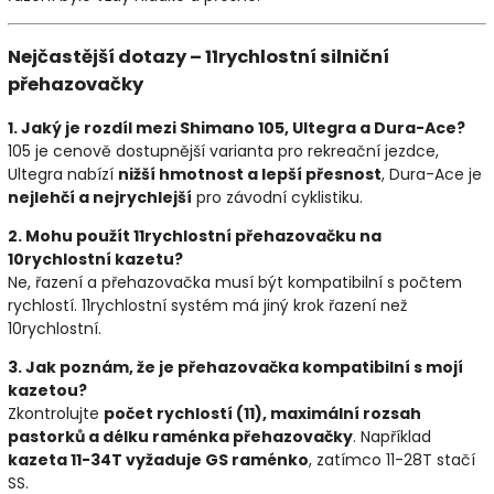
Nejčastější dotazy – 11rychlostní silniční
přehazovačky
1. Jaký je rozdíl mezi Shimano 105, Ultegra a Dura-Ace?
105 je cenově dostupnější varianta pro rekreační jezdce,
Ultegra nabízí
nižší hmotnost a lepší přesnost
, Dura-Ace je
nejlehčí a nejrychlejší
pro závodní cyklistiku.
2. Mohu použít 11rychlostní přehazovačku na
10rychlostní kazetu?
Ne, řazení a přehazovačka musí být kompatibilní s počtem
rychlostí. 11rychlostní systém má jiný krok řazení než
10rychlostní.
3. Jak poznám, že je přehazovačka kompatibilní s mojí
kazetou?
Zkontrolujte
počet rychlostí (11), maximální rozsah
pastorků a délku raménka přehazovačky
. Například
kazeta 11-34T vyžaduje GS raménko
, zatímco 11-28T stačí
SS.