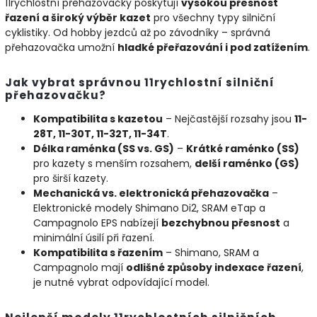
11rychlostní přehazovačky poskytují
vysokou přesnost
řazení a široký výběr kazet
pro všechny typy silniční
cyklistiky. Od hobby jezdců až po závodníky – správná
přehazovačka umožní
hladké přeřazování i pod zatížením
.
Jak vybrat správnou 11rychlostní silniční
přehazovačku?
Kompatibilita s kazetou
– Nejčastější rozsahy jsou
11-
28T, 11-30T, 11-32T, 11-34T
.
Délka raménka (SS vs. GS)
–
Krátké raménko (SS)
pro kazety s menším rozsahem,
delší raménko (GS)
pro širší kazety.
Mechanická vs. elektronická přehazovačka
–
Elektronické modely Shimano Di2, SRAM eTap a
Campagnolo EPS nabízejí
bezchybnou přesnost
a
minimální úsilí při řazení.
Kompatibilita s řazením
– Shimano, SRAM a
Campagnolo mají
odlišné způsoby indexace řazení
,
je nutné vybrat odpovídající model.