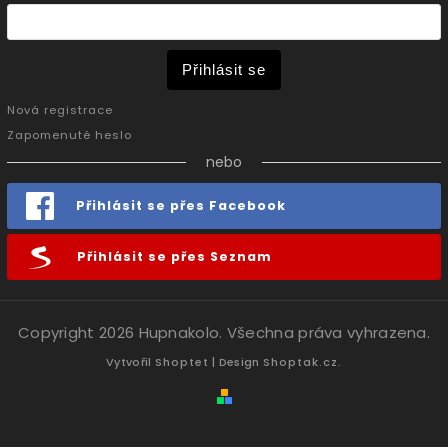
Přihlásit se
Nová registrace
Zapomenuté heslo
nebo
Přihlásit se přes Facebook
Přihlásit se přes Seznam
Copyright 2026
Hupnakolo
. Všechna práva vyhrazena.
Vytvořil
Shoptet
| Design
Shoptak.cz.