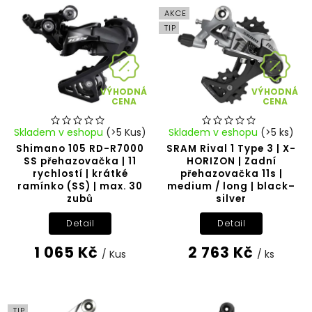
Abecedně
AKCE
TIP
VÝHODNÁ
VÝHODNÁ
CENA
CENA
Skladem v eshopu
(>5 Kus)
Skladem v eshopu
(>5 ks)
Shimano 105 RD-R7000
SRAM Rival 1 Type 3 | X-
SS přehazovačka | 11
HORIZON | Zadní
rychlostí | krátké
přehazovačka 11s |
ramínko (SS) | max. 30
medium / long | black–
zubů
silver
Detail
Detail
1 065 Kč
2 763 Kč
/ Kus
/ ks
TIP