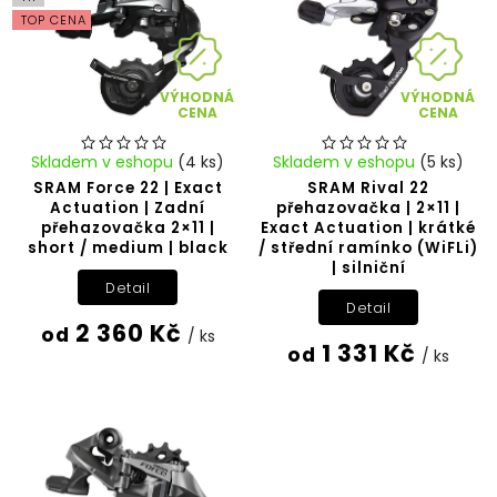
TOP CENA
VÝHODNÁ
VÝHODNÁ
CENA
CENA
Skladem v eshopu
(4 ks)
Skladem v eshopu
(5 ks)
SRAM Force 22 | Exact
SRAM Rival 22
Actuation | Zadní
přehazovačka | 2×11 |
přehazovačka 2×11 |
Exact Actuation | krátké
short / medium | black
/ střední ramínko (WiFLi)
| silniční
Detail
Detail
2 360 Kč
od
/ ks
1 331 Kč
od
/ ks