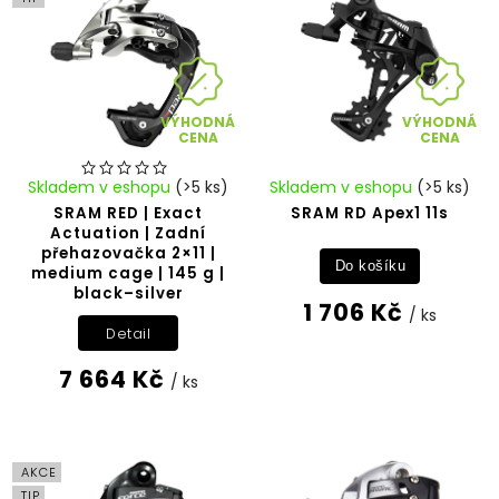
VÝHODNÁ
VÝHODNÁ
CENA
CENA
Skladem v eshopu
(>5 ks)
Skladem v eshopu
(>5 ks)
SRAM RED | Exact
SRAM RD Apex1 11s
Actuation | Zadní
přehazovačka 2×11 |
Do košíku
medium cage | 145 g |
black–silver
1 706 Kč
/ ks
Detail
7 664 Kč
/ ks
AKCE
TIP