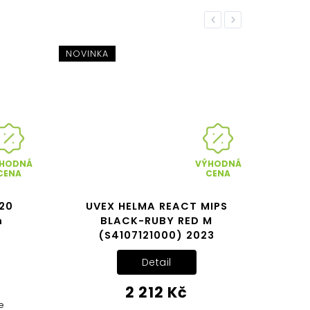
Previous
Next
NOVINKA
AKCE
TOP C
HODNÁ
VÝHODNÁ
CENA
CENA
 20
UVEX HELMA REACT MIPS
PO
m
BLACK-RUBY RED M
Hy
(S4107121000) 2023
l
Detail
2 212 Kč
e