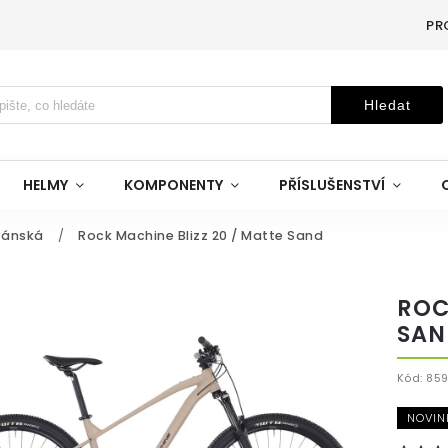
PR
Hledat
HELMY
KOMPONENTY
PŘÍSLUŠENSTVÍ
Pánská
/
Rock Machine Blizz 20 / Matte Sand
ROC
SAN
Kód:
859
NOVIN