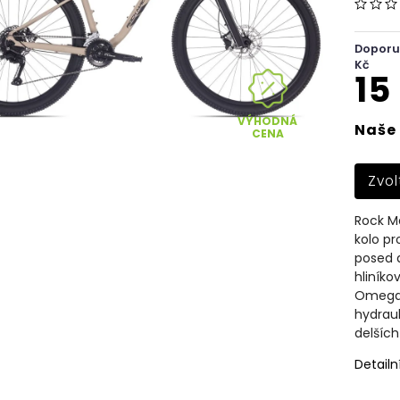
Doporu
Kč
15
VÝHODNÁ
Naše 
CENA
Zvol
Rock Ma
kolo pr
posed a
hliníko
Omega 
hydraul
delších
Detailn