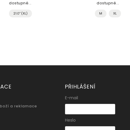
dostupné...
dostupné...
21.0" (XL)
M
XL
MACE
PŘIHLÁŠENÍ
E-mail
zboží a reklamace
Heslo