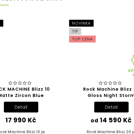
A
NOVINKA
TIP
TOP CENA
VÝ
CK MACHINE Blizz 10
Rock Machine Blizz
Matte Zircon Blue
Gloss Night Stor
Detail
Detail
17 990 Kč
14 590 Kč
od
ock Machine Blizz 10 je
Rock Machine Blizz 20 j