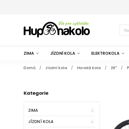
ZIMA
JÍZDNÍ KOLA
ELEKTROKOLA
Domů
/
Jízdní kola
/
Horská kola
/
29"
/
Kategorie
ZIMA
JÍZDNÍ KOLA