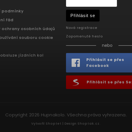
í podmínky
Přihlásit se
ní řád
Nová registrace
 ochrany osobních údajů
Zapomenuté heslo
oužívání souboru cookie
nebo
obsluze jízdních kol
Přihlásit se přes
Facebook
Přihlásit se přes 
Copyright 2026
Hupnakolo
. Všechna práva vyhrazena.
Vytvořil
Shoptet
| Design
Shoptak.cz.