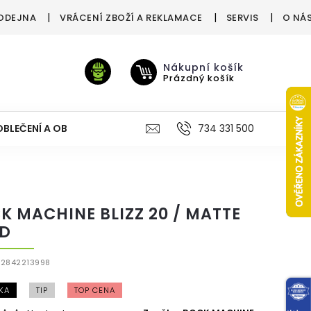
ODEJNA
VRÁCENÍ ZBOŽÍ A REKLAMACE
SERVIS
O NÁ
Nákupní košík
Prázdný košík
OBLEČENÍ A OBUV
VÝŽIVA
VÝPRODEJ %
734 331 500
TREN
K MACHINE BLIZZ 20 / MATTE
D
2842213998
KA
TIP
TOP CENA