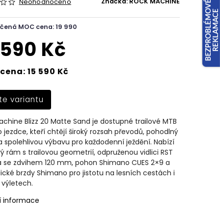
Značka:
ROCK MACHINE
Neohodnoceno
čená MOC cena: 19 990
 590 Kč
cena: 15 590 Kč
te variantu
chine Blizz 20 Matte Sand je dostupné trailové MTB
o jezdce, kteří chtějí široký rozsah převodů, pohodlný
 spolehlivou výbavu pro každodenní ježdění. Nabízí
vý rám s trailovou geometrií, odpruženou vidlici RST
se zdvihem 120 mm, pohon Shimano CUES 2×9 a
ické brzdy Shimano pro jistotu na lesních cestách i
 výletech.
í informace