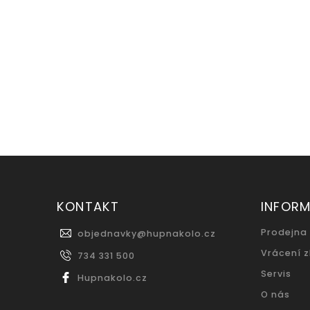
hardtail...
19.0" (L)
15.0" (S)
17.0" (M)
+ další
KONTAKT
INFOR
Prodejna
objednavky
@
hupnakolo.cz
Vrácení 
734 331 500
Servis
Hupnakolo.cz
O nás