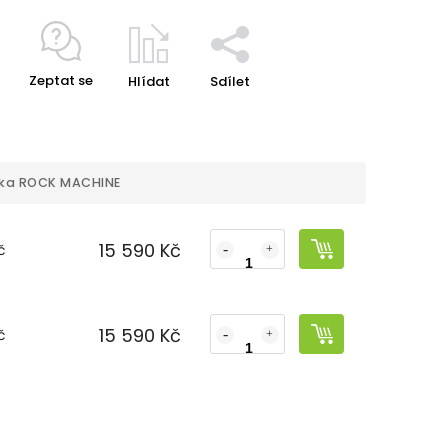
Zeptat se
Hlídat
Sdílet
ka
ROCK MACHINE
15 590 Kč
č
15 590 Kč
č