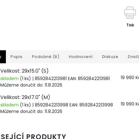
Tisk
y
Popis
Podobné (8)
Hodnocení
Diskuze
Znač
Velikost: 29x15.0" (S)
19 990 K
skladem
(1 ks)
| 8592842213981
EAN:
8592842213981
Můžeme doručit do:
11.8.2026
Velikost: 29x17.0" (M)
19 990 K
skladem
(1 ks)
| 8592842213998
EAN:
8592842213998
Můžeme doručit do:
11.8.2026
ISEJÍCÍ PRODUKTY