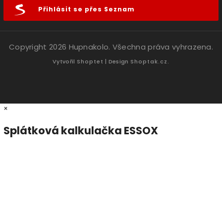
Přihlásit se přes Seznam
Copyright 2026
Hupnakolo
. Všechna práva vyhrazena.
Vytvořil
Shoptet
| Design
Shoptak.cz.
×
Splátková kalkulačka ESSOX