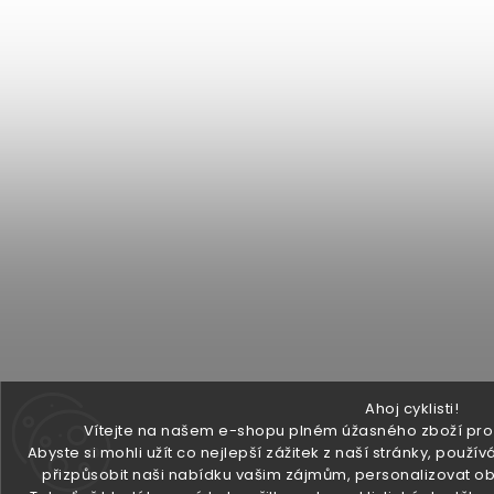
Ahoj cyklisti!
Vítejte na našem e-shopu plném úžasného zboží pro v
Abyste si mohli užít co nejlepší zážitek z naší stránky, pou
přizpůsobit naši nabídku vašim zájmům, personalizovat ob