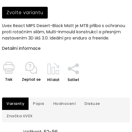
Zvolte variantu
Uvex React MIPS Desert-Black Matt je MTB přilba s ochranou
proti rotačním silám, Multi-Inmould konstrukcí a přesným
nastavením 3D IAS 3.0. Ideální pro enduro a freeride.
Detailní informace
Tisk
Zeptat se
Hlídat
Sdílet
Varianty
Popis
Hodnocení
Diskuze
Značka
UVEX
Velikost: 52-56