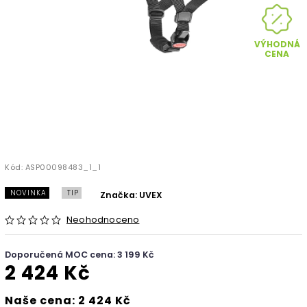
VÝHODNÁ
CENA
Kód:
ASP00098483_1_1
NOVINKA
TIP
Značka:
UVEX
Neohodnoceno
Doporučená MOC cena: 3 199 Kč
2 424 Kč
Naše cena: 2 424 Kč