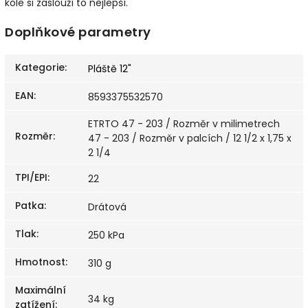
kole si zaslouží to nejlepší.
Doplňkové parametry
Kategorie
:
Pláště 12"
EAN
:
8593375532570
ETRTO 47 - 203 / Rozměr v milimetrech
Rozměr
:
47 - 203 / Rozměr v palcích / 12 1/2 x 1,75 x
2 1/4
TPI/EPI
:
22
Patka
:
Drátová
Tlak
:
250 kPa
Hmotnost
:
310 g
Maximální
34 kg
zatížení
: