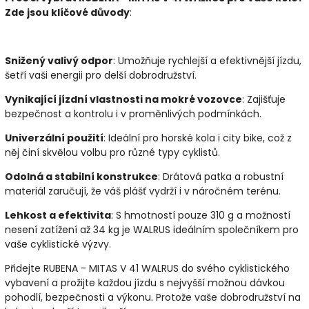
Zde jsou klíčové důvody
:
Snižený valivý odpor
: Umožňuje rychlejší a efektivnější jízdu,
šetří vaši energii pro delší dobrodružství.
Vynikající jízdní vlastnosti na mokré vozovce
: Zajišťuje
bezpečnost a kontrolu i v proměnlivých podmínkách.
Univerzální použití
: Ideální pro horské kola i city bike, což z
něj činí skvělou volbu pro různé typy cyklistů.
Odolná a stabilní konstrukce
: Drátová patka a robustní
materiál zaručují, že váš plášť vydrží i v náročném terénu.
Lehkost a efektivita
: S hmotností pouze 310 g a možností
nesení zatížení až 34 kg je WALRUS ideálním společníkem pro
vaše cyklistické výzvy.
Přidejte RUBENA - MITAS V 41 WALRUS do svého cyklistického
vybavení a prožijte každou jízdu s nejvyšší možnou dávkou
pohodlí, bezpečnosti a výkonu. Protože vaše dobrodružství na