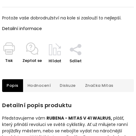
Protože vaše dobrodružství na kole si zaslouží to nejlepší.
Detailní informace
Tisk
Zeptat se
Hlídat
Sdílet
Popis
Hodnocení
Diskuze
Značka
Mitas
Detailní popis produktu
Představujeme vám
RUBENA - MITAS V 41 WALRUS,
plášť,
který přináší revoluci ve světě cyklistiky. Ať už milujete ranní
projížďky městem, nebo se nebojíte vydat na náročnější