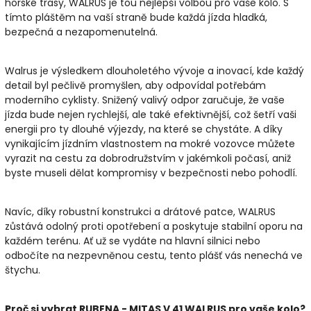
horské trasy, WALRUS je tou nejlepší volbou pro vaše kolo. S
tímto pláštěm na vaší straně bude každá jízda hladká,
bezpečná a nezapomenutelná.
Walrus je výsledkem dlouholetého vývoje a inovací, kde každý
detail byl pečlivě promyšlen, aby odpovídal potřebám
moderního cyklisty. Snižený valivý odpor zaručuje, že vaše
jízda bude nejen rychlejší, ale také efektivnější, což šetří vaši
energii pro ty dlouhé výjezdy, na které se chystáte. A díky
vynikajícím jízdním vlastnostem na mokré vozovce můžete
vyrazit na cestu za dobrodružstvím v jakémkoli počasí, aniž
byste museli dělat kompromisy v bezpečnosti nebo pohodlí.
Navíc, díky robustní konstrukci a drátové patce, WALRUS
zůstává odolný proti opotřebení a poskytuje stabilní oporu na
každém terénu. Ať už se vydáte na hlavní silnici nebo
odbočíte na nezpevněnou cestu, tento plášť vás nenechá ve
štychu.
Proč si vybrat RUBENA - MITAS V 41 WALRUS pro vaše kolo?