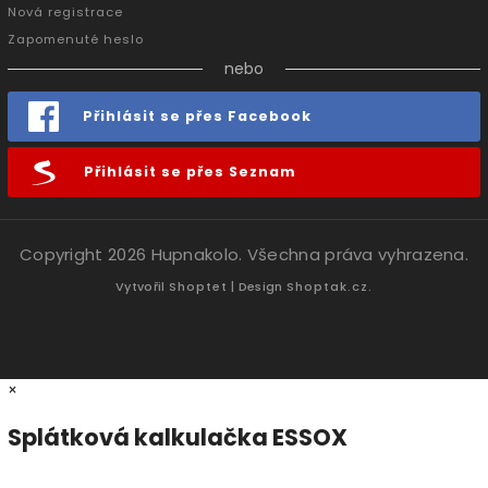
Nová registrace
Zapomenuté heslo
nebo
Přihlásit se přes Facebook
Přihlásit se přes Seznam
Copyright 2026
Hupnakolo
. Všechna práva vyhrazena.
Vytvořil
Shoptet
| Design
Shoptak.cz.
×
Splátková kalkulačka ESSOX