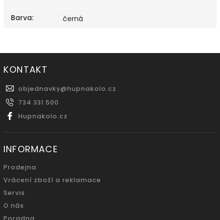
Barva
:
černá
KONTAKT
objednavky
@
hupnakolo.cz
734 331 500
Hupnakolo.cz
INFORMACE
Prodejna
Vrácení zboží a reklamace
Servis
O nás
Poradna