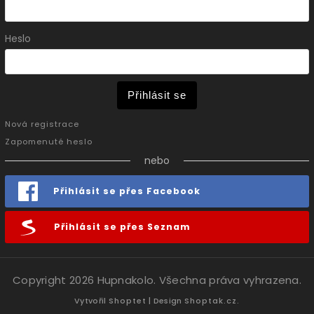
Heslo
Přihlásit se
Nová registrace
Zapomenuté heslo
nebo
Přihlásit se přes Facebook
Přihlásit se přes Seznam
Copyright 2026
Hupnakolo
. Všechna práva vyhrazena.
Vytvořil
Shoptet
| Design
Shoptak.cz.