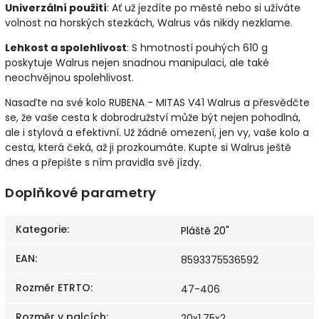
Univerzální použití
: Ať už jezdíte po městě nebo si užíváte
volnost na horských stezkách, Walrus vás nikdy nezklame.
Lehkost a spolehlivost
: S hmotností pouhých 610 g
poskytuje Walrus nejen snadnou manipulaci, ale také
neochvějnou spolehlivost.
Nasaďte na své kolo RUBENA - MITAS V41 Walrus a přesvědčte
se, že vaše cesta k dobrodružství může být nejen pohodlná,
ale i stylová a efektivní. Už žádné omezení, jen vy, vaše kolo a
cesta, která čeká, až ji prozkoumáte. Kupte si Walrus ještě
dnes a přepište s ním pravidla své jízdy.
Doplňkové parametry
Kategorie
:
Pláště 20"
EAN
:
8593375536592
Rozměr ETRTO
:
47-406
Rozměr v palcích
:
20x1,75x2