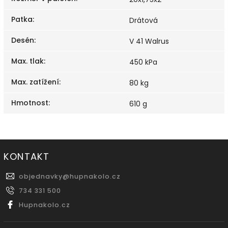
Patka
:
Drátová
Desén
:
V 41 Walrus
Max. tlak
:
450 kPa
Max. zatížení
:
80 kg
Hmotnost
:
610 g
KONTAKT
objednavky
@
hupnakolo.cz
734 331 500
Hupnakolo.cz