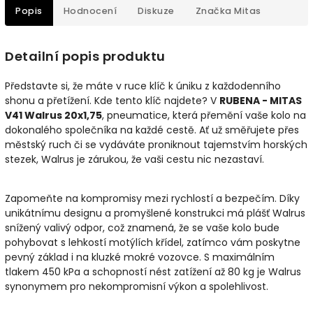
Popis
Hodnocení
Diskuze
Značka
Mitas
Detailní popis produktu
Představte si, že máte v ruce klíč k úniku z každodenního
shonu a přetížení. Kde tento klíč najdete? V
RUBENA - MITAS
V41 Walrus 20x1,75
, pneumatice, která přemění vaše kolo na
dokonalého společníka na každé cestě. Ať už směřujete přes
městský ruch či se vydáváte proniknout tajemstvím horských
stezek, Walrus je zárukou, že vaši cestu nic nezastaví.
Zapomeňte na kompromisy mezi rychlostí a bezpečím. Díky
unikátnímu designu a promyšlené konstrukci má plášť Walrus
snížený valivý odpor, což znamená, že se vaše kolo bude
pohybovat s lehkostí motýlích křídel, zatímco vám poskytne
pevný základ i na kluzké mokré vozovce. S maximálním
tlakem 450 kPa a schopností nést zatížení až 80 kg je Walrus
synonymem pro nekompromisní výkon a spolehlivost.