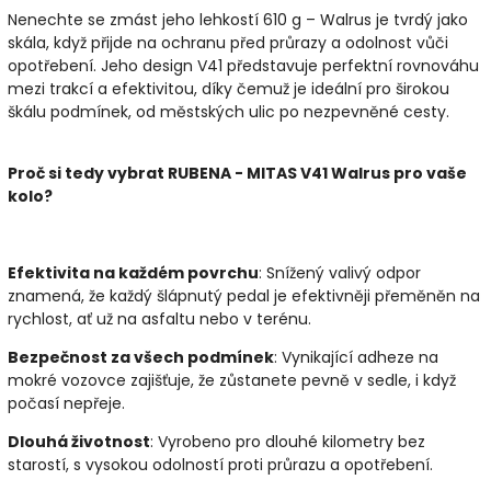
Nenechte se zmást jeho lehkostí 610 g – Walrus je tvrdý jako
skála, když přijde na ochranu před průrazy a odolnost vůči
opotřebení. Jeho design V41 představuje perfektní rovnováhu
mezi trakcí a efektivitou, díky čemuž je ideální pro širokou
škálu podmínek, od městských ulic po nezpevněné cesty.
Proč si tedy vybrat RUBENA - MITAS V41 Walrus pro vaše
kolo?
Efektivita na každém povrchu
: Snížený valivý odpor
znamená, že každý šlápnutý pedal je efektivněji přeměněn na
rychlost, ať už na asfaltu nebo v terénu.
Bezpečnost za všech podmínek
: Vynikající adheze na
mokré vozovce zajišťuje, že zůstanete pevně v sedle, i když
počasí nepřeje.
Dlouhá životnost
: Vyrobeno pro dlouhé kilometry bez
starostí, s vysokou odolností proti průrazu a opotřebení.