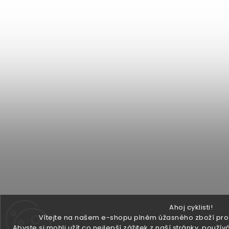
Ahoj cyklisti!
Vítejte na našem e-shopu plném úžasného zboží pro v
Abyste si mohli užít co nejlepší zážitek z naší stránky, pou