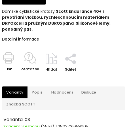
Dámské cyklistické kraťasy
Scott Endurance 40+
s
prvotřídní vložkou, rychleschnoucím materiálem
DRYOxcell a pružným DUROxpand
.
Silikonové lemy,
pohodlný pas.
Detailní informace
Tisk
Zeptat se
Hlídat
Sdílet
Varianty
Popis
Hodnocení
Diskuze
Značka
SCOTT
Varianta: XS
Skladem v eshopu
(>5 ks)
| 2803731659005