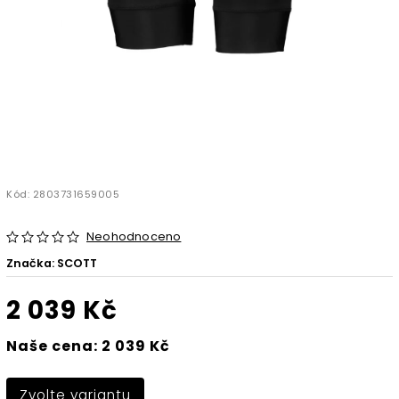
Kód:
2803731659005
Neohodnoceno
Značka:
SCOTT
2 039 Kč
Naše cena: 2 039 Kč
Zvolte variantu