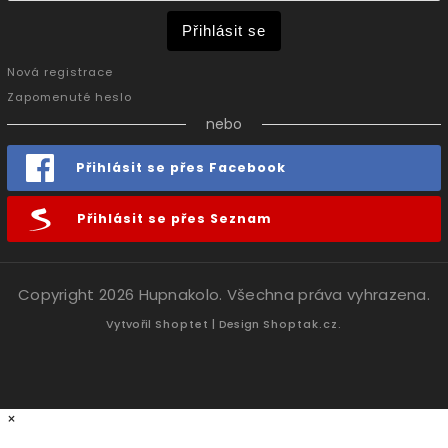
Přihlásit se
Nová registrace
Zapomenuté heslo
nebo
Přihlásit se přes Facebook
Přihlásit se přes Seznam
Copyright 2026
Hupnakolo
. Všechna práva vyhrazena.
Vytvořil
Shoptet
| Design
Shoptak.cz.
×