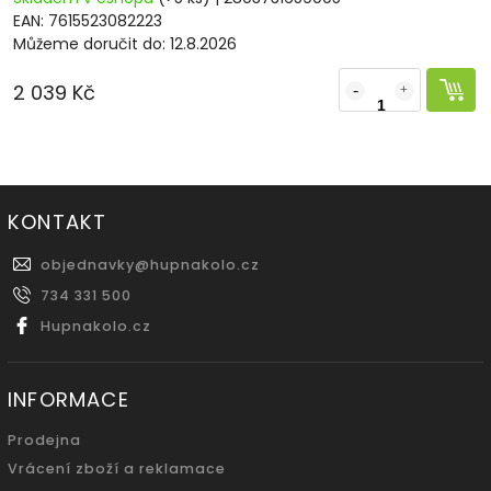
EAN:
7615523082223
Můžeme doručit do:
12.8.2026
2 039 Kč
KONTAKT
objednavky
@
hupnakolo.cz
734 331 500
Hupnakolo.cz
INFORMACE
Prodejna
Vrácení zboží a reklamace