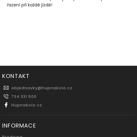
řazení při každé jízdě!
KONTAKT
objednavky
@
hupnakolo.cz
734 331 500
Hupnakolo.cz
INFORMACE
Prodejna