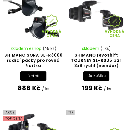
VÝHODNÁ
VÝHODNÁ
CENA
CENA
Skladem eshop
(>5 ks)
skladem
(1 ks)
SHIMANO SORA SL-R3000
SHIMANO revoshift
řadící páčky pro rovná
TOURNEY SL-RS35 pár
řidítka
3x6 rychl (neindex)
Detail
Do košíku
888 Kč
199 Kč
/ ks
/ ks
AKCE
TIP
TOP CENA