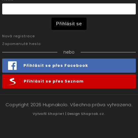
Přihlásit se
Nová registrace
Zapomenuté heslo
nebo
Přihlásit se přes Facebook
Přihlásit se přes Seznam
Copyright 2026
Hupnakolo
. Všechna práva vyhrazena.
Vytvořil
Shoptet
| Design
Shoptak.cz.