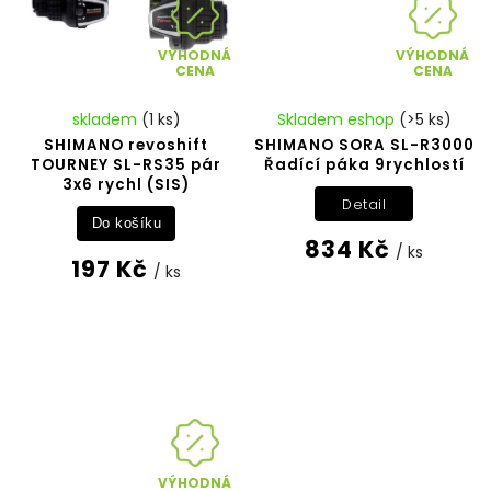
VÝHODNÁ
VÝHODNÁ
CENA
CENA
skladem
(1 ks)
Skladem eshop
(>5 ks)
SHIMANO revoshift
SHIMANO SORA SL-R3000
TOURNEY SL-RS35 pár
Řadící páka 9rychlostí
3x6 rychl (SIS)
Detail
Do košíku
834 Kč
/ ks
197 Kč
/ ks
VÝHODNÁ