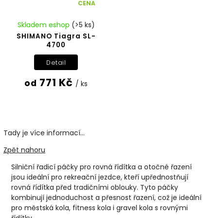
CENA
Skladem eshop
(>5 ks)
SHIMANO Tiagra SL-
4700
Detail
771 Kč
od
/ ks
Tady je více informací...
Zpět nahoru
Silniční řadicí páčky pro rovná řídítka a otočné řazení
jsou ideální pro rekreační jezdce, kteří upřednostňují
rovná řídítka před tradičními oblouky. Tyto páčky
kombinují jednoduchost a přesnost řazení, což je ideální
pro městská kola, fitness kola i gravel kola s rovnými
řídítky.