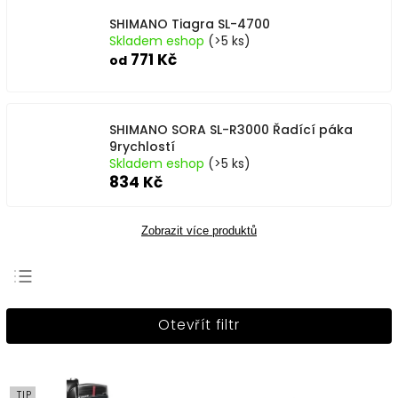
SHIMANO Tiagra SL-4700
Skladem eshop
(>5 ks)
771 Kč
od
SHIMANO SORA SL-R3000 Řadící páka
9rychlostí
Skladem eshop
(>5 ks)
834 Kč
Zobrazit více produktů
Nejprodávanější
Otevřít filtr
Nejlevnější
Nejdražší
Abecedně
TIP