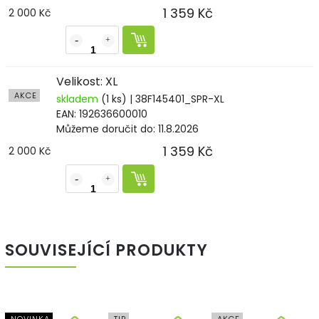
1 359 Kč
2 000 Kč
Velikost: XL
AKCE
skladem
(1 ks)
| 38F145401_SPR-XL
EAN:
192636600010
Můžeme doručit do:
11.8.2026
1 359 Kč
2 000 Kč
SOUVISEJÍCÍ PRODUKTY
NOVINKA
TIP
AKCE