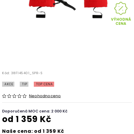
VÝHODNÁ
CENA
Kód:
38F145401_SPR-S
AKCE
TIP
TOP CENA
Neohodnoceno
Doporučená MOC cena: 2 000 Kč
od
1 359 Kč
Naše cena: od 1 359 Kč