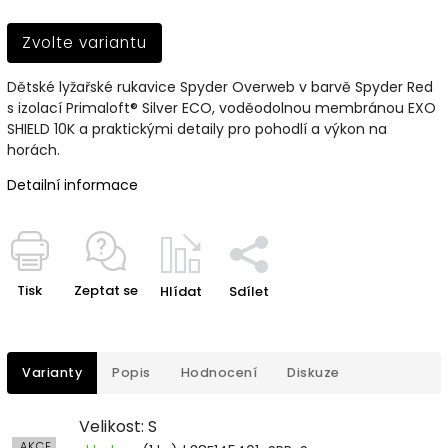
Zvolte variantu
Dětské lyžařské rukavice Spyder Overweb v barvě Spyder Red
s izolací Primaloft® Silver ECO, voděodolnou membránou EXO
SHIELD 10K a praktickými detaily pro pohodlí a výkon na
horách.
Detailní informace
Tisk
Zeptat se
Hlídat
Sdílet
Varianty
Popis
Hodnocení
Diskuze
Velikost: S
AKCE