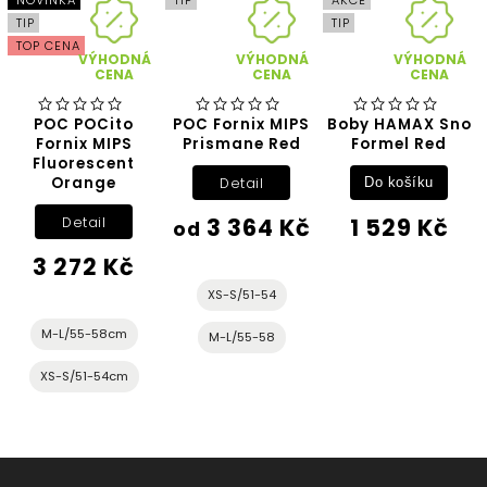
TIP
TIP
TOP CENA
VÝHODNÁ
VÝHODNÁ
VÝHODNÁ
CENA
CENA
CENA
POC POCito
POC Fornix MIPS
Boby HAMAX Sno
Fornix MIPS
Prismane Red
Formel Red
Fluorescent
Orange
Detail
Do košíku
3 364 Kč
1 529 Kč
Detail
od
3 272 Kč
XS-S/51-54
M-L/55-58cm
M-L/55-58
XS-S/51-54cm