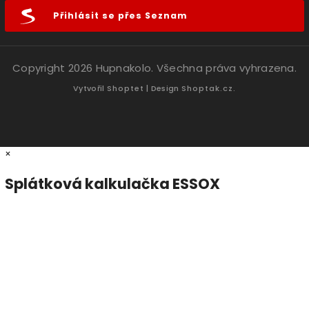
Přihlásit se přes Seznam
Copyright 2026
Hupnakolo
. Všechna práva vyhrazena.
Vytvořil
Shoptet
| Design
Shoptak.cz.
×
Splátková kalkulačka ESSOX