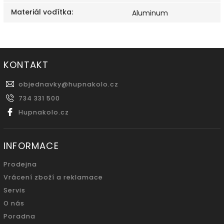
Materiál vodítka
:
Aluminum
KONTAKT
objednavky
@
hupnakolo.cz
734 331 500
Hupnakolo.cz
INFORMACE
Prodejna
Vrácení zboží a reklamace
Servis
O nás
Poradna