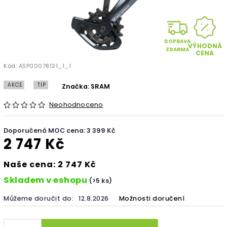
DOPRAVA
VÝHODNÁ
ZDARMA
CENA
Kód:
ASP00078121_1_1
AKCE
TIP
Značka:
SRAM
Neohodnoceno
Doporučená MOC cena: 3 399 Kč
2 747 Kč
Naše cena: 2 747 Kč
Skladem v eshopu
(>5 ks)
Můžeme doručit do:
12.8.2026
Možnosti doručení