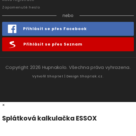
Zapomenuté heslo
nebo
Přihlásit se přes Facebook
Přihlásit se přes Seznam
Copyright 2026
Hupnakolo
. Všechna práva vyhrazena.
Vytvořil
Shoptet
| Design
Shoptak.cz.
×
Splátková kalkulačka ESSOX