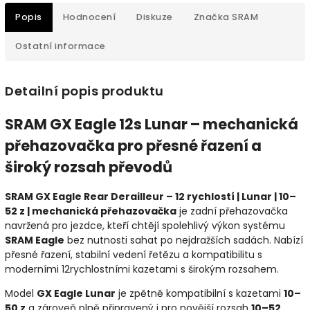
Popis
Hodnocení
Diskuze
Značka
SRAM
Ostatní informace
Detailní popis produktu
SRAM GX Eagle 12s Lunar – mechanická
přehazovačka pro přesné řazení a
široký rozsah převodů
SRAM GX Eagle Rear Derailleur – 12 rychlostí | Lunar | 10–
52 z | mechanická přehazovačka
je zadní přehazovačka
navržená pro jezdce, kteří chtějí spolehlivý výkon systému
SRAM Eagle
bez nutnosti sahat po nejdražších sadách. Nabízí
přesné řazení, stabilní vedení řetězu a kompatibilitu s
moderními 12rychlostními kazetami s širokým rozsahem.
Model
GX Eagle Lunar
je zpětně kompatibilní s kazetami
10–
50 z
a zároveň plně připravený i pro novější rozsah
10–52