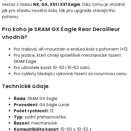
sestav s řadou
NX, GX, X01 i XX1 Eagle
. Díky tomu je vhodná
jak pro stavbu nového kola, tak pro upgrade stávajícího
pohonu.
Pro koho je SRAM GX Eagle Rear Derailleur
vhodná?
Pro trailová, all-mountain a enduro kola s pohonem 1×12
Pro jezdce, kteří chtějí spolehlivé mechanické řazení
SRAM Eagle
Pro uživatele kazet 10–50 i 10–52 zubů
Pro cyklisty hledající výkonné řazení za rozumnou cenu
Technické údaje
Řada:
SRAM GX Eagle
Provedení:
GX Eagle Lunar
Počet rychlostí:
12
Typ:
zadní přehazovačka
Řazení:
mechanické
Kompatibilita kazet:
10–50 z, 10–52 z