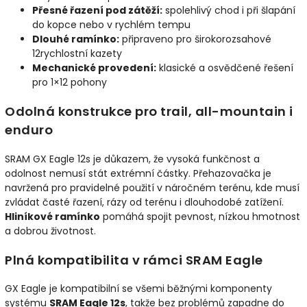
Přesné řazení pod zátěží:
spolehlivý chod i při šlapání
do kopce nebo v rychlém tempu
Dlouhé ramínko:
připraveno pro širokorozsahové
12rychlostní kazety
Mechanické provedení:
klasické a osvědčené řešení
pro 1×12 pohony
Odolná konstrukce pro trail, all-mountain i
enduro
SRAM GX Eagle 12s je důkazem, že vysoká funkčnost a
odolnost nemusí stát extrémní částky. Přehazovačka je
navržená pro pravidelné použití v náročném terénu, kde musí
zvládat časté řazení, rázy od terénu i dlouhodobé zatížení.
Hliníkové ramínko
pomáhá spojit pevnost, nízkou hmotnost
a dobrou životnost.
Plná kompatibilita v rámci SRAM Eagle
GX Eagle je kompatibilní se všemi běžnými komponenty
systému
SRAM Eagle 12s
, takže bez problémů zapadne do