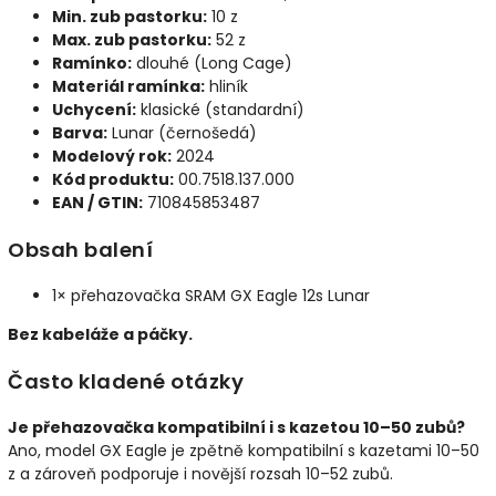
Min. zub pastorku:
10 z
Max. zub pastorku:
52 z
Ramínko:
dlouhé (Long Cage)
Materiál ramínka:
hliník
Uchycení:
klasické (standardní)
Barva:
Lunar (černošedá)
Modelový rok:
2024
Kód produktu:
00.7518.137.000
EAN / GTIN:
710845853487
Obsah balení
1× přehazovačka SRAM GX Eagle 12s Lunar
Bez kabeláže a páčky.
Často kladené otázky
Je přehazovačka kompatibilní i s kazetou 10–50 zubů?
Ano, model GX Eagle je zpětně kompatibilní s kazetami 10–50
z a zároveň podporuje i novější rozsah 10–52 zubů.