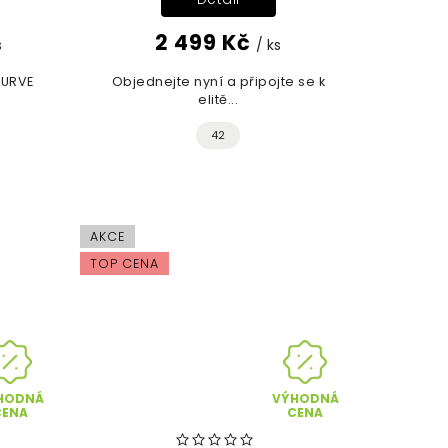
2 499 Kč
s
/ ks
CURVE
Objednejte nyní a připojte se k
elitě...
42
AKCE
TOP CENA
HODNÁ
VÝHODNÁ
CENA
CENA