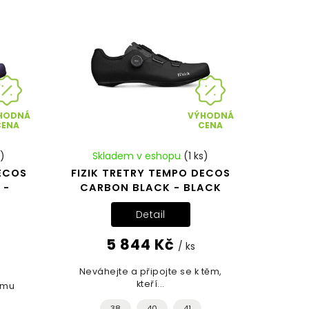
HODNÁ
VÝHODNÁ
CENA
CENA
s)
Skladem v eshopu
(1 ks)
DECOS
FIZIK TRETRY TEMPO DECOS
 -
CARBON BLACK - BLACK
Detail
5 844 Kč
/ ks
Neváhejte a připojte se k těm,
kteří...
ému
38
40
41