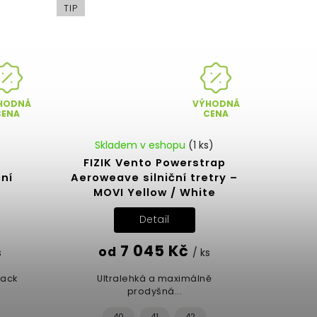
TIP
HODNÁ
VÝHODNÁ
CENA
CENA
Skladem v eshopu
(1 ks)
FIZIK Vento Powerstrap
ční
Aeroweave silniční tretry –
MOVI Yellow / White
Detail
7 045 Kč
od
s
/ ks
lack
Ultralehká a maximálně
prodyšná...
40
41
42