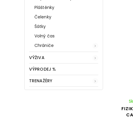
Pláštěnky
Čelenky
Šátky
Volný čas
Chrániče
VÝŽIVA
VÝPRODEJ %
TRENAŽÉRY
S
FIZI
CA