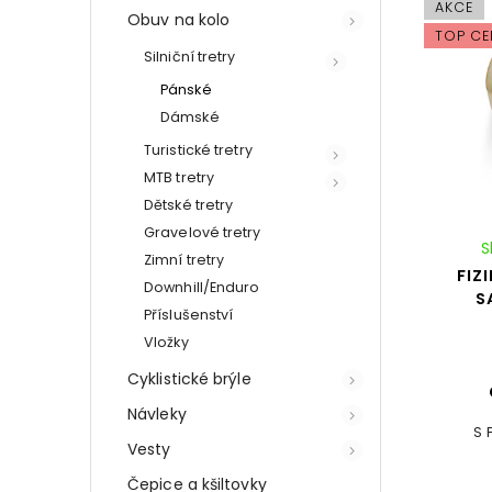
AKCE
Obuv na kolo
TOP CE
Silniční tretry
Pánské
Dámské
Turistické tretry
MTB tretry
Dětské tretry
Gravelové tretry
S
Zimní tretry
FIZ
Downhill/Enduro
S
Příslušenství
Vložky
Cyklistické brýle
Návleky
S 
Vesty
Čepice a kšiltovky