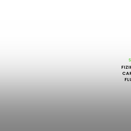
FIZ
CA
FL