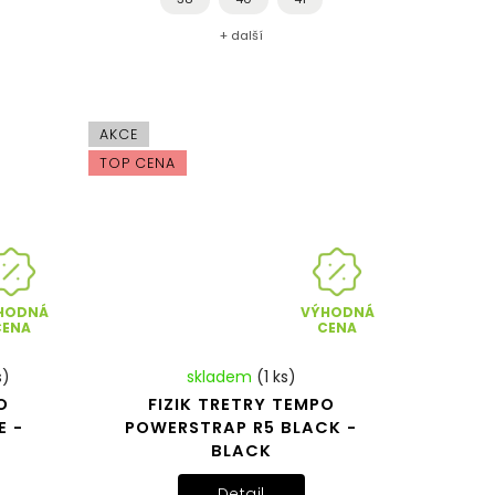
+ další
AKCE
TOP CENA
HODNÁ
VÝHODNÁ
CENA
CENA
s)
skladem
(1 ks)
O
FIZIK TRETRY TEMPO
E -
POWERSTRAP R5 BLACK -
BLACK
Detail