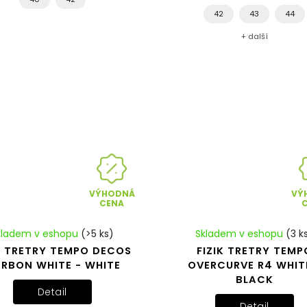
42
43
44
+ další
VÝHODNÁ
VÝ
CENA
kladem v eshopu
(>5 ks)
Skladem v eshopu
(3 k
K TRETRY TEMPO DECOS
FIZIK TRETRY TEMP
RBON WHITE - WHITE
OVERCURVE R4 WHIT
BLACK
Detail
Detail