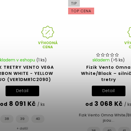
TIP
TOP CENA
VÝHODNÁ
VÝ
CENA
Skladem v eshopu
(1 ks)
skladem
(>5 ks)
IK TRETRY VENTO VEGA
Fizik Vento Omna
RBON WHITE - YELLOW
White/Black – silni
UO (VER1DMR1C2090)
tretry
Detail
Detail
8 091 Kč
3 068 Kč
od
od
/ ks
/ k
Fizik Vento Omna White/B
38
39
40
jsou...
+ další
36
40
41