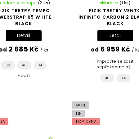
kladem v eshopu
(3 ks)
skladem
(1 ks)
FIZIK TRETRY TEMPO
FIZIK TRETRY VENT
WERSTRAP R5 WHITE -
INFINITO CARBON 2 BL
BLACK
BLACK
Detail
Detail
2 685 Kč
6 959 Kč
od
od
/ ks
/ k
Připravte se zažít
38
40
41
nepřekonatelný...
+ další
40
44
AKCE
TIP
NA
TOP CENA