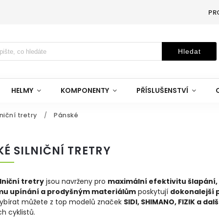
PR
Hledat
HELMY
KOMPONENTY
PŘÍSLUŠENSTVÍ
lniční tretry
/
Pánské
É SILNIČNÍ TRETRY
lniční tretry
jsou navrženy pro
maximální efektivitu šlapání,
mu upínání a prodyšným materiálům
poskytují
dokonalejší 
Vybírat můžete z top modelů značek
SIDI, SHIMANO, FIZIK a dal
h cyklistů.