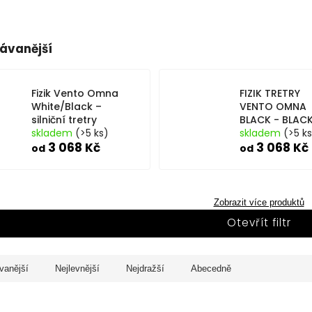
ávanější
Fizik Vento Omna
FIZIK TRETRY
White/Black –
VENTO OMNA
silniční tretry
BLACK - BLAC
skladem
(>5 ks)
skladem
(>5 k
3 068 Kč
3 068 Kč
od
od
Zobrazit více produktů
Otevřít filtr
vanější
Nejlevnější
Nejdražší
Abecedně