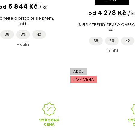
5 844 Kč
od
/ ks
4 278 Kč
od
/ k
áhejte a připojte se k těm,
kteří...
S FIZIK TRETRY TEMPO OVER
R4...
38
39
40
38
39
42
+ další
+ další
AKCE
TOP CENA
VÝHODNÁ
VÝ
CENA