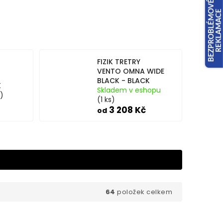
FIZIK TRETRY
VENTO OMNA WIDE
BLACK - BLACK
K
Skladem v eshopu
s)
(1 ks)
3 208 Kč
od
64
položek celkem