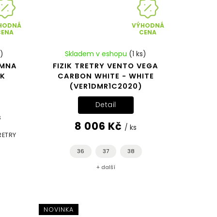
HODNÁ
VÝHODNÁ
CENA
CENA
s)
Skladem v eshopu
(1 ks)
OMNA
FIZIK TRETRY VENTO VEGA
CK
CARBON WHITE - WHITE
(VER1DMR1C2020)
Detail
s
8 006 Kč
/ ks
RETRY
36
37
38
+ další
NOVINKA