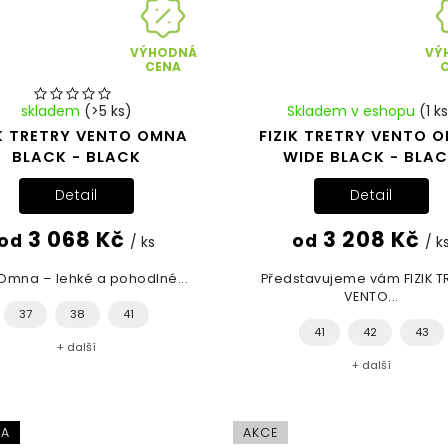
VÝHODNÁ
VÝ
CENA
skladem
(>5 ks)
Skladem v eshopu
(1 k
IK TRETRY VENTO OMNA
FIZIK TRETRY VENTO 
BLACK - BLACK
WIDE BLACK - BLA
Detail
Detail
3 068 Kč
3 208 Kč
od
od
/ ks
/ k
 Omna – lehké a pohodlné...
Představujeme vám FIZIK T
VENTO...
37
38
41
41
42
43
+ další
+ další
KA
AKCE