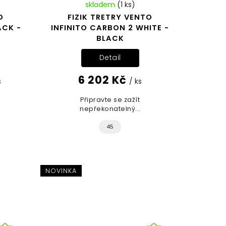
skladem
(1 ks)
O
FIZIK TRETRY VENTO
ACK -
INFINITO CARBON 2 WHITE -
BLACK
Detail
6 202 Kč
s
/ ks
Připravte se zažít
nepřekonatelný...
45
NOVINKA