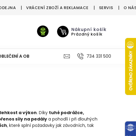
ODEJNA
VRÁCENÍ ZBOŽÍ A REKLAMACE
SERVIS
O NÁ
Nákupní košík
Prázdný košík
OBLEČENÍ A OBUV
VÝŽIVA
VÝPRODEJ %
734 331 500
TREN
 lehkost a výkon
. Díky
tuhé podrážce,
přenos síly na pedály
a pohodlí i při dlouhých
ších
, které splní požadavky jak závodních, tak