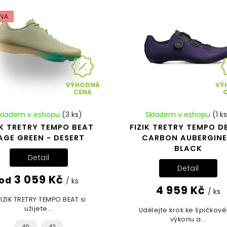
NA
VÝHODNÁ
VÝ
CENA
kladem v eshopu
(3 ks)
Skladem v eshopu
(1 k
IK TRETRY TEMPO BEAT
FIZIK TRETRY TEMPO 
AGE GREEN - DESERT
CARBON AUBERGINE
BLACK
Detail
Detail
3 059 Kč
od
/ ks
4 959 Kč
/ ks
FIZIK TRETRY TEMPO BEAT si
užijete...
Udělejte krok ke špičkov
výkonu a...
40
42