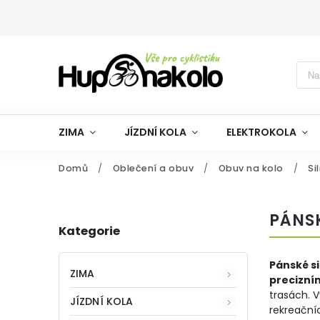
ZIMA
JÍZDNÍ KOLA
ELEKTROKOLA
Domů
/
Oblečení a obuv
/
Obuv na kolo
/
Si
PÁNSK
Kategorie
Pánské si
ZIMA
precizní
trasách. 
JÍZDNÍ KOLA
rekreačníc