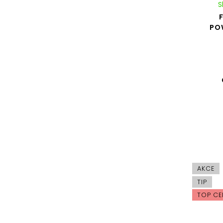
S
PO
AKCE
TIP
TOP CE