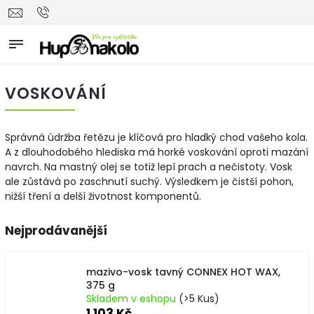
VOSKOVÁNÍ
Správná údržba řetězu je klíčová pro hladký chod vašeho kola.
A z dlouhodobého hlediska má horké voskování oproti mazání
navrch. Na mastný olej se totiž lepí prach a nečistoty. Vosk
ale zůstává po zaschnutí suchý. Výsledkem je čistší pohon,
nižší tření a delší životnost komponentů.
Nejprodávanější
mazivo-vosk tavný CONNEX HOT WAX,
375 g
Skladem v eshopu
(>5 Kus)
1 103 Kč