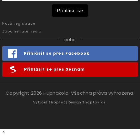
Přihlásit se
Nová registrace
Zapomenuté heslo
nebo
Přihlásit se přes Facebook
Přihlásit se přes Seznam
Copyright 2026
Hupnakolo
. Všechna práva vyhrazena.
Vytvořil
Shoptet
| Design
Shoptak.cz.
×