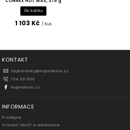
CONNEX HOT WAX, 375 g
Do košíku
1 103 Kč
/ Kus
KONTAKT
objednavky
@
hupnakolo.cz
734 331 500
Hupnakolo.cz
INFORMACE
Prodejna
Vrácení zboží a reklamace