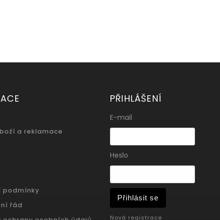
MACE
PŘIHLÁŠENÍ
E-mail
zboží a reklamace
Heslo
í podmínky
Přihlásit se
ní řád
Nová registrace
 ochrany osobních údajů