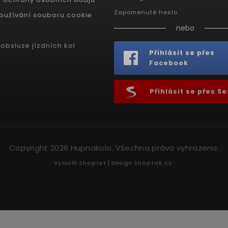
Zapomenuté heslo
oužívání souboru cookie
nebo
obsluze jízdních kol
Přihlásit se přes
Facebook
Přihlásit se přes 
Copyright 2026
Hupnakolo
. Všechna práva vyhrazena.
Vytvořil
Shoptet
| Design
Shoptak.cz.