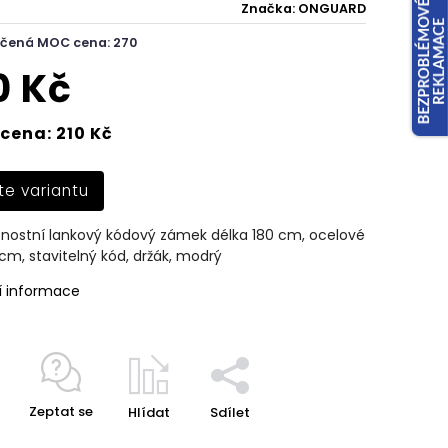
Značka:
ONGUARD
čená MOC cena: 270
0 Kč
cena: 210 Kč
te variantu
nostní lankový kódový zámek délka 180 cm, ocelové
 cm, stavitelný kód, držák, modrý
í informace
Zeptat se
Hlídat
Sdílet