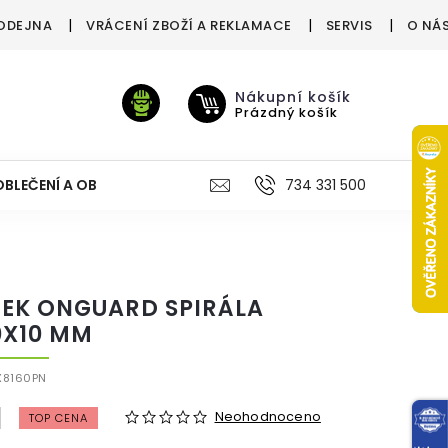
ODEJNA
VRÁCENÍ ZBOŽÍ A REKLAMACE
SERVIS
O NÁ
Nákupní košík
Prázdný košík
OBLEČENÍ A OBUV
VÝŽIVA
VÝPRODEJ %
734 331 500
TREN
EK ONGUARD SPIRÁLA
0X10 MM
X8160PN
Neohodnoceno
TOP CENA