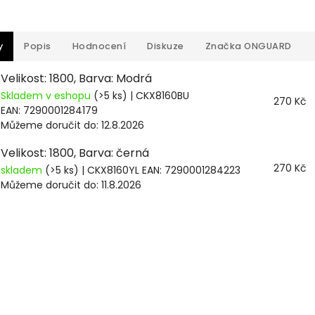
y
Popis
Hodnocení
Diskuze
Značka
ONGUARD
Velikost: 1800, Barva: Modrá
Skladem v eshopu
(>5 ks)
| CKX8160BU
270 Kč
EAN:
7290001284179
Můžeme doručit do:
12.8.2026
Velikost: 1800, Barva: černá
270 Kč
skladem
(>5 ks)
| CKX8160YL
EAN:
7290001284223
Můžeme doručit do:
11.8.2026