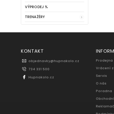
VÝPRODEJ %
TRENAŽÉRY
KONTAKT
INFOR
Prodejna
objednavky
@
hupnakolo.cz
Vrácení 
734 331 500
Servis
Hupnakolo.cz
O nás
Poradna
Obchodn
Reklamač
Podmínky