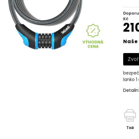
Doporu
Kč
21
Naše 
VÝHODNÁ
CENA
Zvol
bezpeč
lanko 1
Detailn
Tisk