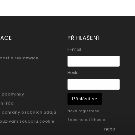
MACE
PŘIHLÁŠENÍ
E-mail
zboží a reklamace
Heslo
í podmínky
Přihlásit se
ní řád
Nová registrace
 ochrany osobních údajů
Zapomenuté heslo
oužívání souboru cookie
nebo