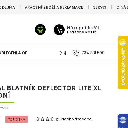
ODEJNA
VRÁCENÍ ZBOŽÍ A REKLAMACE
SERVIS
O NÁ
Nákupní košík
Prázdný košík
OBLEČENÍ A OBUV
VÝŽIVA
VÝPRODEJ %
734 331 500
TREN
AL BLATNÍK DEFLECTOR LITE XL
DNÍ
X2553
Neohodnoceno
TOP CENA