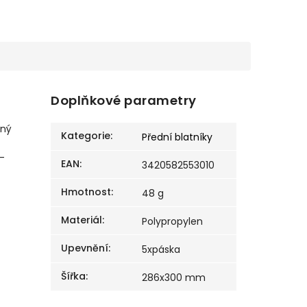
Doplňkové parametry
dný
Kategorie
:
Přední blatníky
-
EAN
:
3420582553010
Hmotnost
:
48 g
Materiál
:
Polypropylen
Upevnění
:
5xpáska
Šířka
:
286x300 mm