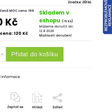
Značka:
ZÉFAL
čená MOC cena: 199
Skladem v
0 Kč
eshopu
(>5 ks)
Můžeme doručit do:
12.8.2026
cena: 120 Kč
Možnosti doručení
Přidat do košíku
í informace
Zeptat se
Hlídat
Sdílet