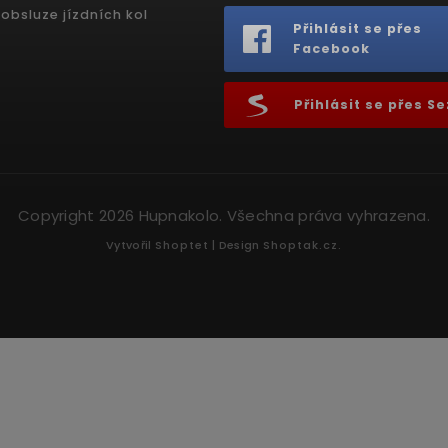
obsluze jízdních kol
Přihlásit se přes
Facebook
Přihlásit se přes 
Copyright 2026
Hupnakolo
. Všechna práva vyhrazena.
Vytvořil
Shoptet
| Design
Shoptak.cz.