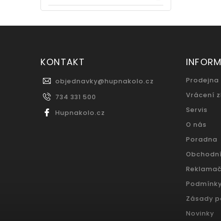
KONTAKT
INFOR
Prodejna
objednavky
@
hupnakolo.cz
Vrácení 
734 331 500
Servis
Hupnakolo.cz
O nás
Poradna
Obchodn
Reklamač
Podmínky
Zásady p
Novinky