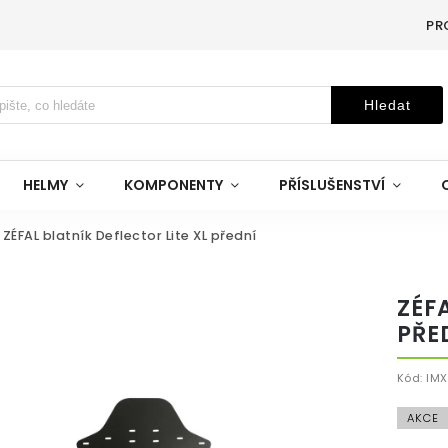
PR
Hledat
HELMY
KOMPONENTY
PŘÍSLUŠENSTVÍ
ZÉFAL blatník Deflector Lite XL přední
ZÉF
PŘE
Kód:
IM
AKCE